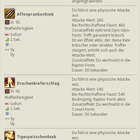
angelegt werden.
Du führst eine physische Attacke
Affenprankenhieb
aus.
Attacke-Wert: 260
St. 92
Bei Rechtschaffene Faust: 460
Waffenfertigkeit
Zusatzeffekt während Opo-Opo-
Sofort
Form: Trifft garantiert kritisch.
2 Sek.
Ist ein Effekt aktiv, der deine Rate
-
kritischer oder direkter Treffer
3y
steigert, erhöht sich auch der
0y
Attacke-Wert.
Zusatzeffekt: Du wechselst in die
Raptor-Form.
Dauer: 30 Sekunden
Du führst eine physische Attacke
Drachenkieferschlag
aus.
Attacke-Wert: 340
St. 92
Bei Rechtschaffene Faust: 540
Waffenfertigkeit
Bedingung: Raptor-Form aktiv
Sofort
Zusatzeffekt: Du wechselst in die
2 Sek.
Coeurl-Form.
-
Dauer: 30 Sekunden
3y
0y
Du führst eine physische Attacke
Tigerpeitschenhieb
aus.