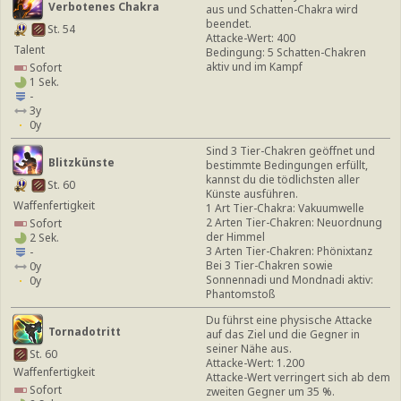
Verbotenes Chakra
aus und Schatten-Chakra wird
beendet.
St. 54
Attacke-Wert: 400
Talent
Bedingung: 5 Schatten-Chakren
aktiv und im Kampf
Sofort
1 Sek.
-
3y
0y
Sind 3 Tier-Chakren geöffnet und
Blitzkünste
bestimmte Bedingungen erfüllt,
kannst du die tödlichsten aller
St. 60
Künste ausführen.
Waffenfertigkeit
1 Art Tier-Chakra: Vakuumwelle
2 Arten Tier-Chakren: Neuordnung
Sofort
der Himmel
2 Sek.
3 Arten Tier-Chakren: Phönixtanz
-
Bei 3 Tier-Chakren sowie
0y
Sonnennadi und Mondnadi aktiv:
0y
Phantomstoß
Du führst eine physische Attacke
Tornadotritt
auf das Ziel und die Gegner in
seiner Nähe aus.
St. 60
Attacke-Wert: 1.200
Waffenfertigkeit
Attacke-Wert verringert sich ab dem
Sofort
zweiten Gegner um 35 %.