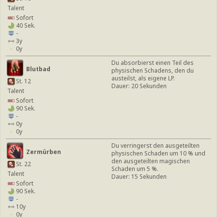
Talent
Sofort
40 Sek.
-
3y
0y
Du absorbierst einen Teil des
Blutbad
physischen Schadens, den du
austeilst, als eigene LP.
St. 12
Dauer: 20 Sekunden
Talent
Sofort
90 Sek.
-
0y
0y
Du verringerst den ausgeteilten
Zermürben
physischen Schaden um 10 % und
den ausgeteilten magischen
St. 22
Schaden um 5 %.
Talent
Dauer: 15 Sekunden
Sofort
90 Sek.
-
10y
0y