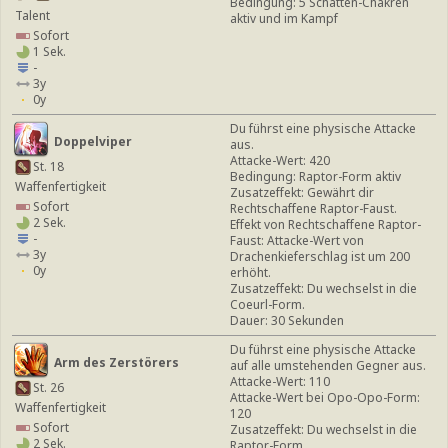
Bedingung: 5 Schatten-Chakren
Talent
aktiv und im Kampf
Sofort
1 Sek.
-
3y
0y
Du führst eine physische Attacke
Doppelviper
aus.
Attacke-Wert: 420
St. 18
Bedingung: Raptor-Form aktiv
Waffenfertigkeit
Zusatzeffekt: Gewährt dir
Sofort
Rechtschaffene Raptor-Faust.
2 Sek.
Effekt von Rechtschaffene Raptor-
-
Faust: Attacke-Wert von
3y
Drachenkieferschlag ist um 200
0y
erhöht.
Zusatzeffekt: Du wechselst in die
Coeurl-Form.
Dauer: 30 Sekunden
Du führst eine physische Attacke
Arm des Zerstörers
auf alle umstehenden Gegner aus.
Attacke-Wert: 110
St. 26
Attacke-Wert bei Opo-Opo-Form:
Waffenfertigkeit
120
Sofort
Zusatzeffekt: Du wechselst in die
2 Sek.
Raptor-Form.