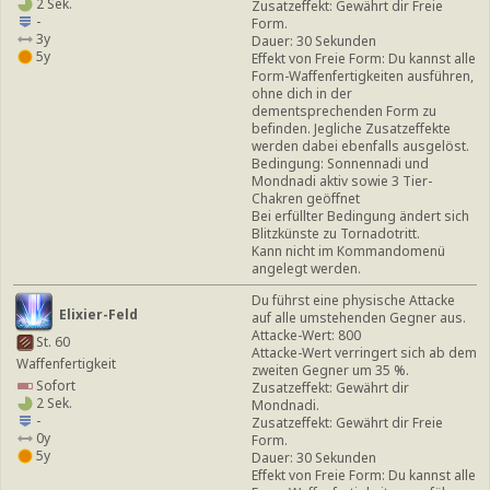
2 Sek.
Zusatzeffekt: Gewährt dir Freie
-
Form.
3y
Dauer: 30 Sekunden
5y
Effekt von Freie Form: Du kannst alle
Form-Waffenfertigkeiten ausführen,
ohne dich in der
dementsprechenden Form zu
befinden. Jegliche Zusatzeffekte
werden dabei ebenfalls ausgelöst.
Bedingung: Sonnennadi und
Mondnadi aktiv sowie 3 Tier-
Chakren geöffnet
Bei erfüllter Bedingung ändert sich
Blitzkünste zu Tornadotritt.
Kann nicht im Kommandomenü
angelegt werden.
Du führst eine physische Attacke
Elixier-Feld
auf alle umstehenden Gegner aus.
Attacke-Wert: 800
St. 60
Attacke-Wert verringert sich ab dem
Waffenfertigkeit
zweiten Gegner um 35 %.
Sofort
Zusatzeffekt: Gewährt dir
2 Sek.
Mondnadi.
-
Zusatzeffekt: Gewährt dir Freie
0y
Form.
5y
Dauer: 30 Sekunden
Effekt von Freie Form: Du kannst alle