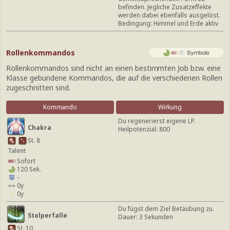
befinden. Jegliche Zusatzeffekte
werden dabei ebenfalls ausgelöst.
Bedingung: Himmel und Erde aktiv
Rollenkommandos
Rollenkommandos sind nicht an einen bestimmten Job bzw. eine
Klasse gebundene Kommandos, die auf die verschiedenen Rollen
zugeschnitten sind.
Kommando
Wirkung
Du regenerierst eigene LP.
Chakra
Heilpotenzial: 800
St. 8
Talent
Sofort
120 Sek.
-
0y
0y
Du fügst dem Ziel Betäubung zu.
Stolperfalle
Dauer: 3 Sekunden
St. 10