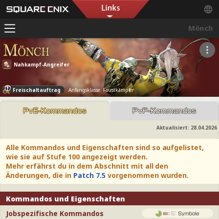
Mönch
Nahkampf-Angreifer
Freischaltauftrag
Anfangsklasse: Faustkämpfer
Aktualisiert:
28.04.2026
Alle Kommandos und Eigenschaften sind so aufgelistet,
wie sie auf Stufe 100 angezeigt werden.
Mehr erfährst du in dem Abschnitt mit all den
Änderungen, die in
Patch 7.5
vorgenommen wurden.
Kommandos und Eigenschaften
Jobspezifische Kommandos