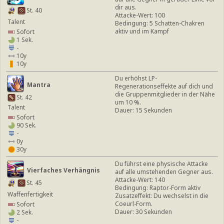
dir aus.
St. 40
Attacke-Wert: 100
Talent
Bedingung: 5 Schatten-Chakren
aktiv und im Kampf
Sofort
1 Sek.
-
10y
10y
Du erhöhst LP-
Mantra
Regenerationseffekte auf dich und
die Gruppenmitglieder in der Nähe
St. 42
um 10 %.
Talent
Dauer: 15 Sekunden
Sofort
90 Sek.
-
0y
30y
Du führst eine physische Attacke
Vierfaches Verhängnis
auf alle umstehenden Gegner aus.
Attacke-Wert: 140
St. 45
Bedingung: Raptor-Form aktiv
Waffenfertigkeit
Zusatzeffekt: Du wechselst in die
Coeurl-Form.
Sofort
Dauer: 30 Sekunden
2 Sek.
-