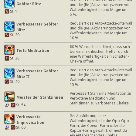
Geölter Blitz
und die (Re-)Aktivierungszeiten von
Waffenfertigkeiten und Magie um
St. 1
5 %.
Reduziert das Auto-Attacke-Intervall
Verbesserter Geölter
und die (Re-)Aktivierungszeiten von
Blitz
Waffenfertigkeiten und Magie um
St. 20
10 %.
80 % Wahrscheinlichkeit, dass sich
Tiefe Meditation
bei einem kritischen Treffer durch
eine Waffenfertigkeit ein Schatten-
St. 38
Chakra öffnet.
Reduziert das Auto-Attacke-Intervall
Verbesserter Geölter
und die (Re-)Aktivierungszeiten von
Blitz II
Waffenfertigkeiten und Magie um
St. 40
15 %.
Verbessert Stählerne Meditation zu
Meister der Stahlzinnen
Verbotene Meditation und
Stahlzinnen zu Verbotenes Chakra.
St. 54
Bei Ausführung einer
Verbesserte
Waffenfertigkeit, die die Opo-Opo-
Improvisation
Form, die Coeurl-Form oder die
St. 60
Raptor-Form gewährt, öffnest du
ein entsprechendes Chakra.