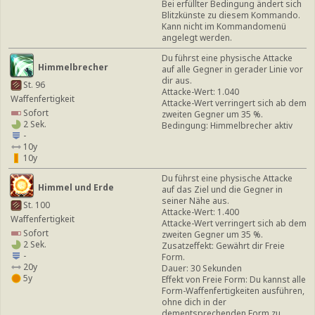
Bei erfüllter Bedingung ändert sich
Blitzkünste zu diesem Kommando.
Kann nicht im Kommandomenü
angelegt werden.
Du führst eine physische Attacke
Himmelbrecher
auf alle Gegner in gerader Linie vor
dir aus.
St. 96
Attacke-Wert: 1.040
Waffenfertigkeit
Attacke-Wert verringert sich ab dem
Sofort
zweiten Gegner um 35 %.
2 Sek.
Bedingung: Himmelbrecher aktiv
-
10y
10y
Du führst eine physische Attacke
Himmel und Erde
auf das Ziel und die Gegner in
seiner Nähe aus.
St. 100
Attacke-Wert: 1.400
Waffenfertigkeit
Attacke-Wert verringert sich ab dem
Sofort
zweiten Gegner um 35 %.
2 Sek.
Zusatzeffekt: Gewährt dir Freie
-
Form.
20y
Dauer: 30 Sekunden
5y
Effekt von Freie Form: Du kannst alle
Form-Waffenfertigkeiten ausführen,
ohne dich in der
dementsprechenden Form zu