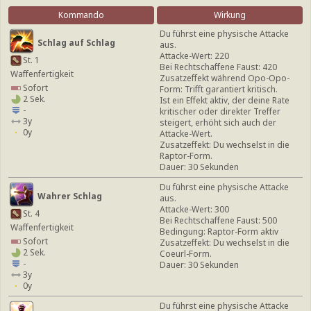
Kommando
Wirkung
Du führst eine physische Attacke
Schlag auf Schlag
aus.
Attacke-Wert: 220
St. 1
Bei Rechtschaffene Faust: 420
Waffenfertigkeit
Zusatzeffekt während Opo-Opo-
Sofort
Form: Trifft garantiert kritisch.
2 Sek.
Ist ein Effekt aktiv, der deine Rate
-
kritischer oder direkter Treffer
3y
steigert, erhöht sich auch der
0y
Attacke-Wert.
Zusatzeffekt: Du wechselst in die
Raptor-Form.
Dauer: 30 Sekunden
Du führst eine physische Attacke
Wahrer Schlag
aus.
Attacke-Wert: 300
St. 4
Bei Rechtschaffene Faust: 500
Waffenfertigkeit
Bedingung: Raptor-Form aktiv
Sofort
Zusatzeffekt: Du wechselst in die
2 Sek.
Coeurl-Form.
-
Dauer: 30 Sekunden
3y
0y
Du führst eine physische Attacke