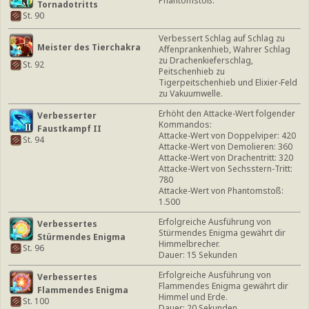
Phantomstoß.
Tornadotritts
St. 90
Verbessert Schlag auf Schlag zu
Meister des Tierchakra
Affenprankenhieb, Wahrer Schlag
zu Drachenkieferschlag,
St. 92
Peitschenhieb zu
Tigerpeitschenhieb und Elixier-Feld
zu Vakuumwelle.
Erhöht den Attacke-Wert folgender
Verbesserter
Kommandos:
Faustkampf II
Attacke-Wert von Doppelviper: 420
St. 94
Attacke-Wert von Demolieren: 360
Attacke-Wert von Drachentritt: 320
Attacke-Wert von Sechsstern-Tritt:
780
Attacke-Wert von Phantomstoß:
1.500
Erfolgreiche Ausführung von
Verbessertes
Stürmendes Enigma gewährt dir
Stürmendes Enigma
Himmelbrecher.
St. 96
Dauer: 15 Sekunden
Erfolgreiche Ausführung von
Verbessertes
Flammendes Enigma gewährt dir
Flammendes Enigma
Himmel und Erde.
St. 100
Dauer: 20 Sekunden