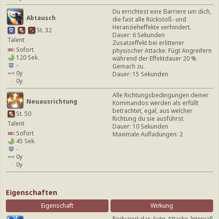
Du errichtest eine Barriere um dich,
Abtausch
die fast alle Rückstoß- und
Heranzieheffekte verhindert.
St. 32
Dauer: 6 Sekunden
Talent
Zusatzeffekt bei erlittener
Sofort
physischer Attacke: Fügt Angreifern
120 Sek.
während der Effektdauer 20 %
-
Gemach zu.
0y
Dauer: 15 Sekunden
0y
Alle Richtungsbedingungen deiner
Neuausrichtung
Kommandos werden als erfüllt
betrachtet, egal, aus welcher
St. 50
Richtung du sie ausführst.
Talent
Dauer: 10 Sekunden
Sofort
Maximale Aufladungen: 2
45 Sek.
-
0y
0y
Eigenschaften
Eigenschaft
Wirkung
Reduziert das Auto-Attacke-Intervall