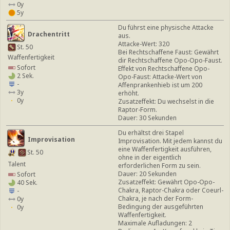
0y
5y
Du führst eine physische Attacke
Drachentritt
aus.
Attacke-Wert: 320
St. 50
Bei Rechtschaffene Faust: Gewährt
Waffenfertigkeit
dir Rechtschaffene Opo-Opo-Faust.
Sofort
Effekt von Rechtschaffene Opo-
2 Sek.
Opo-Faust: Attacke-Wert von
-
Affenprankenhieb ist um 200
3y
erhöht.
0y
Zusatzeffekt: Du wechselst in die
Raptor-Form.
Dauer: 30 Sekunden
Du erhältst drei Stapel
Improvisation
Improvisation. Mit jedem kannst du
eine Waffenfertigkeit ausführen,
St. 50
ohne in der eigentlich
Talent
erforderlichen Form zu sein.
Dauer: 20 Sekunden
Sofort
Zusatzeffekt: Gewährt Opo-Opo-
40 Sek.
Chakra, Raptor-Chakra oder Coeurl-
-
Chakra, je nach der Form-
0y
Bedingung der ausgeführten
0y
Waffenfertigkeit.
Maximale Aufladungen: 2