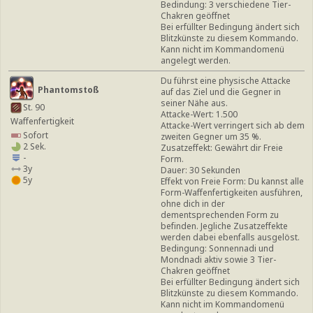
Bedindung: 3 verschiedene Tier-
Chakren geöffnet
Bei erfüllter Bedingung ändert sich
Blitzkünste zu diesem Kommando.
Kann nicht im Kommandomenü
angelegt werden.
Du führst eine physische Attacke
Phantomstoß
auf das Ziel und die Gegner in
seiner Nähe aus.
St. 90
Attacke-Wert: 1.500
Waffenfertigkeit
Attacke-Wert verringert sich ab dem
Sofort
zweiten Gegner um 35 %.
2 Sek.
Zusatzeffekt: Gewährt dir Freie
-
Form.
3y
Dauer: 30 Sekunden
5y
Effekt von Freie Form: Du kannst alle
Form-Waffenfertigkeiten ausführen,
ohne dich in der
dementsprechenden Form zu
befinden. Jegliche Zusatzeffekte
werden dabei ebenfalls ausgelöst.
Bedingung: Sonnennadi und
Mondnadi aktiv sowie 3 Tier-
Chakren geöffnet
Bei erfüllter Bedingung ändert sich
Blitzkünste zu diesem Kommando.
Kann nicht im Kommandomenü