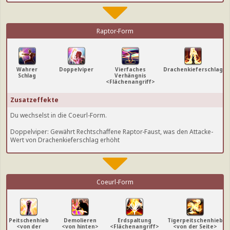
Raptor-Form
Wahrer
Doppelviper
Vierfaches
Drachenkieferschlag
Schlag
Verhängnis
<Flächenangriff>
Zusatzeffekte
Du wechselst in die Coeurl-Form.
Doppelviper: Gewährt Rechtschaffene Raptor-Faust, was den Attacke-
Wert von Drachenkieferschlag erhöht
Coeurl-Form
Peitschenhieb
Demolieren
Erdspaltung
Tigerpeitschenhieb
<von der
<von hinten>
<Flächenangriff>
<von der Seite>