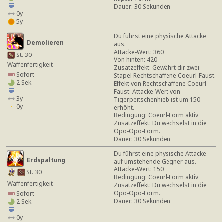
-
Dauer: 30 Sekunden
0y
5y
Du führst eine physische Attacke
Demolieren
aus.
Attacke-Wert: 360
St. 30
Von hinten: 420
Waffenfertigkeit
Zusatzeffekt: Gewährt dir zwei
Sofort
Stapel Rechtschaffene Coeurl-Faust.
2 Sek.
Effekt von Rechtschaffene Coeurl-
-
Faust: Attacke-Wert von
3y
Tigerpeitschenhieb ist um 150
0y
erhöht.
Bedingung: Coeurl-Form aktiv
Zusatzeffekt: Du wechselst in die
Opo-Opo-Form.
Dauer: 30 Sekunden
Du führst eine physische Attacke
Erdspaltung
auf umstehende Gegner aus.
Attacke-Wert: 150
St. 30
Bedingung: Coeurl-Form aktiv
Waffenfertigkeit
Zusatzeffekt: Du wechselst in die
Opo-Opo-Form.
Sofort
Dauer: 30 Sekunden
2 Sek.
-
0y