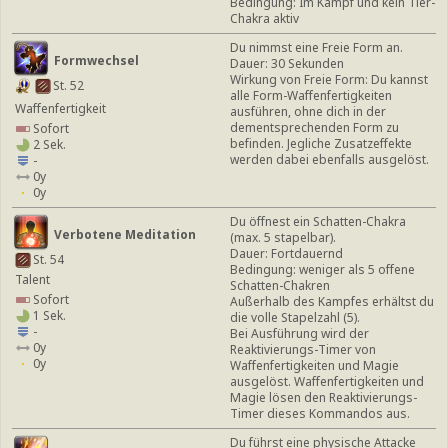
Bedingung: Im Kampf und kein Tier-
Chakra aktiv
Du nimmst eine Freie Form an.
Formwechsel
Dauer: 30 Sekunden
Wirkung von Freie Form: Du kannst
St. 52
alle Form-Waffenfertigkeiten
Waffenfertigkeit
ausführen, ohne dich in der
dementsprechenden Form zu
Sofort
befinden. Jegliche Zusatzeffekte
2 Sek.
werden dabei ebenfalls ausgelöst.
-
0y
0y
Du öffnest ein Schatten-Chakra
Verbotene Meditation
(max. 5 stapelbar).
Dauer: Fortdauernd
St. 54
Bedingung: weniger als 5 offene
Talent
Schatten-Chakren
Sofort
Außerhalb des Kampfes erhältst du
1 Sek.
die volle Stapelzahl (5).
-
Bei Ausführung wird der
0y
Reaktivierungs-Timer von
0y
Waffenfertigkeiten und Magie
ausgelöst. Waffenfertigkeiten und
Magie lösen den Reaktivierungs-
Timer dieses Kommandos aus.
Du führst eine physische Attacke