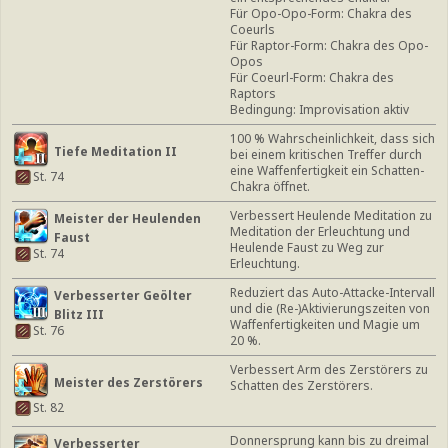
Für Opo-Opo-Form: Chakra des
Coeurls
Für Raptor-Form: Chakra des Opo-
Opos
Für Coeurl-Form: Chakra des
Raptors
Bedingung: Improvisation aktiv
100 % Wahrscheinlichkeit, dass sich
Tiefe Meditation II
bei einem kritischen Treffer durch
eine Waffenfertigkeit ein Schatten-
St. 74
Chakra öffnet.
Verbessert Heulende Meditation zu
Meister der Heulenden
Meditation der Erleuchtung und
Faust
Heulende Faust zu Weg zur
St. 74
Erleuchtung.
Reduziert das Auto-Attacke-Intervall
Verbesserter Geölter
und die (Re-)Aktivierungszeiten von
Blitz III
Waffenfertigkeiten und Magie um
St. 76
20 %.
Verbessert Arm des Zerstörers zu
Meister des Zerstörers
Schatten des Zerstörers.
St. 82
Donnersprung kann bis zu dreimal
Verbesserter