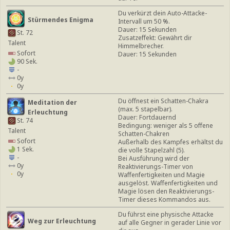
Du verkürzt dein Auto-Attacke-
Stürmendes Enigma
Intervall um 50 %.
Dauer: 15 Sekunden
St. 72
Zusatzeffekt: Gewährt dir
Talent
Himmelbrecher.
Sofort
Dauer: 15 Sekunden
90 Sek.
-
0y
0y
Du öffnest ein Schatten-Chakra
Meditation der
(max. 5 stapelbar).
Erleuchtung
Dauer: Fortdauernd
St. 74
Bedingung: weniger als 5 offene
Talent
Schatten-Chakren
Sofort
Außerhalb des Kampfes erhältst du
1 Sek.
die volle Stapelzahl (5).
-
Bei Ausführung wird der
0y
Reaktivierungs-Timer von
0y
Waffenfertigkeiten und Magie
ausgelöst. Waffenfertigkeiten und
Magie lösen den Reaktivierungs-
Timer dieses Kommandos aus.
Du führst eine physische Attacke
Weg zur Erleuchtung
auf alle Gegner in gerader Linie vor