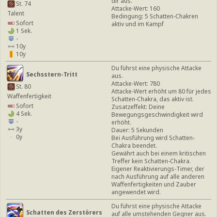
dir aus.
St. 74
Attacke-Wert: 160
Talent
Bedingung: 5 Schatten-Chakren
Sofort
aktiv und im Kampf
1 Sek.
-
10y
10y
Du führst eine physische Attacke
Sechsstern-Tritt
aus.
Attacke-Wert: 780
St. 80
Attacke-Wert erhöht um 80 für jedes
Waffenfertigkeit
Schatten-Chakra, das aktiv ist.
Sofort
Zusatzeffekt: Deine
4 Sek.
Bewegungsgeschwindigkeit wird
-
erhöht.
3y
Dauer: 5 Sekunden
0y
Bei Ausführung wird Schatten-
Chakra beendet.
Gewährt auch bei einem kritischen
Treffer kein Schatten-Chakra.
Eigener Reaktivierungs-Timer, der
nach Ausführung auf alle anderen
Waffenfertigkeiten und Zauber
angewendet wird.
Du führst eine physische Attacke
Schatten des Zerstörers
auf alle umstehenden Gegner aus.