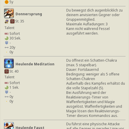
5y
Du bewegst dich augenblicklich zu
Donnersprung
deinem anvisierten Gegner oder
Gruppenmitglied.
St. 35
Maximale Aufladungen: 3
Talent
Kann nicht während Fessel
ausgeführt werden.
Sofort
30 Sek.
-
20y
0y
Du öffnest ein Schatten-Chakra
Heulende Meditation
(max. 5 stapelbar).
Dauer: Fortdauernd
St. 40
Bedingung: weniger als 5 offene
Talent
Schatten-Chakren
Sofort
Außerhalb des Kampfes erhältst du
1 Sek.
die volle Stapelzahl (5).
-
Bei Ausführung wird der
0y
Reaktivierungs-Timer von
0y
Waffenfertigkeiten und Magie
ausgelöst. Waffenfertigkeiten und
Magie lösen den Reaktivierungs-
Timer dieses Kommandos aus.
Du führst eine physische Attacke
Heulende Faust
auf alle Gegner in gerader Linie vor