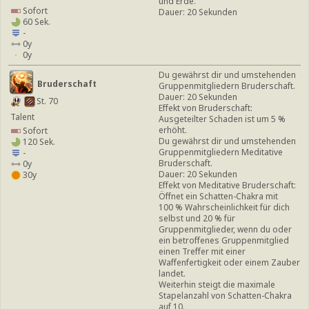
und Erde.
Sofort
Dauer: 20 Sekunden
60 Sek.
-
0y
0y
Du gewährst dir und umstehenden
Bruderschaft
Gruppenmitgliedern Bruderschaft.
Dauer: 20 Sekunden
St. 70
Effekt von Bruderschaft:
Talent
Ausgeteilter Schaden ist um 5 %
erhöht.
Sofort
Du gewährst dir und umstehenden
120 Sek.
Gruppenmitgliedern Meditative
-
Bruderschaft.
0y
Dauer: 20 Sekunden
30y
Effekt von Meditative Bruderschaft:
Öffnet ein Schatten-Chakra mit
100 % Wahrscheinlichkeit für dich
selbst und 20 % für
Gruppenmitglieder, wenn du oder
ein betroffenes Gruppenmitglied
einen Treffer mit einer
Waffenfertigkeit oder einem Zauber
landet.
Weiterhin steigt die maximale
Stapelanzahl von Schatten-Chakra
auf 10.