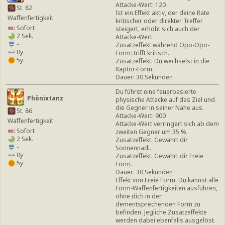
Attacke-Wert: 120
St. 82
Ist ein Effekt aktiv, der deine Rate
Waffenfertigkeit
kritischer oder direkter Treffer
Sofort
steigert, erhöht sich auch der
2 Sek.
Attacke-Wert.
-
Zusatzeffekt während Opo-Opo-
0y
Form: trifft kritisch.
5y
Zusatzeffekt: Du wechselst in die
Raptor-Form.
Dauer: 30 Sekunden
Du führst eine feuerbasierte
Phönixtanz
physische Attacke auf das Ziel und
die Gegner in seiner Nähe aus.
St. 86
Attacke-Wert: 900
Waffenfertigkeit
Attacke-Wert verringert sich ab dem
Sofort
zweiten Gegner um 35 %.
2 Sek.
Zusatzeffekt: Gewährt dir
-
Sonnennadi.
0y
Zusatzeffekt: Gewährt dir Freie
5y
Form.
Dauer: 30 Sekunden
Effekt von Freie Form: Du kannst alle
Form-Waffenfertigkeiten ausführen,
ohne dich in der
dementsprechenden Form zu
befinden. Jegliche Zusatzeffekte
werden dabei ebenfalls ausgelöst.