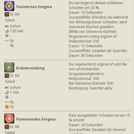
Du verringerst deinen erlittenen
Steinernes Enigma
Schaden um 20 %.
Dauer: 10 Sekunden
St. 64
Zusatzeffekt: Erleidest du während
Talent
der Wirkungsdauer Schaden, wird
Sofort
Steinerne Klarheit gewährt.
120 Sek.
Effekt von Steinerne Klarheit:
-
Regeneriert stetig eigene LP.
0y
Heilpotenzial: 100
0y
Dauer: 15 Sekunden
Zusatzeffekt: Gewährt dir Geerdet.
Dauer: 30 Sekunden
Du regenerierst eigene LP und die
Erdumrundung
von umstehenden
Gruppenmitgliedern.
St. 64
Heilpotenzial: 300
Talent
Bei Steinerne Klarheit: 500
Sofort
Bedingung: Geerdet aktiv
1 Sek.
-
0y
5y
Dein ausgeteilter Schaden ist um 15
Flammendes Enigma
% erhöht.
Dauer: 20 Sekunden
St. 68
Zusatzeffekt: Gewährt dir Himmel
Talent