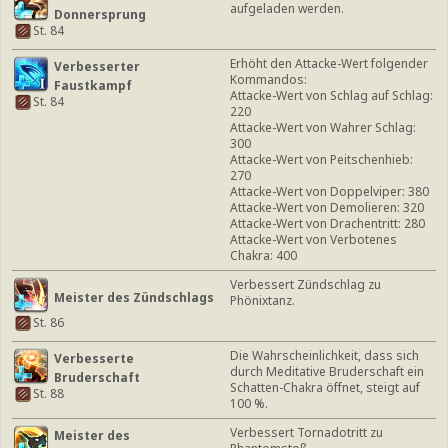
aufgeladen werden.
Donnersprung
St. 84
Erhöht den Attacke-Wert folgender
Verbesserter
Kommandos:
Faustkampf
Attacke-Wert von Schlag auf Schlag:
St. 84
220
Attacke-Wert von Wahrer Schlag:
300
Attacke-Wert von Peitschenhieb:
270
Attacke-Wert von Doppelviper: 380
Attacke-Wert von Demolieren: 320
Attacke-Wert von Drachentritt: 280
Attacke-Wert von Verbotenes
Chakra: 400
Verbessert Zündschlag zu
Meister des Zündschlags
Phönixtanz.
St. 86
Die Wahrscheinlichkeit, dass sich
Verbesserte
durch Meditative Bruderschaft ein
Bruderschaft
Schatten-Chakra öffnet, steigt auf
St. 88
100 %.
Verbessert Tornadotritt zu
Meister des