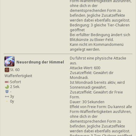
Form-Waffenfertigkeiten ausführen,
ohne dich in der
dementsprechenden Form zu
befinden. Jegliche Zusatzeffekte
werden dabei ebenfalls ausgelöst.
Bedingung: 3 gleiche Tier-Chakren
geöffnet
Bei erfüllter Bedingung ändert sich
Blitzkünste zu Elixier-Feld.
Kann nicht im Kommandomenü
angelegt werden.
Du führst eine physische Attacke
Neuordnung der Himmel
aus.
Attacke-Wert: 600
St. 60
Zusatzeffekt: Gewährt dir
Waffenfertigkeit
Mondnadi.
Sofort
Ist Mondnadi bereits aktiv, wird
2 Sek.
Sonnennadi gewährt.
-
Zusatzeffekt: Gewährt dir Freie
3y
Form.
0y
Dauer: 30 Sekunden
Effekt von Freie Form: Du kannst alle
Form-Waffenfertigkeiten ausführen,
ohne dich in der
dementsprechenden Form zu
befinden. Jegliche Zusatzeffekte
werden dabei ebenfalls ausgelöst.
Bedingung: 3 Tier-Chakren geöffnet