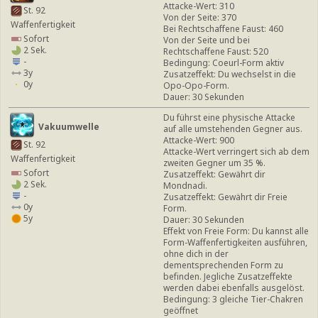
Attacke-Wert: 310
St. 92
Von der Seite: 370
Waffenfertigkeit
Bei Rechtschaffene Faust: 460
Sofort
Von der Seite und bei
2 Sek.
Rechtschaffene Faust: 520
-
Bedingung: Coeurl-Form aktiv
3y
Zusatzeffekt: Du wechselst in die
0y
Opo-Opo-Form.
Dauer: 30 Sekunden
Du führst eine physische Attacke
Vakuumwelle
auf alle umstehenden Gegner aus.
Attacke-Wert: 900
St. 92
Attacke-Wert verringert sich ab dem
Waffenfertigkeit
zweiten Gegner um 35 %.
Sofort
Zusatzeffekt: Gewährt dir
2 Sek.
Mondnadi.
-
Zusatzeffekt: Gewährt dir Freie
0y
Form.
5y
Dauer: 30 Sekunden
Effekt von Freie Form: Du kannst alle
Form-Waffenfertigkeiten ausführen,
ohne dich in der
dementsprechenden Form zu
befinden. Jegliche Zusatzeffekte
werden dabei ebenfalls ausgelöst.
Bedingung: 3 gleiche Tier-Chakren
geöffnet