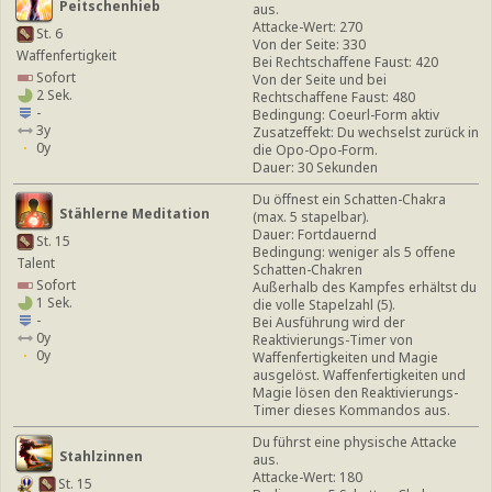
Peitschenhieb
aus.
Attacke-Wert: 270
St. 6
Von der Seite: 330
Waffenfertigkeit
Bei Rechtschaffene Faust: 420
Sofort
Von der Seite und bei
2 Sek.
Rechtschaffene Faust: 480
-
Bedingung: Coeurl-Form aktiv
3y
Zusatzeffekt: Du wechselst zurück in
0y
die Opo-Opo-Form.
Dauer: 30 Sekunden
Du öffnest ein Schatten-Chakra
Stählerne Meditation
(max. 5 stapelbar).
Dauer: Fortdauernd
St. 15
Bedingung: weniger als 5 offene
Talent
Schatten-Chakren
Sofort
Außerhalb des Kampfes erhältst du
1 Sek.
die volle Stapelzahl (5).
-
Bei Ausführung wird der
0y
Reaktivierungs-Timer von
0y
Waffenfertigkeiten und Magie
ausgelöst. Waffenfertigkeiten und
Magie lösen den Reaktivierungs-
Timer dieses Kommandos aus.
Du führst eine physische Attacke
Stahlzinnen
aus.
Attacke-Wert: 180
St. 15