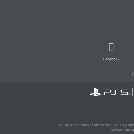
Facebook
L
©2026 Sony Interactive Entertainment LLC."PlayStation
Microsoft, the 