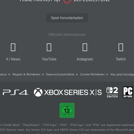
Spiel herunterladen
Offizielle Informationen
X
/
News
YouTube
Instagram
Twitch
izenz
Regeln & Richtlinien
Datenschutzrichtlinie
Cookie-Richtlinien
Abo jetzt kündig
 Family Mark", "PlayStation", "PS5 logo", "PS5", "PS4 logo" and "PS4" are registered trademark
XBOX Sphere mark, the Series X|S logo and XBOX Series X|S are trademarks of the Microsoft gro