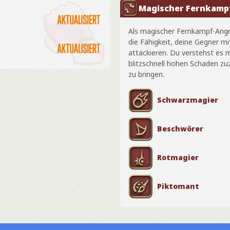
Magischer Fernkamp
Als magischer Fernkampf-Angre
die Fähigkeit, deine Gegner m
attackieren. Du verstehst es 
blitzschnell hohen Schaden zuz
zu bringen.
Schwarzmagier
Beschwörer
Rotmagier
Piktomant