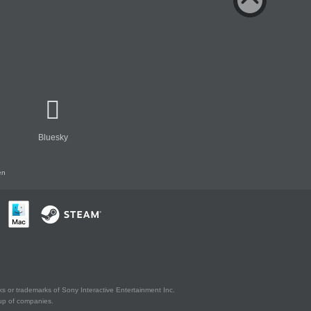
Bluesky
en
s or trademarks of Sony Interactive Entertainment Inc.
up of companies.