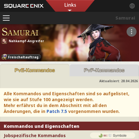
Samurai
Nahkampf-Angreifer
Freischaltauftrag
Aktualisiert:
28.04.2026
Alle Kommandos und Eigenschaften sind so aufgelistet,
wie sie auf Stufe 100 angezeigt werden.
Mehr erfährst du in dem Abschnitt mit all den
Änderungen, die in
Patch 7.5
vorgenommen wurden.
Kommandos und Eigenschaften
Jobspezifische Kommandos