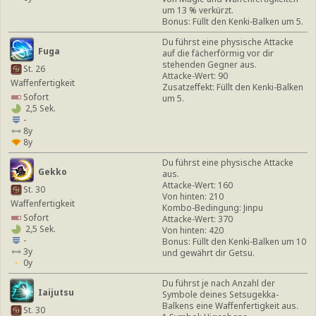
um 13 % verkürzt.
Bonus: Füllt den Kenki-Balken um 5.
Du führst eine physische Attacke
Fuga
auf die fächerförmig vor dir
stehenden Gegner aus.
St. 26
Attacke-Wert: 90
Waffenfertigkeit
Zusatzeffekt: Füllt den Kenki-Balken
Sofort
um 5.
2,5 Sek.
-
8y
8y
Du führst eine physische Attacke
Gekko
aus.
Attacke-Wert: 160
St. 30
Von hinten: 210
Waffenfertigkeit
Kombo-Bedingung: Jinpu
Sofort
Attacke-Wert: 370
2,5 Sek.
Von hinten: 420
-
Bonus: Füllt den Kenki-Balken um 10
3y
und gewährt dir Getsu.
0y
Du führst je nach Anzahl der
Iaijutsu
Symbole deines Setsugekka-
Balkens eine Waffenfertigkeit aus.
St. 30