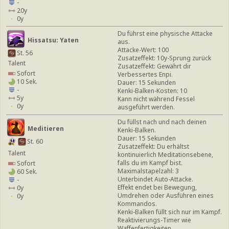
-
20y
0y
Du führst eine physische Attacke
Hissatsu: Yaten
aus.
Attacke-Wert: 100
St. 56
Zusatzeffekt: 10y-Sprung zurück
Talent
Zusatzeffekt: Gewährt dir
Sofort
Verbessertes Enpi.
10 Sek.
Dauer: 15 Sekunden
-
Kenki-Balken-Kosten: 10
5y
Kann nicht während Fessel
0y
ausgeführt werden.
Du füllst nach und nach deinen
Meditieren
Kenki-Balken.
Dauer: 15 Sekunden
St. 60
Zusatzeffekt: Du erhältst
Talent
kontinuierlich Meditationsebene,
falls du im Kampf bist.
Sofort
Maximalstapelzahl: 3
60 Sek.
Unterbindet Auto-Attacke.
-
Effekt endet bei Bewegung,
0y
Umdrehen oder Ausführen eines
0y
Kommandos.
Kenki-Balken füllt sich nur im Kampf.
Reaktivierungs-Timer wie
Waffenfertigkeiten