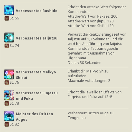
Erhöht den Attacke-Wert folgender
Verbessertes Bushido
Kommandos:
Attacke-Wert von Hakaze: 200
St. 66
Attacke-Wert von Jinpu: 120
Attacke-Wert von Shifu: 120
Verkürzt die Reaktivierungszeit von
Verbessertes Iaijutsu
Iaijutsu auf 1,3 Sekunden und dir
wird bei Ausführung von Iaijutsu-
St. 74
Kommandos Tsubamegaeshi
gewährt, mit Ausnahme von
Higanbana.
Dauer: 30 Sekunden
Erlaubt dir, Meikyo Shisui
Verbessertes Meikyo
aufzuladen.
Shisui
Maximale Aufladungen: 2
St. 76
Erhöht die jeweiligen Effekte von
Verbessertes Fugetsu
Fugetsu und Fuka auf 13 %.
und Fuka
St. 78
Verbessert Drittes Auge zu
Meister des Dritten
Tengentsu.
Auges
St. 82