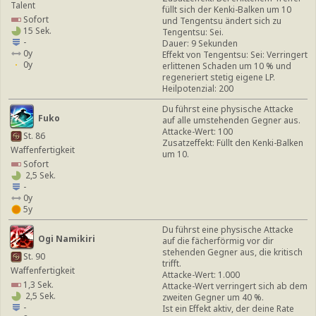
Talent
füllt sich der Kenki-Balken um 10
Sofort
und Tengentsu ändert sich zu
15 Sek.
Tengentsu: Sei.
-
Dauer: 9 Sekunden
0y
Effekt von Tengentsu: Sei: Verringert
0y
erlittenen Schaden um 10 % und
regeneriert stetig eigene LP.
Heilpotenzial: 200
Du führst eine physische Attacke
Fuko
auf alle umstehenden Gegner aus.
Attacke-Wert: 100
St. 86
Zusatzeffekt: Füllt den Kenki-Balken
Waffenfertigkeit
um 10.
Sofort
2,5 Sek.
-
0y
5y
Du führst eine physische Attacke
Ogi Namikiri
auf die fächerförmig vor dir
stehenden Gegner aus, die kritisch
St. 90
trifft.
Waffenfertigkeit
Attacke-Wert: 1.000
1,3 Sek.
Attacke-Wert verringert sich ab dem
2,5 Sek.
zweiten Gegner um 40 %.
-
Ist ein Effekt aktiv, der deine Rate