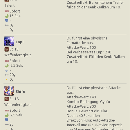
Zusatzeffekt: Bei erlittenem Treffer
Talent
füllt sich der Kenki-Balken um 10.
Sofort
15 Sek.
-
0y
0y
Du führst eine physische
Enpi
Fernattacke aus.
Attacke-Wert: 100
St. 15
Bei Verbessertes Enpi: 270
Waffenfertigkeit
Zusatzeffekt: Füllt den Kenki-Balken
Sofort
um 10.
2,5 Sek.
-
20y
0y
Du führst eine physische Attacke
Shifu
aus.
Attacke-Wert: 140
St. 18
Kombo-Bedingung: Gyofu
Waffenfertigkeit
Attacke-Wert: 300
Sofort
Bonus: Gewährt dir Fuka.
2,5 Sek.
Dauer: 40 Sekunden
-
Effekt von Fuka: Auto-Attacke-
3y
Intervall und (Re-)Aktivierungszeit
0y
von Magie und Waffenfertigkeiten