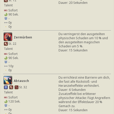
St. 12
Dauer: 20 Sekunden
Talent
Sofort
90 Sek.
-
0y
0y
Du verringerst den ausgeteilten
Zermürben
physischen Schaden um 10 % und
den ausgeteilten magischen
St. 22
Schaden um 5 %.
Talent
Dauer: 15 Sekunden
Sofort
90 Sek.
-
10y
0y
Du errichtest eine Barriere um dich,
Abtausch
die fast alle Rückstoß- und
Heranzieheffekte verhindert.
St. 32
Dauer: 6 Sekunden
Talent
Zusatzeffekt bei erlittener
Sofort
physischer Attacke: Fügt Angreifern
120 Sek.
während der Effektdauer 20 %
-
Gemach zu.
0y
Dauer: 15 Sekunden
0y