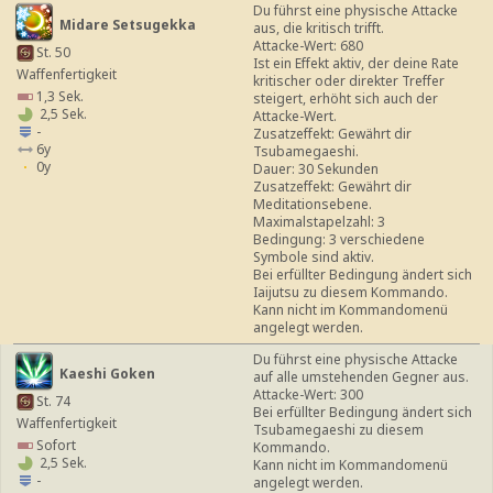
Du führst eine physische Attacke
Midare Setsugekka
aus, die kritisch trifft.
Attacke-Wert: 680
St. 50
Ist ein Effekt aktiv, der deine Rate
Waffenfertigkeit
kritischer oder direkter Treffer
1,3 Sek.
steigert, erhöht sich auch der
2,5 Sek.
Attacke-Wert.
-
Zusatzeffekt: Gewährt dir
6y
Tsubamegaeshi.
0y
Dauer: 30 Sekunden
Zusatzeffekt: Gewährt dir
Meditationsebene.
Maximalstapelzahl: 3
Bedingung: 3 verschiedene
Symbole sind aktiv.
Bei erfüllter Bedingung ändert sich
Iaijutsu zu diesem Kommando.
Kann nicht im Kommandomenü
angelegt werden.
Du führst eine physische Attacke
Kaeshi Goken
auf alle umstehenden Gegner aus.
Attacke-Wert: 300
St. 74
Bei erfüllter Bedingung ändert sich
Waffenfertigkeit
Tsubamegaeshi zu diesem
Sofort
Kommando.
2,5 Sek.
Kann nicht im Kommandomenü
-
angelegt werden.