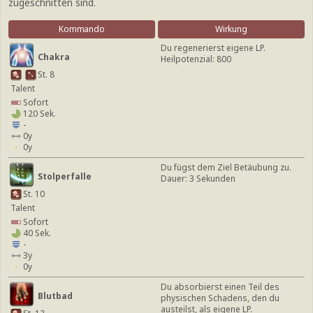
zugeschnitten sind.
Kommando
Wirkung
Du regenerierst eigene LP.
Chakra
Heilpotenzial: 800
St. 8
Talent
Sofort
120 Sek.
-
0y
0y
Du fügst dem Ziel Betäubung zu.
Stolperfalle
Dauer: 3 Sekunden
St. 10
Talent
Sofort
40 Sek.
-
3y
0y
Du absorbierst einen Teil des
Blutbad
physischen Schadens, den du
austeilst, als eigene LP.