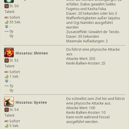
erfüllen. Dabei gewährt Gekko
St. 50
Fugetsu und Kasha Fuka.
Talent
Dauer: 20 Sekunden oder bis 3
Sofort
Waffenfertigkeiten außer Iaijutsu
55 Sek.
und Ogi Namikiri ausgeführt
-
wurden
0y
Zusatzeffekt: Gewährt dir Tendo.
0y
Dauer: 30 Sekunden
Maximale Aufladungen: 2
Du führst eine physische Attacke
Hissatsu: Shinten
aus.
Attacke-Wert: 250
St. 52
Kenki-Balken-Kosten: 25
Talent
Sofort
1 Sek.
-
3y
0y
Du schnellst zum Ziel hin und führst
Hissatsu: Gyoten
eine physische Attacke aus.
Attacke-Wert: 100
St. 54
Kenki-Balken-Kosten: 10
Talent
Kann nicht während Fessel
Sofort
ausgeführt werden.
5 Sek.