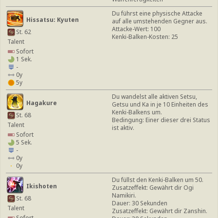
Du führst eine physische Attacke
Hissatsu: Kyuten
auf alle umstehenden Gegner aus.
Attacke-Wert: 100
St. 62
Kenki-Balken-Kosten: 25
Talent
Sofort
1 Sek.
-
0y
5y
Du wandelst alle aktiven Setsu,
Hagakure
Getsu und Ka in je 10 Einheiten des
Kenki-Balkens um.
St. 68
Bedingung: Einer dieser drei Status
Talent
ist aktiv.
Sofort
5 Sek.
-
0y
0y
Du füllst den Kenki-Balken um 50.
Ikishoten
Zusatzeffekt: Gewährt dir Ogi
Namikiri.
St. 68
Dauer: 30 Sekunden
Talent
Zusatzeffekt: Gewährt dir Zanshin.
Sofort