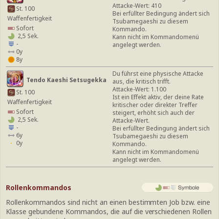
Attacke-Wert: 410
St. 100
Bei erfüllter Bedingung ändert sich
Waffenfertigkeit
Tsubamegaeshi zu diesem
Sofort
Kommando.
2,5 Sek.
Kann nicht im Kommandomenü
-
angelegt werden.
0y
8y
Du führst eine physische Attacke
Tendo Kaeshi Setsugekka
aus, die kritisch trifft.
Attacke-Wert: 1.100
St. 100
Ist ein Effekt aktiv, der deine Rate
Waffenfertigkeit
kritischer oder direkter Treffer
Sofort
steigert, erhöht sich auch der
2,5 Sek.
Attacke-Wert.
-
Bei erfüllter Bedingung ändert sich
6y
Tsubamegaeshi zu diesem
0y
Kommando.
Kann nicht im Kommandomenü
angelegt werden.
Rollenkommandos
Rollenkommandos sind nicht an einen bestimmten Job bzw. eine
Klasse gebundene Kommandos, die auf die verschiedenen Rollen