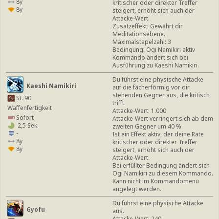
8y
kritischer oder direkter Treffer
8y
steigert, erhöht sich auch der
Attacke-Wert.
Zusatzeffekt: Gewährt dir
Meditationsebene.
Maximalstapelzahl: 3
Bedingung: Ogi Namikiri aktiv
Kommando ändert sich bei
Ausführung zu Kaeshi Namikiri.
Du führst eine physische Attacke
Kaeshi Namikiri
auf die fächerförmig vor dir
stehenden Gegner aus, die kritisch
St. 90
trifft.
Waffenfertigkeit
Attacke-Wert: 1.000
Sofort
Attacke-Wert verringert sich ab dem
2,5 Sek.
zweiten Gegner um 40 %.
-
Ist ein Effekt aktiv, der deine Rate
8y
kritischer oder direkter Treffer
8y
steigert, erhöht sich auch der
Attacke-Wert.
Bei erfüllter Bedingung ändert sich
Ogi Namikiri zu diesem Kommando.
Kann nicht im Kommandomenü
angelegt werden.
Du führst eine physische Attacke
Gyofu
aus.
Attacke-Wert: 240