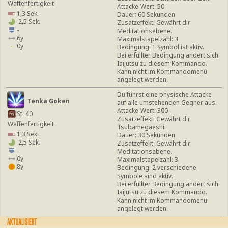
Waffenfertigkeit
Attacke-Wert: 50
1,3 Sek.
Dauer: 60 Sekunden
2,5 Sek.
Zusatzeffekt: Gewährt dir
-
Meditationsebene.
6y
Maximalstapelzahl: 3
0y
Bedingung: 1 Symbol ist aktiv.
Bei erfüllter Bedingung ändert sich
Iaijutsu zu diesem Kommando.
Kann nicht im Kommandomenü
angelegt werden.
Du führst eine physische Attacke
Tenka Goken
auf alle umstehenden Gegner aus.
Attacke-Wert: 300
St. 40
Zusatzeffekt: Gewährt dir
Waffenfertigkeit
Tsubamegaeshi.
1,3 Sek.
Dauer: 30 Sekunden
2,5 Sek.
Zusatzeffekt: Gewährt dir
-
Meditationsebene.
0y
Maximalstapelzahl: 3
8y
Bedingung: 2 verschiedene
Symbole sind aktiv.
Bei erfüllter Bedingung ändert sich
Iaijutsu zu diesem Kommando.
Kann nicht im Kommandomenü
angelegt werden.