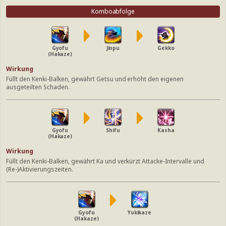
Komboabfolge
Gyofu
Jinpu
Gekko
(Hakaze)
Wirkung
Füllt den Kenki-Balken, gewährt Getsu und erhöht den eigenen
ausgeteilten Schaden.
Gyofu
Shifu
Kasha
(Hakaze)
Wirkung
Füllt den Kenki-Balken, gewährt Ka und verkürzt Attacke-Intervalle und
(Re-)Aktivierungszeiten.
Gyofu
Yukikaze
(Hakaze)