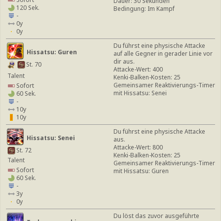
Dauer: 30 Sekunden
120 Sek.
Bedingung: Im Kampf
-
0y
0y
Du führst eine physische Attacke
Hissatsu: Guren
auf alle Gegner in gerader Linie vor
dir aus.
St. 70
Attacke-Wert: 400
Talent
Kenki-Balken-Kosten: 25
Gemeinsamer Reaktivierungs-Timer
Sofort
mit Hissatsu: Senei
60 Sek.
-
10y
10y
Du führst eine physische Attacke
Hissatsu: Senei
aus.
Attacke-Wert: 800
St. 72
Kenki-Balken-Kosten: 25
Talent
Gemeinsamer Reaktivierungs-Timer
Sofort
mit Hissatsu: Guren
60 Sek.
-
3y
0y
Du löst das zuvor ausgeführte