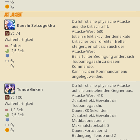
0y
8y
Du führst eine physische Attacke
Kaeshi Setsugekka
aus, die kritisch trifft.
Attacke-Wert: 680
St. 74
Ist ein Effekt aktiv, der deine Rate
Waffenfertigkeit
kritischer oder direkter Treffer
Sofort
steigert, erhöht sich auch der
2,5 Sek.
Attacke-Wert.
-
Bei erfüllter Bedingung ändert sich
6y
Tsubamegaeshi zu diesem
0y
Kommando.
Kann nicht im Kommandomenü
angelegt werden.
Du führst eine physische Attacke
Tendo Goken
auf alle umstehenden Gegner aus.
Attacke-Wert: 410
St. 100
Zusatzeffekt: Gewährt dir
Waffenfertigkeit
Tsubamegaeshi.
1,3 Sek.
Dauer: 30 Sekunden
2,5 Sek.
Zusatzeffekt: Gewährt dir
-
Meditationsebene.
0y
Maximalstapelzahl: 3
8y
Dauer: Fortdauernd
Bedingung: Tendo und 2