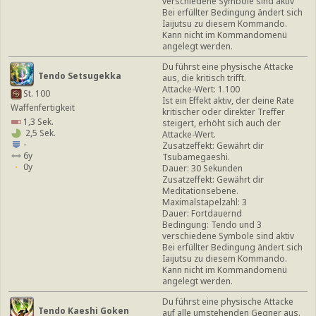
verschiedene Symbole sind aktiv
Bei erfüllter Bedingung ändert sich
Iaijutsu zu diesem Kommando.
Kann nicht im Kommandomenü
angelegt werden.
Du führst eine physische Attacke
Tendo Setsugekka
aus, die kritisch trifft.
Attacke-Wert: 1.100
St. 100
Ist ein Effekt aktiv, der deine Rate
Waffenfertigkeit
kritischer oder direkter Treffer
1,3 Sek.
steigert, erhöht sich auch der
2,5 Sek.
Attacke-Wert.
-
Zusatzeffekt: Gewährt dir
6y
Tsubamegaeshi.
0y
Dauer: 30 Sekunden
Zusatzeffekt: Gewährt dir
Meditationsebene.
Maximalstapelzahl: 3
Dauer: Fortdauernd
Bedingung: Tendo und 3
verschiedene Symbole sind aktiv
Bei erfüllter Bedingung ändert sich
Iaijutsu zu diesem Kommando.
Kann nicht im Kommandomenü
angelegt werden.
Du führst eine physische Attacke
Tendo Kaeshi Goken
auf alle umstehenden Gegner aus.