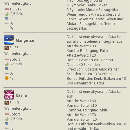
1 Symbol: Higanbana
Waffenfertigkeit
2 Symbole: Tenka Goken
1,3 Sek.
3 Symbole: Midare Setsugekka
2,5 Sek.
Wenn Tendo aktiv ist, ändert sich
-
Tenka Goken zu Tendo Goken und
0y
Midare Setsugekka zu Tendo
0y
Setsugekka.
Du führst eine physische Attacke
Mangetsu
auf alle umstehenden Gegner aus.
Attacke-Wert: 100
St. 35
Kombo-Bedingung: Fuko
Waffenfertigkeit
Attacke-Wert: 120
Sofort
Bonus: Gewährt dir Fugetsu.
2,5 Sek.
Dauer: 40 Sekunden
-
Effekt von Fugetsu: Ausgeteilter
0y
Schaden ist um 13 % erhöht.
5y
Bonus: Füllt den Kenki-Balken um 10
und gewährt dir Getsu.
Du führst eine physische Attacke
Kasha
aus.
Attacke-Wert: 160
St. 40
Von der Seite: 210
Waffenfertigkeit
Kombo-Bedingung: Shifu
Sofort
Attacke-Wert: 370
2,5 Sek.
Von der Seite: 420
-
Bonus: Füllt den Kenki-Balken um 10
3y
und gewährt dir Ka.