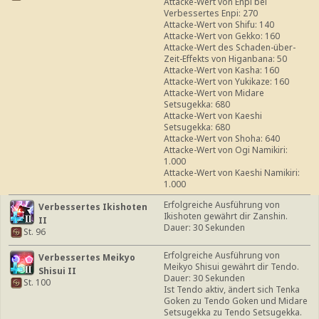
Attacke-Wert von Enpi bei
Verbessertes Enpi: 270
Attacke-Wert von Shifu: 140
Attacke-Wert von Gekko: 160
Attacke-Wert des Schaden-über-
Zeit-Effekts von Higanbana: 50
Attacke-Wert von Kasha: 160
Attacke-Wert von Yukikaze: 160
Attacke-Wert von Midare
Setsugekka: 680
Attacke-Wert von Kaeshi
Setsugekka: 680
Attacke-Wert von Shoha: 640
Attacke-Wert von Ogi Namikiri:
1.000
Attacke-Wert von Kaeshi Namikiri:
1.000
Erfolgreiche Ausführung von
Verbessertes Ikishoten
Ikishoten gewährt dir Zanshin.
II
Dauer: 30 Sekunden
St. 96
Erfolgreiche Ausführung von
Verbessertes Meikyo
Meikyo Shisui gewährt dir Tendo.
Shisui II
Dauer: 30 Sekunden
St. 100
Ist Tendo aktiv, ändert sich Tenka
Goken zu Tendo Goken und Midare
Setsugekka zu Tendo Setsugekka.