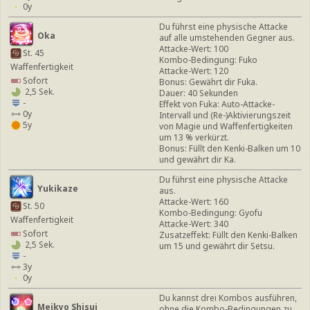
0y
Du führst eine physische Attacke
Oka
auf alle umstehenden Gegner aus.
Attacke-Wert: 100
St. 45
Kombo-Bedingung: Fuko
Waffenfertigkeit
Attacke-Wert: 120
Sofort
Bonus: Gewährt dir Fuka.
2,5 Sek.
Dauer: 40 Sekunden
-
Effekt von Fuka: Auto-Attacke-
0y
Intervall und (Re-)Aktivierungszeit
5y
von Magie und Waffenfertigkeiten
um 13 % verkürzt.
Bonus: Füllt den Kenki-Balken um 10
und gewährt dir Ka.
Du führst eine physische Attacke
Yukikaze
aus.
Attacke-Wert: 160
St. 50
Kombo-Bedingung: Gyofu
Waffenfertigkeit
Attacke-Wert: 340
Sofort
Zusatzeffekt: Füllt den Kenki-Balken
2,5 Sek.
um 15 und gewährt dir Setsu.
-
3y
0y
Du kannst drei Kombos ausführen,
Meikyo Shisui
ohne die Kombo-Bedingungen zu