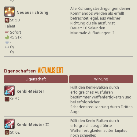
Alle Richtungsbedingungen deiner
Neuausrichtung
Kommandos werden als erfüllt
betrachtet, egal, aus welcher
St. 50
Richtung du sie ausführst.
Talent
Dauer: 10 Sekunden
Sofort
Maximale Aufladungen: 2
45 Sek.
-
0y
0y
Eigenschaften
Eigenschaft
Wirkung
Füllt den Kenki-Balken durch
Kenki-Meister
erfolgreiches Ausführen
bestimmter Waffenfertigkeiten und
St. 52
bei erfolgreicher
Schadensreduzierung durch Drittes
Auge.
Füllt den Kenki-Balken durch
Kenki-Meister II
erfolgreich ausgeführte
Waffenfertigkeiten außer Iaijutsu
St. 62
noch schneller.