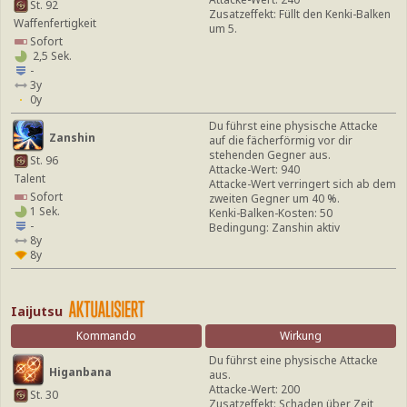
St. 92
Zusatzeffekt: Füllt den Kenki-Balken
Waffenfertigkeit
um 5.
Sofort
2,5 Sek.
-
3y
0y
Du führst eine physische Attacke
Zanshin
auf die fächerförmig vor dir
stehenden Gegner aus.
St. 96
Attacke-Wert: 940
Talent
Attacke-Wert verringert sich ab dem
Sofort
zweiten Gegner um 40 %.
1 Sek.
Kenki-Balken-Kosten: 50
-
Bedingung: Zanshin aktiv
8y
8y
Iaijutsu
Kommando
Wirkung
Du führst eine physische Attacke
Higanbana
aus.
Attacke-Wert: 200
St. 30
Zusatzeffekt: Schaden über Zeit