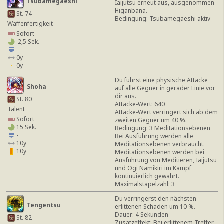
Tsubamegaeshi
Iaijutsu erneut aus, ausgenommen
Higanbana.
St. 74
Bedingung: Tsubamegaeshi aktiv
Waffenfertigkeit
Sofort
2,5 Sek.
-
0y
0y
Du führst eine physische Attacke
Shoha
auf alle Gegner in gerader Linie vor
dir aus.
St. 80
Attacke-Wert: 640
Talent
Attacke-Wert verringert sich ab dem
Sofort
zweiten Gegner um 40 %.
15 Sek.
Bedingung: 3 Meditationsebenen
-
Bei Ausführung werden alle
10y
Meditationsebenen verbraucht.
10y
Meditationsebenen werden bei
Ausführung von Meditieren, Iaijutsu
und Ogi Namikiri im Kampf
kontinuierlich gewährt.
Maximalstapelzahl: 3
Du verringerst den nächsten
Tengentsu
erlittenen Schaden um 10 %.
Dauer: 4 Sekunden
St. 82
Zusatzeffekt: Bei erlittenem Treffer