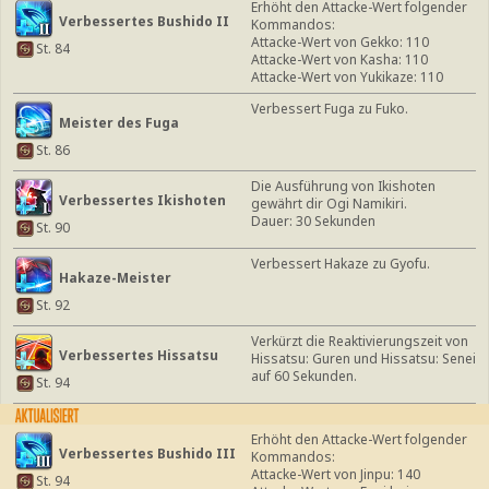
Erhöht den Attacke-Wert folgender
Verbessertes Bushido II
Kommandos:
Attacke-Wert von Gekko: 110
St. 84
Attacke-Wert von Kasha: 110
Attacke-Wert von Yukikaze: 110
Verbessert Fuga zu Fuko.
Meister des Fuga
St. 86
Die Ausführung von Ikishoten
Verbessertes Ikishoten
gewährt dir Ogi Namikiri.
Dauer: 30 Sekunden
St. 90
Verbessert Hakaze zu Gyofu.
Hakaze-Meister
St. 92
Verkürzt die Reaktivierungszeit von
Verbessertes Hissatsu
Hissatsu: Guren und Hissatsu: Senei
auf 60 Sekunden.
St. 94
Erhöht den Attacke-Wert folgender
Verbessertes Bushido III
Kommandos:
Attacke-Wert von Jinpu: 140
St. 94