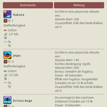
Kommando
Wirkung
Du führst eine physische Attacke
Hakaze
aus.
Attacke-Wert: 200
St. 1
Zusatzeffekt: Füllt den Kenki-Balken
Waffenfertigkeit
um 5.
Sofort
2,5 Sek.
-
3y
0y
Du führst eine physische Attacke
Jinpu
aus.
Attacke-Wert: 140
St. 4
Kombo-Bedingung: Gyofu
Waffenfertigkeit
Attacke-Wert: 300
Sofort
Bonus: Gewährt dir Fugetsu.
2,5 Sek.
Dauer: 40 Sekunden
-
Effekt von Fugetsu: Ausgeteilter
3y
Schaden ist um 13 % erhöht.
0y
Zusatzeffekt: Füllt den Kenki-Balken
um 5.
Du verringerst den nächsten
Drittes Auge
erlittenen Schaden um 10 %.
Dauer: 4 Sekunden
St. 6