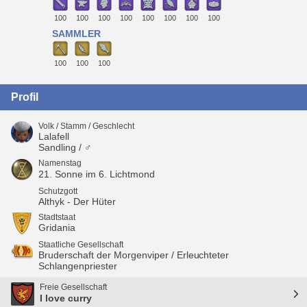
100
100
100
100
100
100
100
100
SAMMLER
100
100
100
Profil
Volk / Stamm / Geschlecht
Lalafell
Sandling / ♂
Namenstag
21. Sonne im 6. Lichtmond
Schutzgott
Althyk - Der Hüter
Stadtstaat
Gridania
Staatliche Gesellschaft
Bruderschaft der Morgenviper / Erleuchteter
Schlangenpriester
Freie Gesellschaft
I love curry