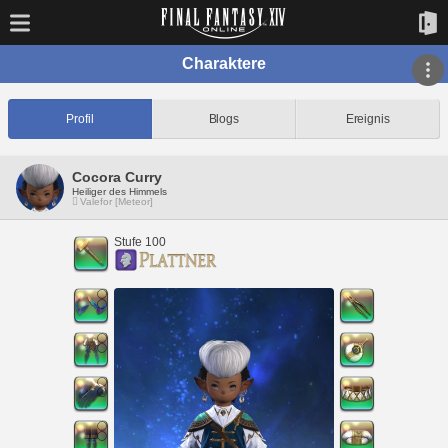
Charaktere
Profil
Blogs
Ereignis
Cocora Curry
Heiliger des Himmels
Valefor [Meteor]
Stufe 100