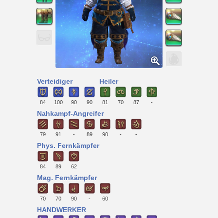
Verteidiger
Heiler
84
100
90
90
81
70
87
-
Nahkampf-Angreifer
79
91
-
89
90
-
-
Phys. Fernkämpfer
84
89
62
Mag. Fernkämpfer
70
70
90
-
60
HANDWERKER