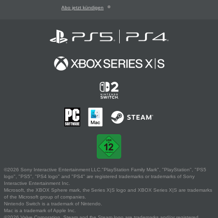
Abo jetzt kündigen
©2026 Sony Interactive Entertainment LLC."PlayStation Family Mark", "PlayStation", "PS5
logo", "PS5", "PS4 logo" and "PS4" are registered trademarks or trademarks of Sony
Interactive Entertainment Inc.
Microsoft, the XBOX Sphere mark, the Series X|S logo and XBOX Series X|S are trademarks
of the Microsoft group of companies.
Nintendo Switch is a trademark of Nintendo.
Mac is a trademark of Apple Inc.
©2026 Valve Corporation. Steam and the Steam logo are trademarks and/or registered