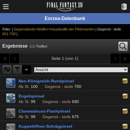
Eorzea-Datenbank
Filter: |
Gegenstände>Waffen>Hauptwaffe der Piktomanten
| Gegenst.- stufe :
601-700
|
Ergebnisse
(
18
Treffer)
Seite 1 (von 1)
Neo-Königreich-Rundpinsel
Ab St.
100
Gegenst.- stufe
700
Engelspinsel
Ab St.
99
Gegenst.- stufe
690
Clarowalnuss-Flachpinsel
Ab St.
98
Gegenst.- stufe
675
Kuppelöffner-Schrägpinsel