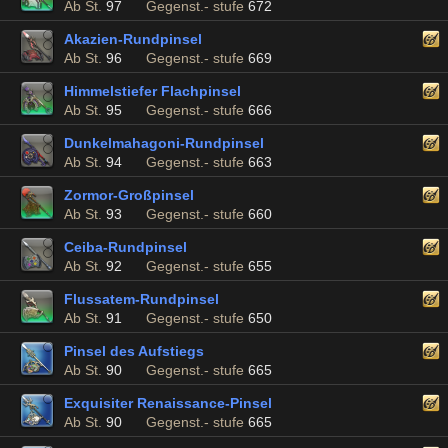
Ab St.
97
Gegenst.- stufe
672
Akazien-Rundpinsel
Ab St.
96
Gegenst.- stufe
669
Himmelstiefer Flachpinsel
Ab St.
95
Gegenst.- stufe
666
Dunkelmahagoni-Rundpinsel
Ab St.
94
Gegenst.- stufe
663
Zormor-Großpinsel
Ab St.
93
Gegenst.- stufe
660
Ceiba-Rundpinsel
Ab St.
92
Gegenst.- stufe
655
Flussatem-Rundpinsel
Ab St.
91
Gegenst.- stufe
650
Pinsel des Aufstiegs
Ab St.
90
Gegenst.- stufe
665
Exquisiter Renaissance-Pinsel
Ab St.
90
Gegenst.- stufe
665