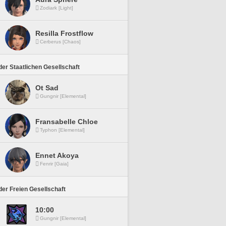
Zodiark [Light]
Resilla Frostflow
Cerberus [Chaos]
er Staatlichen Gesellschaft
Ot Sad
Gungnir [Elemental]
Fransabelle Chloe
Typhon [Elemental]
Ennet Akoya
Fenrir [Gaia]
er Freien Gesellschaft
10:00
Gungnir [Elemental]