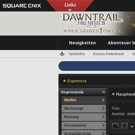
Neuigkeiten
Abenteuer 
Spielinfos
Eorzea-Datenbank
G
Ergebnisse
Gegenstände
Hauptwaf
Waffen
Werkzeuge
Filter
Ausrüst.- stufe
Rüstung
Accessoires
Arznei/Gerichte