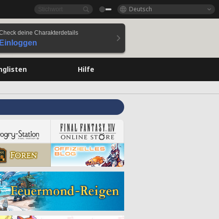
Deutsch
Check deine Charakterdetails
Einloggen
nglisten
Hilfe