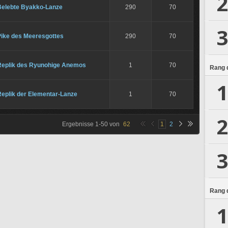
2
Belebte Byakko-Lanze
290
70
3
Pike des Meeresgottes
290
70
Replik des Ryunohige Anemos
1
70
Rang d
1
Replik der Elementar-Lanze
1
70
2
Ergebnisse
1
-
50
von
62
1
2
3
Rang d
1