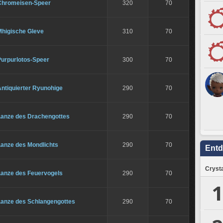
Chromeisen-Speer
320
70
Mhigische Gleve
310
70
Purpurlotos-Speer
300
70
ntiquierter Ryunohige
290
70
Lanze des Drachengottes
290
70
Lanze des Mondlichts
290
70
Ent
Crysta
Lanze des Feuervogels
290
70
1
Lanze des Schlangengottes
290
70