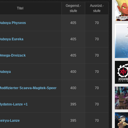
Gegenst.-
Ausrüst.-
Titel
stufe
stufe
Daboya Physeos
405
70
Daboya Eureka
405
70
Omega-Dreizack
405
70
Daboya
400
70
odifizierter Scaeva-Magitek-Speer
400
70
Hydatos-Lanze +1
395
70
Seiryu-Lanze
395
70