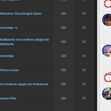
Ultimativer Drachengott-Speer
345
70
Ryunohige +1
340
70
odifizierte verschollene allagische
340
70
Hellebarde
Ryunohige
335
70
Shinryu-Lanze
335
70
erschollene allagische Hellebarde
330
70
Susano-Pike
320
70