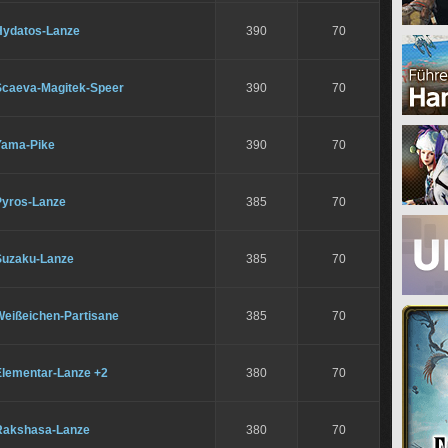
Hydatos-Lanze
390
70
Scaeva-Magitek-Speer
390
70
Yama-Pike
390
70
Pyros-Lanze
385
70
Suzaku-Lanze
385
70
Weißeichen-Partisane
385
70
Elementar-Lanze +2
380
70
Rakshasa-Lanze
380
70