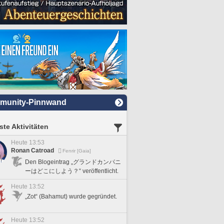
munity-Pinnwand
te Aktivitäten
Heute 13:53
Ronan Catroad
Fenrir [Gaia]
Den Blogeintrag „グランドカンパニ
ーはどこにしよう？“ veröffentlicht.
Heute 13:52
„Zot“ (Bahamut) wurde gegründet.
Heute 13:52