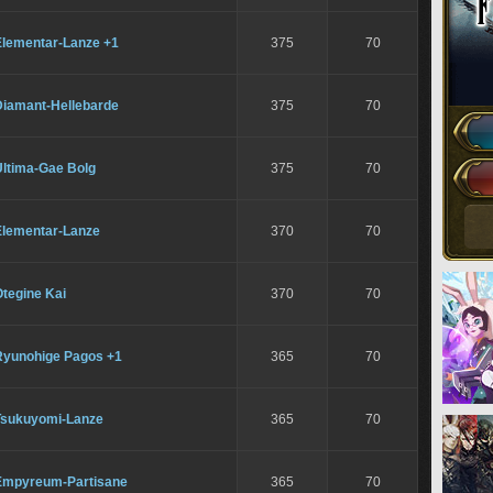
Elementar-Lanze +1
375
70
Diamant-Hellebarde
375
70
Ultima-Gae Bolg
375
70
Elementar-Lanze
370
70
tegine Kai
370
70
Ryunohige Pagos +1
365
70
Tsukuyomi-Lanze
365
70
Empyreum-Partisane
365
70