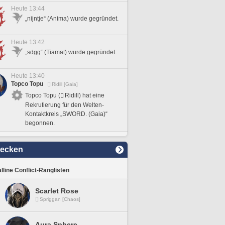
Heute 13:44
„nijntje“ (Anima) wurde gegründet.
Heute 13:42
„sdgg“ (Tiamat) wurde gegründet.
Heute 13:40
Topco Topu
Ridill [Gaia]
Topco Topu (
Ridill) hat eine
Rekrutierung für den Welten-
Kontaktkreis „SWORD. (Gaia)“
begonnen.
decken
lline Conflict-Ranglisten
Scarlet Rose
Spriggan [Chaos]
Aura Sphere