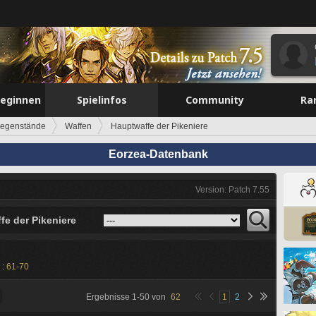
beginnen
Spielinfos
Community
Ra
egenstände
Waffen
Hauptwaffe der Pikeniere
Eorzea-Datenbank
Version: Patch 7.55
fe der Pikeniere
 :
61-70
Ergebnisse
1
-
50
von
62
1
2