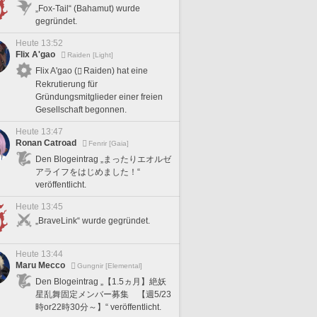
„Fox-Tail“ (Bahamut) wurde
gegründet.
Heute 13:52
Flix A'gao
Raiden [Light]
Flix A'gao (
Raiden) hat eine
Rekrutierung für
Gründungsmitglieder einer freien
Gesellschaft begonnen.
Heute 13:47
Ronan Catroad
Fenrir [Gaia]
Den Blogeintrag „まったりエオルゼ
アライフをはじめました！“
veröffentlicht.
Heute 13:45
„BraveLink“ wurde gegründet.
Heute 13:44
Maru Mecco
Gungnir [Elemental]
Den Blogeintrag „【1.5ヵ月】絶妖
星乱舞固定メンバー募集 【週5/23
時or22時30分～】“ veröffentlicht.