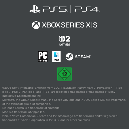
©2026 Sony Interactive Entertainment LLC."PlayStation Family Mark", "PlayStation", "PS5
logo", "PS5", "PS4 logo" and "PS4" are registered trademarks or trademarks of Sony
Interactive Entertainment Inc.
Microsoft, the XBOX Sphere mark, the Series X|S logo and XBOX Series X|S are trademarks
of the Microsoft group of companies.
Nintendo Switch is a trademark of Nintendo.
Mac is a trademark of Apple Inc.
©2026 Valve Corporation. Steam and the Steam logo are trademarks and/or registered
trademarks of Valve Corporation in the U.S. and/or other countries.