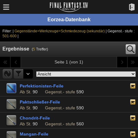
Eorzea-Datenbank
Filter: |
Gegenstände>Werkzeuge>Schmiedezeug (sekundär)
| Gegenst.- stufe :
501-600
|
Ergebnisse
(
5
Treffer)
Seite 1 (von 1)
Perfektionisten-Feile
Ab St.
90
Gegenst.- stufe
590
Paktschließer-Feile
Ab St.
90
Gegenst.- stufe
590
Chondrit-Feile
Ab St.
90
Gegenst.- stufe
560
Mangan-Feile