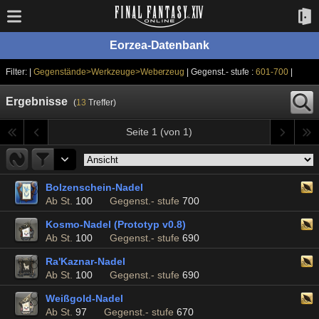
Eorzea-Datenbank
Filter: |
Gegenstände>Werkzeuge>Weberzeug
| Gegenst.- stufe :
601-700
|
Ergebnisse
(
13
Treffer)
Seite 1 (von 1)
Bolzenschein-Nadel
Ab St.
100
Gegenst.- stufe
700
Kosmo-Nadel (Prototyp v0.8)
Ab St.
100
Gegenst.- stufe
690
Ra'Kaznar-Nadel
Ab St.
100
Gegenst.- stufe
690
Weißgold-Nadel
Ab St.
97
Gegenst.- stufe
670