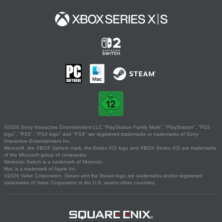
©2026 Sony Interactive Entertainment LLC."PlayStation Family Mark", "PlayStation", "PS5
logo", "PS5", "PS4 logo" and "PS4" are registered trademarks or trademarks of Sony
Interactive Entertainment Inc.
Microsoft, the XBOX Sphere mark, the Series X|S logo and XBOX Series X|S are trademarks
of the Microsoft group of companies.
Nintendo Switch is a trademark of Nintendo.
Mac is a trademark of Apple Inc.
©2026 Valve Corporation. Steam and the Steam logo are trademarks and/or registered
trademarks of Valve Corporation in the U.S. and/or other countries.