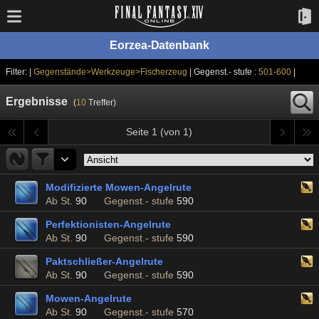
Eorzea-Datenbank
Filter: |
Gegenstände>Werkzeuge>Fischerzeug
| Gegenst.- stufe :
501-600
|
Ergebnisse
(
10
Treffer)
Seite 1 (von 1)
Modifizierte Mowen-Angelrute
Ab St.
90
Gegenst.- stufe
590
Perfektionisten-Angelrute
Ab St.
90
Gegenst.- stufe
590
Paktschließer-Angelrute
Ab St.
90
Gegenst.- stufe
590
Mowen-Angelrute
Ab St.
90
Gegenst.- stufe
570