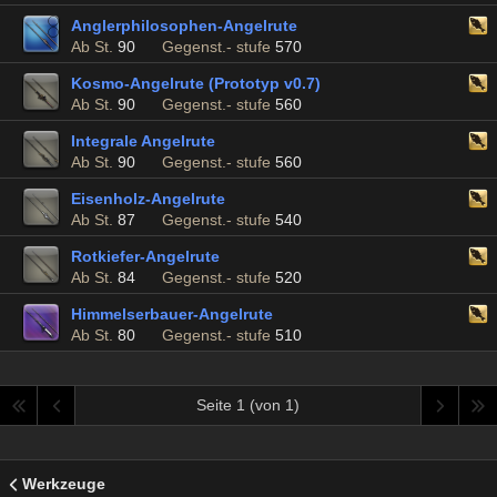
Anglerphilosophen-Angelrute
Ab St.
90
Gegenst.- stufe
570
Kosmo-Angelrute (Prototyp v0.7)
Ab St.
90
Gegenst.- stufe
560
Integrale Angelrute
Ab St.
90
Gegenst.- stufe
560
Eisenholz-Angelrute
Ab St.
87
Gegenst.- stufe
540
Rotkiefer-Angelrute
Ab St.
84
Gegenst.- stufe
520
Himmelserbauer-Angelrute
Ab St.
80
Gegenst.- stufe
510
Seite 1 (von 1)
Werkzeuge