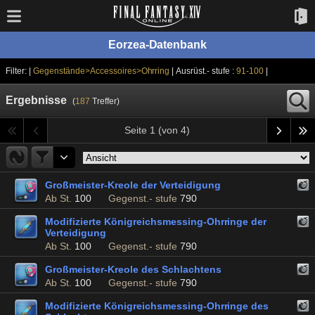
Eorzea-Datenbank
Filter: |
Gegenstände>Accessoires>Ohrring
| Ausrüst.- stufe :
91-100
|
Ergebnisse
(
187
Treffer)
Seite 1 (von 4)
Großmeister-Kreole der Verteidigung
Ab St.
100
Gegenst.- stufe
790
Modifizierte Königreichsmessing-Ohrringe der
Verteidigung
Ab St.
100
Gegenst.- stufe
790
Großmeister-Kreole des Schlachtens
Ab St.
100
Gegenst.- stufe
790
Modifizierte Königreichsmessing-Ohrringe des