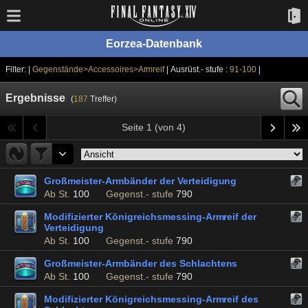
Eorzea-Datenbank
Filter: |
Gegenstände>Accessoires>Armreif
| Ausrüst.- stufe :
91-100
|
Ergebnisse
(
187
Treffer)
Seite 1 (von 4)
Großmeister-Armbänder der Verteidigung
Ab St.
100
Gegenst.- stufe
790
Modifizierter Königreichsmessing-Armreif der
Verteidigung
Ab St.
100
Gegenst.- stufe
790
Großmeister-Armbänder des Schlachtens
Ab St.
100
Gegenst.- stufe
790
Modifizierter Königreichsmessing-Armreif des