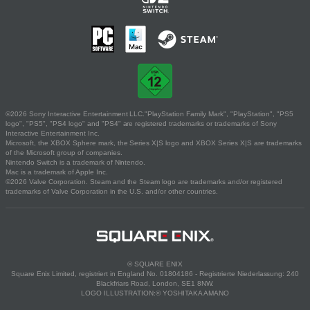
©2026 Sony Interactive Entertainment LLC."PlayStation Family Mark", "PlayStation", "PS5
logo", "PS5", "PS4 logo" and "PS4" are registered trademarks or trademarks of Sony
Interactive Entertainment Inc.
Microsoft, the XBOX Sphere mark, the Series X|S logo and XBOX Series X|S are trademarks
of the Microsoft group of companies.
Nintendo Switch is a trademark of Nintendo.
Mac is a trademark of Apple Inc.
©2026 Valve Corporation. Steam and the Steam logo are trademarks and/or registered
trademarks of Valve Corporation in the U.S. and/or other countries.
© SQUARE ENIX
Square Enix Limited, registriert in England No. 01804186 - Registrierte Niederlassung: 240
Blackfriars Road, London, SE1 8NW.
LOGO ILLUSTRATION:© YOSHITAKA AMANO