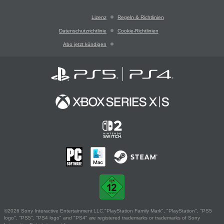
Lizenz
Regeln & Richtlinien
Datenschutzrichtlinie
Cookie-Richtlinien
Abo jetzt kündigen
©2026 Sony Interactive Entertainment LLC."PlayStation Family Mark", "PlayStation", "PS5
logo", "PS5", "PS4 logo" and "PS4" are registered trademarks or trademarks of Sony