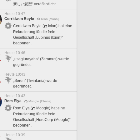
新しい髪型“ veröffentlicht.
Heute 10:47
Cerridwen Beyle
Ixion [Mana]
Cerridwen Beyle (
Ixion) hat eine
Rekrutierung für die freie
Gesellschaft „Lupinus (Ixion)“
begonnen.
Heute 10:46
„usagiurayaha“ (Zeromus) wurde
gegründet.
Heute 10:43
„Seren“ (Twintania) wurde
gegründet.
Heute 10:43
Rem Elya
Moogle [Chaos]
Rem Elya (
Moogle) hat eine
Rekrutierung für die freie
Gesellschaft „HeroCorp (Moogle)“
begonnen.
Heute 10:39