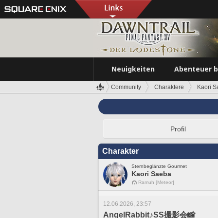
Neuigkeiten
Abenteuer 
Community
Charaktere
Kaori 
Profil
Charakter
Sternbeglänzte Gourmet
Kaori Saeba
Ramuh [Meteor]
12.06.2026, 23:57
AngelRabbit♪SS撮影会📸