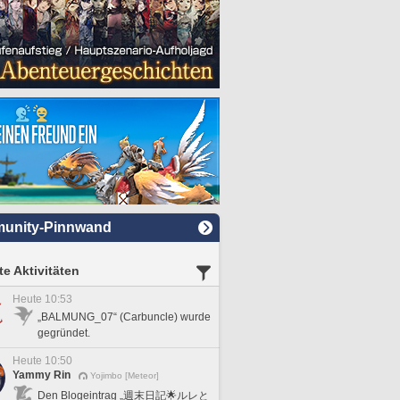
unity-Pinnwand
e Aktivitäten
Heute 10:53
„BALMUNG_07“ (Carbuncle) wurde
gegründet.
Heute 10:50
Yammy Rin
Yojimbo [Meteor]
Den Blogeintrag „週末日記🌟ルレと