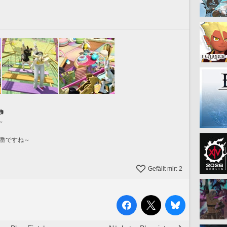

～
一番ですね～
Gefällt mir:
2