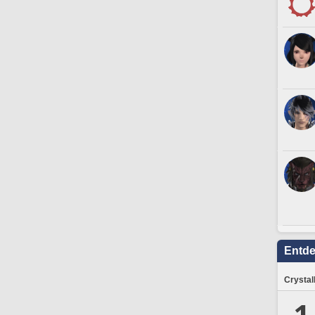
Entd
Crystal
1