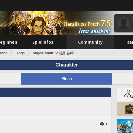
beginnen
Spielinfos
Community
Ra
Saeba
Blogs
AngelRabbit♪SS撮影会📸
Charakter
Blogs
0