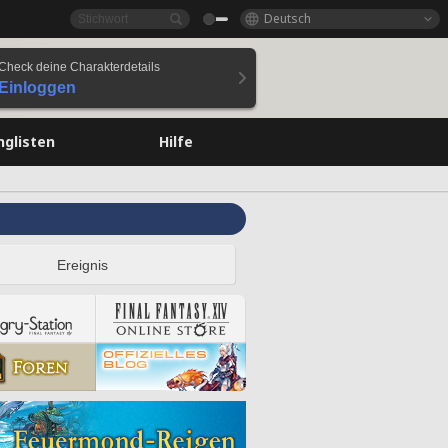
Deutsch
Check deine Charakterdetails
Einloggen
nglisten
Hilfe
Ereignis