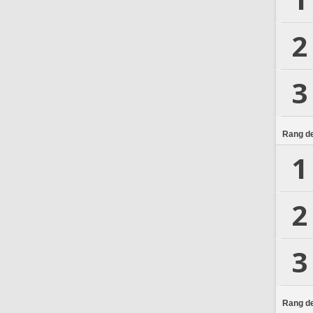
2
3
Rang de
1
2
3
Rang de