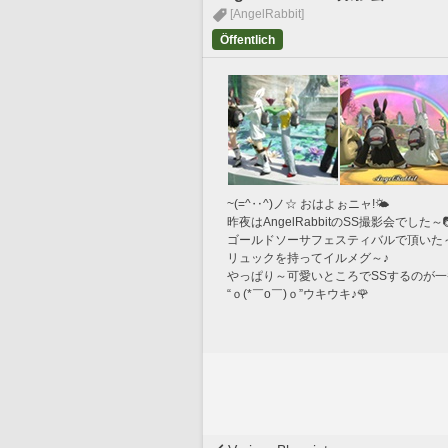
[AngelRabbit]
Öffentlich
~(=^‥^)ノ☆ おはよぉニャ!🌤
昨夜はAngelRabbitのSS撮影会でした～
ゴールドソーサフェスティバルで頂いた
リュックを持ってイルメグ～♪
やっぱり～可愛いところでSSするのが
“ｏ(*￣o￣)ｏ”ウキウキ♪🌹