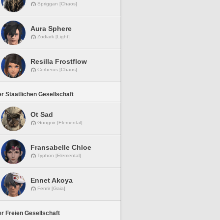
Spriggan [Chaos]
Aura Sphere
Zodiark [Light]
Resilla Frostflow
Cerberus [Chaos]
r Staatlichen Gesellschaft
Ot Sad
Gungnir [Elemental]
Fransabelle Chloe
Typhon [Elemental]
Ennet Akoya
Fenrir [Gaia]
r Freien Gesellschaft