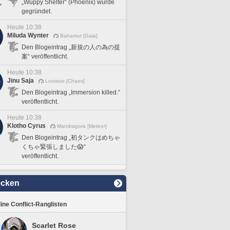
„Wuppy Shelter“ (Phoenix) wurde
gegründet.
Heute 10:38
Miluda Wynter
Bahamut [Gaia]
Den Blogeintrag „新規の人の為の提
案“ veröffentlicht.
Heute 10:38
Jinu Saja
Louisoix [Chaos]
Den Blogeintrag „Immersion killed.“
veröffentlicht.
Heute 10:38
Klotho Cyrus
Mandragora [Meteor]
Den Blogeintrag „初タンクはめちゃ
くちゃ緊張しました😱“
veröffentlicht.
ecken
line Conflict-Ranglisten
Scarlet Rose