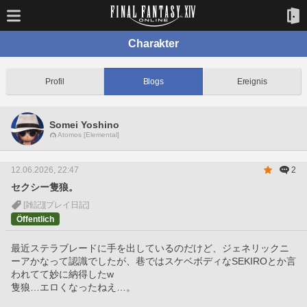
Charakter
Profil
Blogs
Ereignis
Somei Yoshino
Atomos [Elemental]
12.06.2026, 22:47
2
セクシー隻狼。
[雑記]
[プレイ日記]
Öffentlich
最近ステラブレードに手を出しているのだけど、ジェネリックニ
ーアかなって認識でしたが、巷ではスケベボディなSEKIROとか言
われてて妙に納得したw
隻狼…エロくなったねえ…。