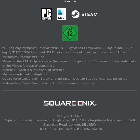
©2026 Sony Interactive Entertainment LLC."PlayStation Family Mark", "PlayStation", "PS5
logo", "PS5", "PS4 logo" and "PS4" are registered trademarks or trademarks of Sony
Interactive Entertainment Inc.
Microsoft, the XBOX Sphere mark, the Series X|S logo and XBOX Series X|S are trademarks
of the Microsoft group of companies.
Nintendo Switch is a trademark of Nintendo.
Mac is a trademark of Apple Inc.
©2026 Valve Corporation. Steam and the Steam logo are trademarks and/or registered
trademarks of Valve Corporation in the U.S. and/or other countries.
© SQUARE ENIX
Square Enix Limited, registriert in England No. 01804186 - Registrierte Niederlassung: 240
Blackfriars Road, London, SE1 8NW.
LOGO ILLUSTRATION:© YOSHITAKA AMANO