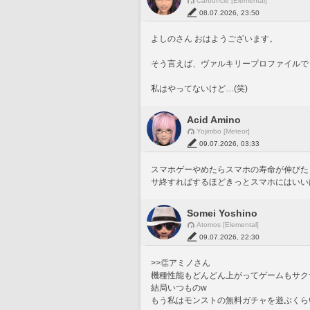
Carbuncle [Elemental]
08.07.2026, 23:50
よしのさん おはようございます。
そう言えば、ヴァルキリープロファイルで
私はやってないけど…(笑)
Acid Amino
Yojimbo [Meteor]
09.07.2026, 03:33
スマホゲーやめたらスマホの寿命が伸びた
サ終すればするほどきっとスマホにはいいは
Somei Yoshino
Atomos [Elemental]
09.07.2026, 22:30
>>👏アミノさん
機種性能もどんどん上がってゲームもサク
結局いつものw
もう私はモンストの無料ガチャを遊ぶくら