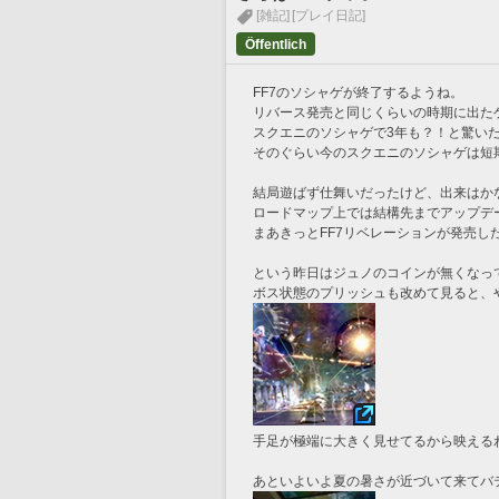
[雑記]
[プレイ日記]
Öffentlich
FF7のソシャゲが終了するようね。
リバース発売と同じくらいの時期に出た
スクエニのソシャゲで3年も？！と驚い
そのぐらい今のスクエニのソシャゲは短
結局遊ばず仕舞いだったけど、出来はか
ロードマップ上では結構先までアップデ
まあきっとFF7リベレーションが発売し
という昨日はジュノのコインが無くなっ
ボス状態のプリッシュも改めて見ると、
手足が極端に大きく見せてるから映える
あといよいよ夏の暑さが近づいて来てバ