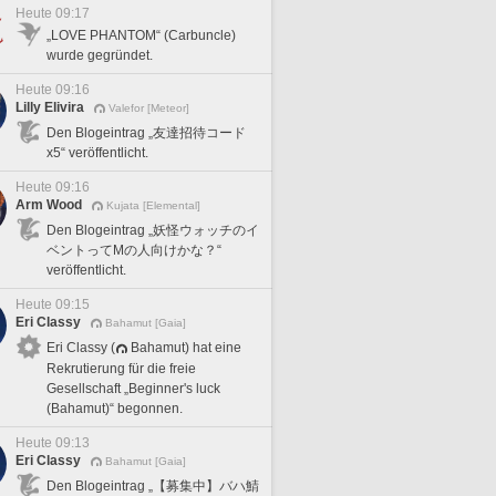
Heute 09:17
„LOVE PHANTOM“ (Carbuncle)
wurde gegründet.
Heute 09:16
Lilly Elivira
Valefor [Meteor]
Den Blogeintrag „友達招待コード
x5“ veröffentlicht.
Heute 09:16
Arm Wood
Kujata [Elemental]
Den Blogeintrag „妖怪ウォッチのイ
ベントってMの人向けかな？“
veröffentlicht.
Heute 09:15
Eri Classy
Bahamut [Gaia]
Eri Classy (
Bahamut) hat eine
Rekrutierung für die freie
Gesellschaft „Beginner's luck
(Bahamut)“ begonnen.
Heute 09:13
Eri Classy
Bahamut [Gaia]
Den Blogeintrag „【募集中】バハ鯖