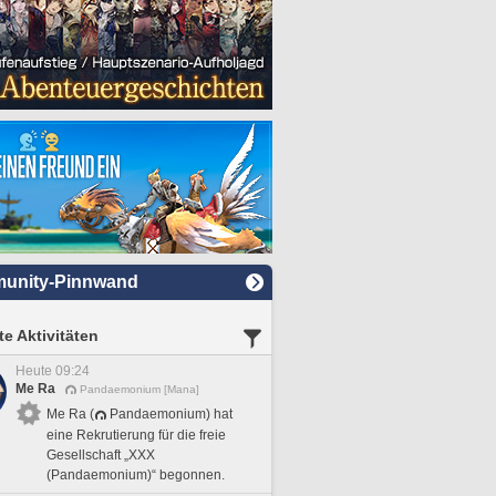
unity-Pinnwand
e Aktivitäten
Heute 09:24
Me Ra
Pandaemonium [Mana]
Me Ra (
Pandaemonium) hat
eine Rekrutierung für die freie
Gesellschaft „XXX
(Pandaemonium)“ begonnen.