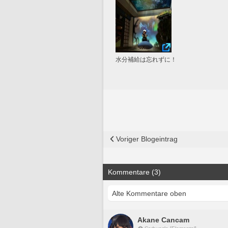
水分補給は忘れずに！
Voriger Blogeintrag
Kommentare (3)
Akane Cancam