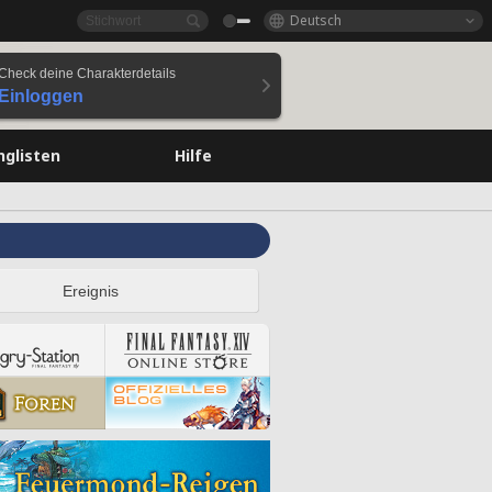
Deutsch
Check deine Charakterdetails
Einloggen
nglisten
Hilfe
Ereignis