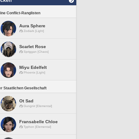
ecken
line Conflict-Ranglisten
Aura Sphere
Zodiark [Light]
Scarlet Rose
Spriggan [Chaos]
Miyu Edelfelt
Phoenix [Light]
r Staatlichen Gesellschaft
Ot Sad
Gungnir [Elemental]
Fransabelle Chloe
Typhon [Elemental]