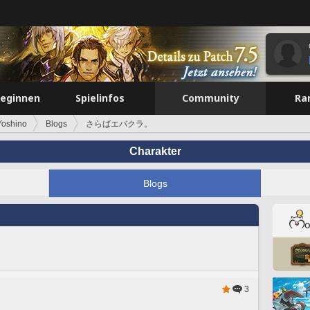
beginnen
Spielinfos
Community
Ra
Yoshino
Blogs
さらばエバクラ。
Charakter
Blogs
3