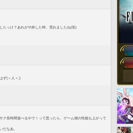
したっけ？あれがサ終した時、荒れましたね(笑)
ず(＞人＜;)
サク長時間遊べるやで！って思ったら、ゲーム側の性能も上がって
いだなあ。