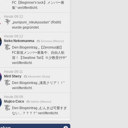
FC【Beginner's luck】メンバー募
集“ veröffentlicht.
Heute 09:12
„punipuni_nikukyuudan“ (Ridill)
wurde gegründet.
Heute 09:12
Neko Nekomanma
Zeromus [Meteor]
Den Blogeintrag „【Zeromus鯖】
FC新規メンバー募集中、自由人歓
迎！【Swallow Tail】※少数受付中“
veröffentlicht.
Heute 09:11
Miril Shery
Alexander [Gaia]
Den Blogeintrag „漆黒クリア！！“
veröffentlicht.
Heute 09:09
Majico Coco
Valefor [Meteor]
Den Blogeintrag „むんきば可愛すぎ
ない…？？？？“ veröffentlicht.