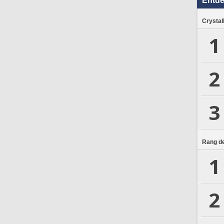
Entd
Crystal
1
2
3
Rang de
1
2