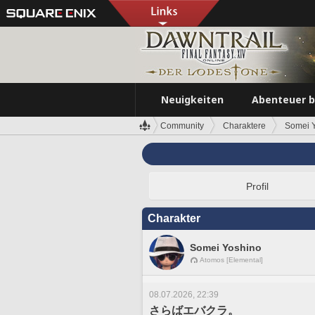
Neuigkeiten
Abenteuer 
Community
Charaktere
Somei 
Profil
Charakter
Somei Yoshino
Atomos [Elemental]
08.07.2026, 22:39
さらばエバクラ。