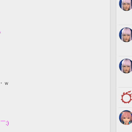
♪
・ｗ
;)