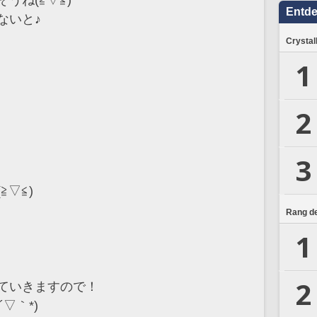
うね(≧▽≦)
Entd
ないと♪
Crystal
1
2
3
▽≦)
Rang de
1
2
ていきますので！
▽｀*)