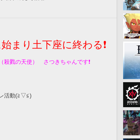
始まり土下座に終わる❗
（殺戮の天使）　さつきちゃんです❗
活動(≧▽≦)