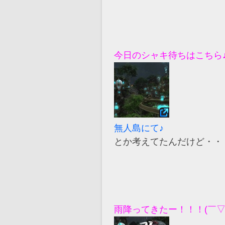
今日のシャキ待ちはこちら
無人島にて♪
とか考えてたんだけど・・
雨降ってきたー！！！(￣▽￣