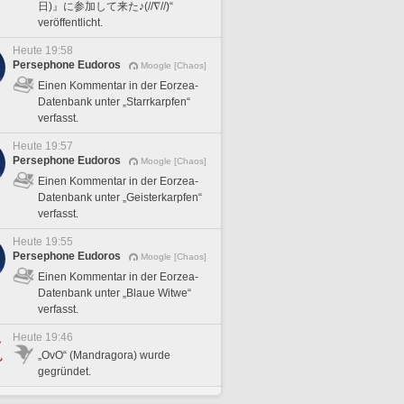
日)』に参加して来た♪(//∇//)“
veröffentlicht.
Heute 19:58
Persephone Eudoros
Moogle [Chaos]
Einen Kommentar in der Eorzea-
Datenbank unter „Starrkarpfen“
verfasst.
Heute 19:57
Persephone Eudoros
Moogle [Chaos]
Einen Kommentar in der Eorzea-
Datenbank unter „Geisterkarpfen“
verfasst.
Heute 19:55
Persephone Eudoros
Moogle [Chaos]
Einen Kommentar in der Eorzea-
Datenbank unter „Blaue Witwe“
verfasst.
Heute 19:46
„OvO“ (Mandragora) wurde
gegründet.