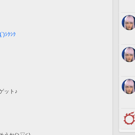
ｼｸｼｸ
ゲット♪