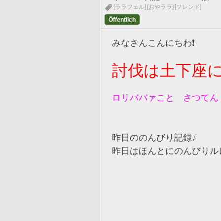
[ララフェル]
[おやララ]
[フレンド]
Öffentlich
みなさんこんにちわ❗
討伐は土下座に
ロリババァこと　さつてん
昨日ののんびり記録♪
昨日はほんとにのんびりルレ