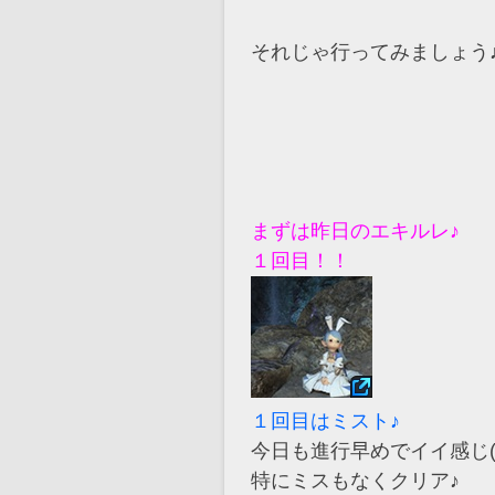
それじゃ行ってみましょう
まずは昨日のエキルレ♪
１回目！！
１回目はミスト♪
今日も進行早めでイイ感じ(≧
特にミスもなくクリア♪