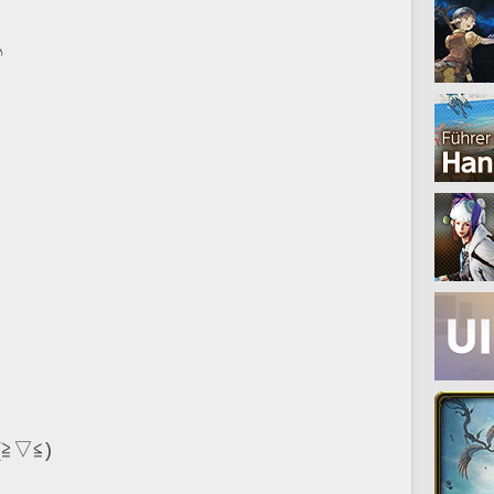
♪
▽≦)