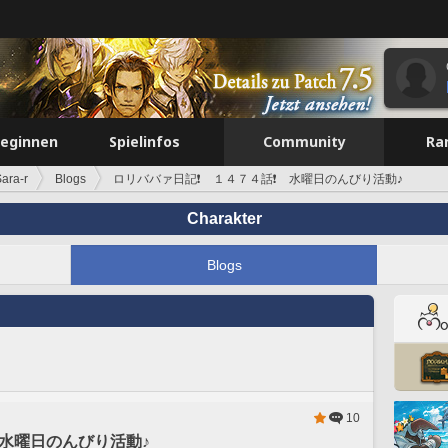
beginnen
Spielinfos
Community
Ra
Sara-r
Blogs
ロリババァ日記❗️ １４７４話❗️ 水曜日のんびり活動♪
Charakter
Blogs
10
 水曜日のんびり活動♪