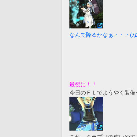
なんで降るかなぁ・・・(ﾉД`)
最後に！！
今日のＦＬでようやく装備