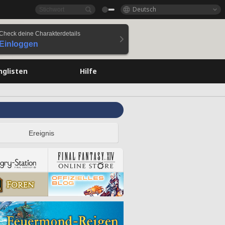
Deutsch
Check deine Charakterdetails
Einloggen
nglisten
Hilfe
Ereignis