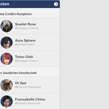
ecken
line Conflict-Ranglisten
Scarlet Rose
Spriggan [Chaos]
Aura Sphere
Zodiark [Light]
Totsu Geki
Spriggan [Chaos]
r Staatlichen Gesellschaft
Ot Sad
Gungnir [Elemental]
Fransabelle Chloe
Typhon [Elemental]