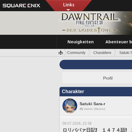
Neuigkeiten
Abenteuer 
Community
Charaktere
Satuki 
Profil
Charakter
Satuki Sara-r
Valefor [Meteor]
08.07.2026, 22:38
ロリババァ日記❗️ １４７４話❗️