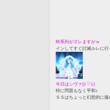
時系列がズレますがｗ
インしてすぐ討滅ルレに行
今日はシヴァ(≧▽≦)
特に問題もなく平和♪
ＳＳはちょっと幻想的に撮