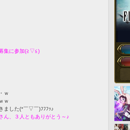
集に参加(≧▽≦)
・ｗ
ｗｗ
した(*￣▽￣)ﾌﾌﾌｯ♪
さん、３人ともありがとう～♪