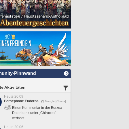
unity-Pinnwand
e Aktivitäten
Heute 20:09
Persephone Eudoros
Moogle [Chaos]
Einen Kommentar in der Eorzea-
Datenbank unter „Chirucea“
verfasst.
Heute 20:06