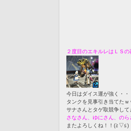
２度目のエキルレはＬＳの募
今日はダイス運が強く・・
タンクを見事引き当てたｗ
サナさんとタゲ取競争してきま
さなさん、ゆにさん、のら
またよろしくね！！(≧▽≦)