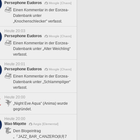
Persephone Eudoros
Moogle [Chaos]
Einen Kommentar in der Eorzea-
Datenbank unter
„Knochenschlecker“ verfasst.
Heute 20:03
Persephone Eudoros
Moogle [Chaos]
Einen Kommentar in der Eorzea-
Datenbank unter „Alter Weichling“
verfasst.
Heute 20:01
Persephone Eudoros
Moogle [Chaos]
Einen Kommentar in der Eorzea-
Datenbank unter „Schlammpilger“
verfasst.
Heute 20:00
„Night Eve Aqua“ (Anima) wurde
gegründet.
Heute 20:00
Wao Miqotte
Aegis [Elemental]
Den Blogeintrag
„『JAZZ_BAR_CANZERO(8月7