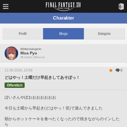
Charakter
Profil
Blogs
Ereignis
Wolkensängerin
Moa Pyo
Valefor [Meteor]
12.06.2026, 23:58
0
どはやっ！土曜だけ早起きしてあそぼっ！
Öffentlich
ぼいさんやぽおおおおおおお
今日も土曜から早起き(どはやっ！笑)で遊んできました
朝からホットケーキを食べたくなったので焼きながらのインした
ら