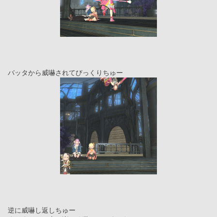
バッタから威嚇されてびっくりちゅー
逆に威嚇し返しちゅー