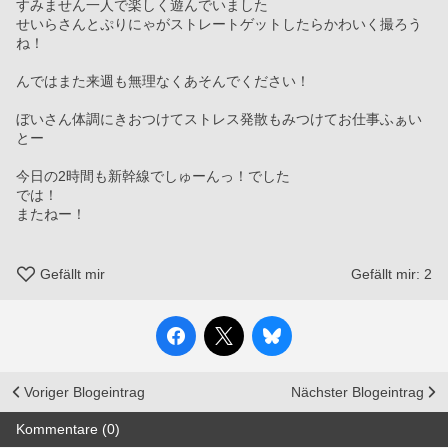
すみません一人で楽しく遊んでいました
せいらさんとぷりにゃがストレートゲットしたらかわいく撮ろう
ね！
んではまた来週も無理なくあそんでください！
ぼいさん体調にきおつけてストレス発散もみつけてお仕事ふぁい
とー
今日の2時間も新幹線でしゅーんっ！でした
では！
またねー！
Gefällt mir
Gefällt mir:
2
Voriger Blogeintrag
Nächster Blogeintrag
Kommentare (0)