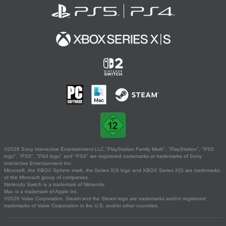
©2026 Sony Interactive Entertainment LLC."PlayStation Family Mark", "PlayStation", "PS5
logo", "PS5", "PS4 logo" and "PS4" are registered trademarks or trademarks of Sony
Interactive Entertainment Inc.
Microsoft, the XBOX Sphere mark, the Series X|S logo and XBOX Series X|S are trademarks
of the Microsoft group of companies.
Nintendo Switch is a trademark of Nintendo.
Mac is a trademark of Apple Inc.
©2026 Valve Corporation. Steam and the Steam logo are trademarks and/or registered
trademarks of Valve Corporation in the U.S. and/or other countries.