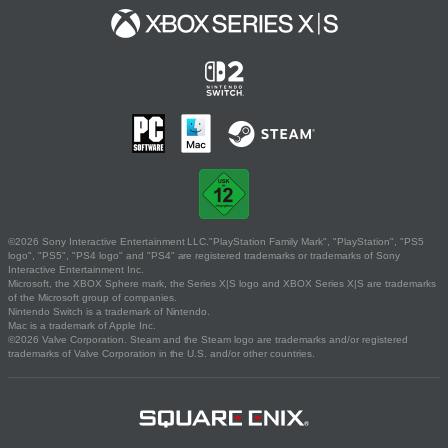
©2026 Sony Interactive Entertainment LLC."PlayStation Family Mark", "PlayStation", "PS5
logo", "PS5", "PS4 logo" and "PS4" are registered trademarks or trademarks of Sony
Interactive Entertainment Inc.
Microsoft, the XBOX Sphere mark, the Series X|S logo and XBOX Series X|S are trademarks
of the Microsoft group of companies.
Nintendo Switch is a trademark of Nintendo.
Mac is a trademark of Apple Inc.
©2026 Valve Corporation. Steam and the Steam logo are trademarks and/or registered
trademarks of Valve Corporation in the U.S. and/or other countries.