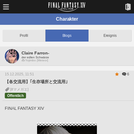
Charakter
Profil
Blogs
Ereignis
Claire Farron-
der edlen Schwärze
Yojimbo [Meteor]
15.12.2025, 11:51
6
【各交流用】｢生存場所と交流用｣
[#マメガエ]
Öffentlich
FIN
A
L FANT
A
SY XIV