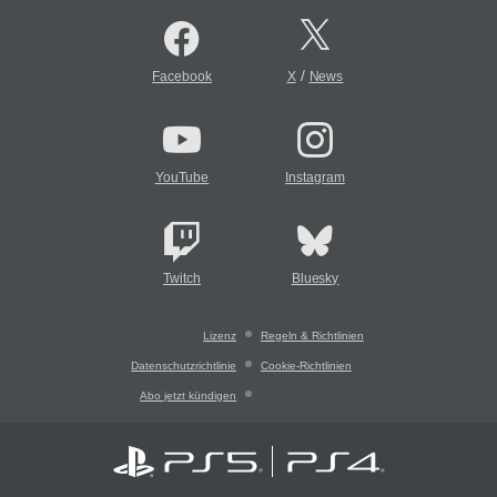
/
Facebook
X
News
YouTube
Instagram
Twitch
Bluesky
Lizenz
Regeln & Richtlinien
Datenschutzrichtlinie
Cookie-Richtlinien
Abo jetzt kündigen