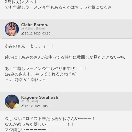
X見ねぇ(＞人＜;)
でも年越しラーメン今年もあるんかはちょっと気になるw
Claire Farron-
Yojimbo [Meteor]
15.12.2025, 03:10
あみのさん　よっすぅー！
確かに！あみのさんがx使ってる時年に数回しか見たことないやw
あ！年越しラーメン今年もやりますぜ！！！
(あみのさんも、やってくれるよね？w)
.+:｡ ヾ(◎´∀｀◎)ﾉ ｡:+.
Kagome Sorahoshi
Ifrit [Gaia]
15.12.2025, 10:20
久しぶりにロドスト来たらあかねさんやーーー！
なんかめっちゃ嬉しいーーーーー！！
マジ嬉しいーーーーー！