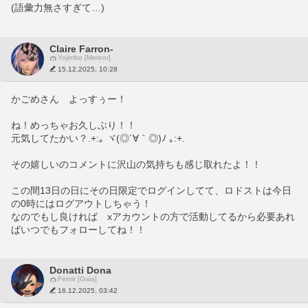
(語彙力無さすぎて…)
Claire Farron-
Yojimbo [Meteor]
15.12.2025, 10:28
かごめさん　よっすぅー！
ね！めっちゃお久しぶり！！
元気してたかい？.+:｡ ヾ(◎´∀｀◎)ﾉ ｡:+.
その嬉しいのコメントに沢山の気持ちも感じ取れたよ！！
この間13日の日にその日限定でログインしてて、ロドストは今日
の0時にはログアウトしちゃう！
なのでもし良ければ　xアカウントの方で活動してるから必要あれ
ばいつでもフォローしてね！！
Donatti Dona
Fenrir [Gaia]
16.12.2025, 03:42