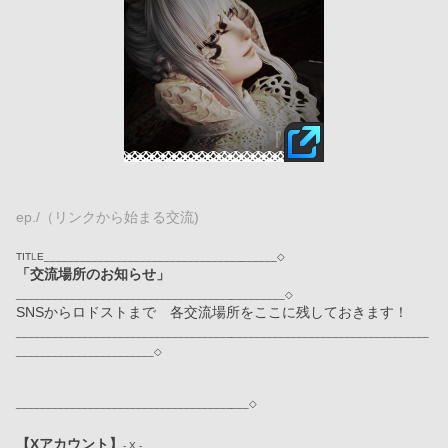
ep./（リンクから始まる交流)
TIT
L
E_______________________________________◇
「交流場所のお知らせ」
_____________________________________________◇
SNSからロドストまで　各交流場所をここに残しておきます！
_____________________________________________________________________
_______________________◇
_______________________________________◇
【Xアカウント】
- X -