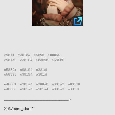
e981■　e38184　ea898　e■■■b6
e981a0　e38184　e8a898　e686b6
■5839■　■98194　■381af
e58395　e98194　e381af
e4b88■　e381a4　e3■■a0　e381a3　e■819■
e4b880　e381a4　e381a4　e381a3　e3819f
__________________________________________◇
X:@Akane_chanF