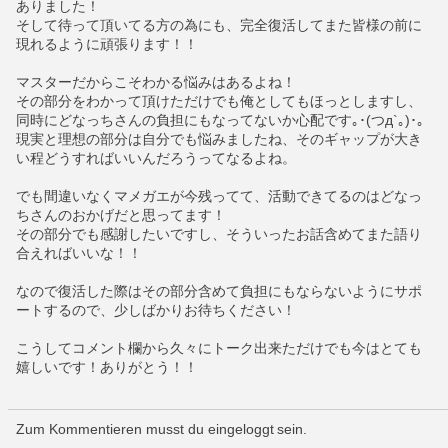
ありました！
そして待って頂いてる方の為にも、完全復活してまた皆様の前に
現れるように頑張ります！！
マスターだからこそわかる悩みはあるよね！
その部分をわかって頂けただけでも俺としてもほっとしますし、
同時にどなっちさんの負担にもなってないか心配です｡･(つд`｡)･｡
現実と理想の部分は自分でも悩みましたね、そのギャップが大き
い程どうすればいいんだろうってなるよね。
でも間違いなくマメガエが今残ってて、活動できてるのはどなっ
ちさんのおかげだと思ってます！
その部分でも感謝したいですし、そういったお話含めてまた語り
合えればいいな！！
なので復活した際はその部分含めて負担にもならないようにサポ
ートするので、少しばかりお待ちください！
こうしてコメント欄から久々にトーク出来ただけでも今はとても
嬉しいです！ありがとう！！
Zum Kommentieren musst du eingeloggt sein.