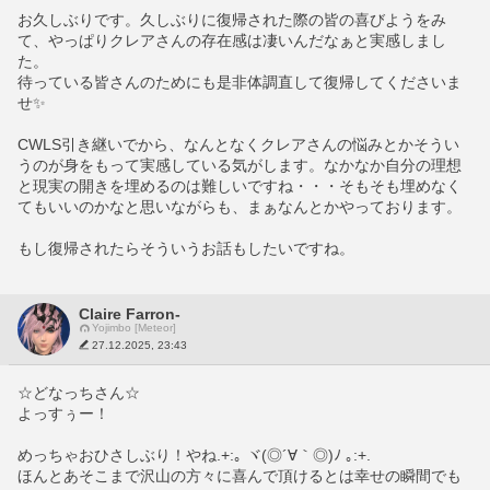
お久しぶりです。久しぶりに復帰された際の皆の喜びようをみ
て、やっぱりクレアさんの存在感は凄いんだなぁと実感しまし
た。
待っている皆さんのためにも是非体調直して復帰してくださいま
せ✨
CWLS引き継いでから、なんとなくクレアさんの悩みとかそうい
うのが身をもって実感している気がします。なかなか自分の理想
と現実の開きを埋めるのは難しいですね・・・そもそも埋めなく
てもいいのかなと思いながらも、まぁなんとかやっております。
もし復帰されたらそういうお話もしたいですね。
Claire Farron-
Yojimbo [Meteor]
27.12.2025, 23:43
☆どなっちさん☆
よっすぅー！
めっちゃおひさしぶり！やね.+:｡ ヾ(◎´∀｀◎)ﾉ ｡:+.
ほんとあそこまで沢山の方々に喜んで頂けるとは幸せの瞬間でも