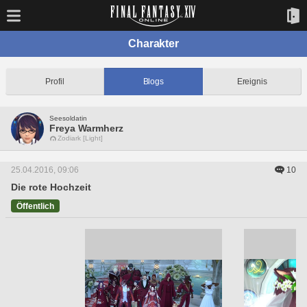
Charakter
Profil
Blogs
Ereignis
Seesoldatin
Freya Warmherz
Zodiark [Light]
25.04.2016, 09:06
10
Die rote Hochzeit
Öffentlich