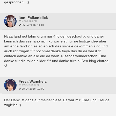
gesprochen.  ;)
Itani Falkenblick
Shiva [Light]
25.04.2016, 14:01
Nyaa fand got lahm drum nur 4 folgen geschaut x: und daher 
kenn ich das szenario nich xp war erst nur ne lustige idee aber 
am ende fand ich es so episch das soviele gekommen sind und 
auch rot trugen *^* nochmal danke freya das du da warst :3 
einfach danke an alle die da warn <3 fands wunderschön! Und 
danke für die tollen bilder *^* und danke fürn süßen blog eintrag 
:3
Freya Warmherz
Zodiark [Light]
25.04.2016, 19:09
Der Dank ist ganz auf meiner Seite. Es war mir Ehre und Freude 
zugleich :)