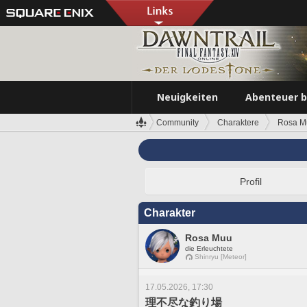
Neuigkeiten
Abenteuer 
Community
Charaktere
Rosa M
Profil
Charakter
Rosa Muu
die Erleuchtete
Shinryu [Meteor]
17.05.2026, 17:30
理不尽な釣り場