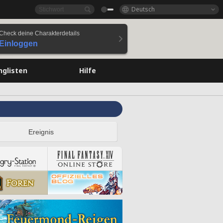
Deutsch
Check deine Charakterdetails
Einloggen
nglisten
Hilfe
Ereignis