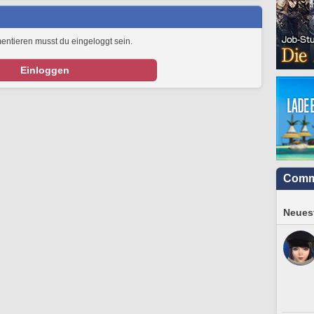
tieren musst du eingeloggt sein.
Einloggen
Comm
Neuest