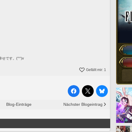
です。(^^)v
Gefällt mir:
1
Blog-Einträge
Nächster Blogeintrag