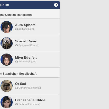
ecken
line Conflict-Ranglisten
Aura Sphere
Zodiark [Light]
Scarlet Rose
Spriggan [Chaos]
Miyu Edelfelt
Phoenix [Light]
r Staatlichen Gesellschaft
Ot Sad
Gungnir [Elemental]
Fransabelle Chloe
Typhon [Elemental]