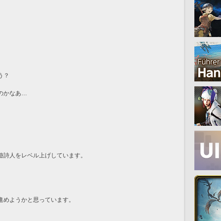
う？
。
のかなあ…
）
遊詩人をレベル上げしています。
。
進めようかと思っています。