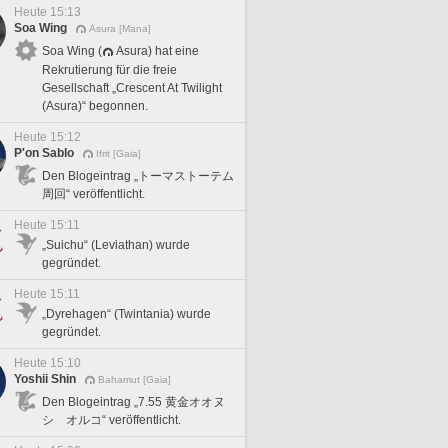
Heute 15:13
Soa Wing
Asura [Mana]
Soa Wing (
Asura) hat eine
Rekrutierung für die freie
Gesellschaft „Crescent At Twilight
(Asura)“ begonnen.
Heute 15:12
P'on Sablo
Ifrit [Gaia]
Den Blogeintrag „トーマストーテム
周回“ veröffentlicht.
Heute 15:11
„Suichu“ (Leviathan) wurde
gegründet.
Heute 15:11
„Dyrehagen“ (Twintania) wurde
gegründet.
Heute 15:10
Yoshii Shin
Bahamut [Gaia]
Den Blogeintrag „7.55 黄金オオヌ
シ オルコ“ veröffentlicht.