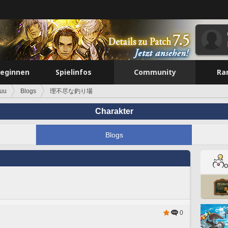
beginnen
Spielinfos
Community
Ra
uu
Blogs
理不尽な釣り場
Charakter
Blogs
0