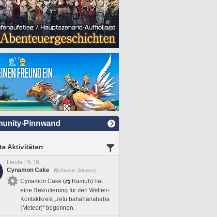
unity-Pinnwand
e Aktivitäten
Heute 15:16
Cynamon Cake
Ramuh [Meteor]
Cynamon Cake (
Ramuh) hat
eine Rekrutierung für den Welten-
Kontaktkreis „zetu bahahanahaha
(Meteor)“ begonnen.