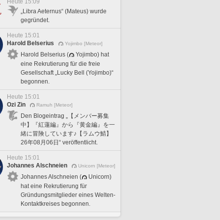
Heute 15:09
„Libra Aeternus“ (Mateus) wurde
gegründet.
Heute 15:01
Harold Belserius
Yojimbo [Meteor]
Harold Belserius (
Yojimbo) hat
eine Rekrutierung für die freie
Gesellschaft „Lucky Bell (Yojimbo)“
begonnen.
Heute 15:01
Ozi Zin
Ramuh [Meteor]
Den Blogeintrag „【メンバー募集
中】『紅蓮編』から『黄金編』を一
緒に冒険しています♪【ラムウ鯖】
26年08月06日“ veröffentlicht.
Heute 15:01
Johannes Alschneien
Unicorn [Meteor]
Johannes Alschneien (
Unicorn)
hat eine Rekrutierung für
Gründungsmitglieder eines Welten-
Kontaktkreises begonnen.