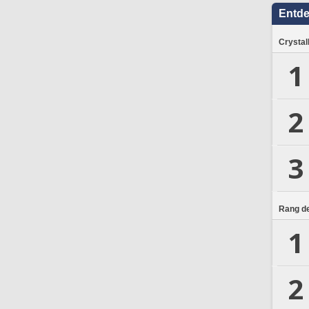
Entd
Crystal
1
2
3
Rang de
1
2