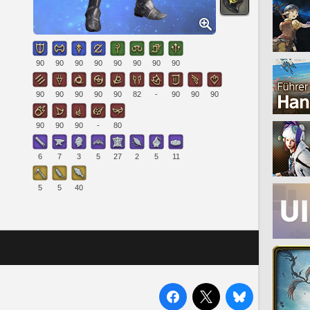
90
90
90
90
90
90
90
90
90
90
90
90
90
82
-
90
90
90
90
90
90
-
80
6
7
3
5
27
2
5
11
5
5
40