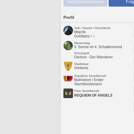
Gesichtsaccessoire
Folg
Profil
Volk / Stamm / Geschlecht
Miqo'te
Goldtatze / ♂
Namenstag
5. Sonne im 4. Schattenmond
Schutzgott
Oschon - Der Wanderer
Stadtstaat
Gridania
Staatliche Gesellschaft
Mahlstrom / Erster
Sturmbootsmann
Freie Gesellschaft
REQUIEM OF ANGELS