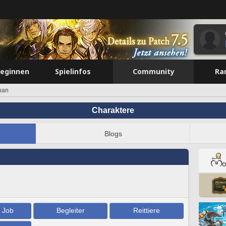
beginnen
Spielinfos
Community
Ra
han
Charaktere
Blogs
/ Job
Begleiter
Reittiere