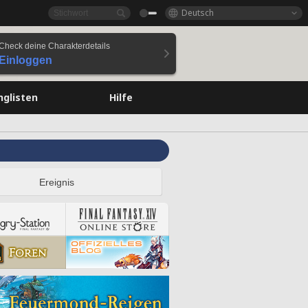
Deutsch
Check deine Charakterdetails
Einloggen
nglisten
Hilfe
Ereignis