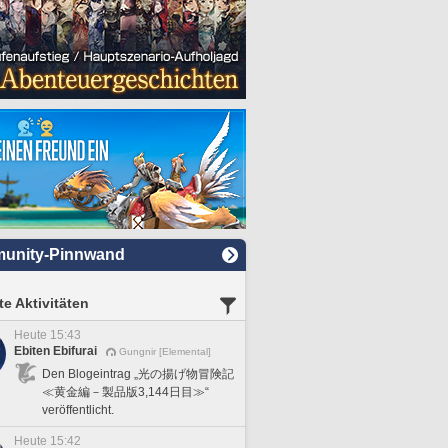
unity-Pinnwand
e Aktivitäten
Heute 15:43
Ebiten Ebifurai
Gungnir [Elemental]
Den Blogeintrag „光の揚げ物冒険記
≪黄金編－製品版3,144日目≫“
veröffentlicht.
Heute 15:42