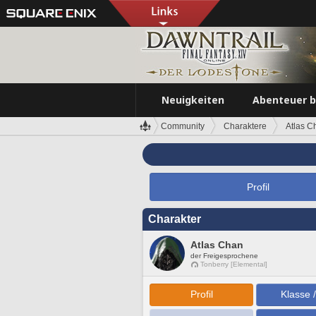
Neuigkeiten
Abenteuer 
Community
Charaktere
Atlas C
Profil
Charakter
Atlas Chan
der Freigesprochene
Tonberry [Elemental]
Profil
Klasse 