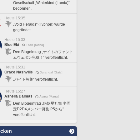
Gesellschaft „Winterkind (Lamia)“
begonnen.
Heute 15:35
„Void Heralds“ (Typhon) wurde
gegründet.
Heute 15:33
Blue Ebi
Titan [Mana]
Den Blogeintrag „ナイトのファント
ムウェポン完成！“ veröffentlicht.
Heute 15:31
Grace Nashville
Durandal [Gaia]
„バイト募集“ veröffentlicht.
Heute 15:27
Ashelia Dalmas
Asura [Mana]
Den Blogeintrag „絶妖星乱舞 半固
定D2D4メンバー募集 P5から“
veröffentlicht.
ecken