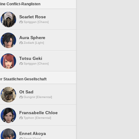
line Conflict-Ranglisten
Scarlet Rose
Spriggan [Chaos]
Aura Sphere
Zodiark [Light]
Totsu Geki
Spriggan [Chaos]
r Staatlichen Gesellschaft
Ot Sad
Gungnir [Elemental]
Fransabelle Chloe
Typhon [Elemental]
Ennet Akoya
Fenrir [Gaia]