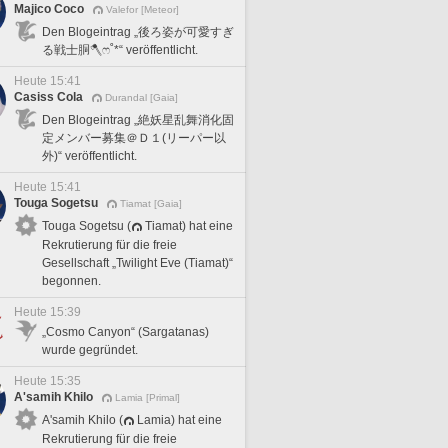
Majico Coco
Valefor [Meteor]
Den Blogeintrag „後ろ姿が可愛すぎ
る戦士胴🪓ෆ˚*“ veröffentlicht.
Heute 15:41
Casiss Cola
Durandal [Gaia]
Den Blogeintrag „絶妖星乱舞消化固
定メンバー募集＠Ｄ１(リーパー以
外)“ veröffentlicht.
Heute 15:41
Touga Sogetsu
Tiamat [Gaia]
Touga Sogetsu (
Tiamat) hat eine
Rekrutierung für die freie
Gesellschaft „Twilight Eve (Tiamat)“
begonnen.
Heute 15:39
„Cosmo Canyon“ (Sargatanas)
wurde gegründet.
Heute 15:35
A'samih Khilo
Lamia [Primal]
A'samih Khilo (
Lamia) hat eine
Rekrutierung für die freie