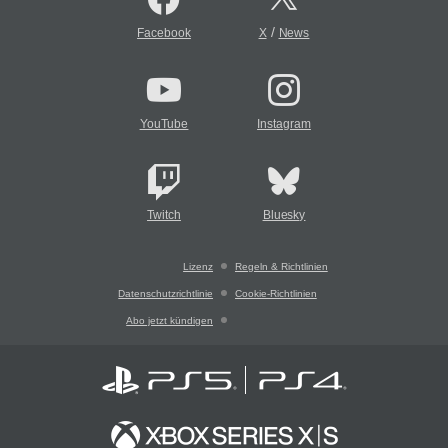
/
Facebook
X
News
YouTube
Instagram
Twitch
Bluesky
Lizenz
Regeln & Richtlinien
Datenschutzrichtlinie
Cookie-Richtlinien
Abo jetzt kündigen