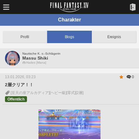
Charakter
Profil
Blogs
Ereignis
Nautische K. o.-Schlägerin
Massu Shiki
Hades [Mana]
13.01.2026, 03:23
0
2層クリア！！
[至天の座アルカディア]
[ヘビー級]
[零式]
[2層]
Öffentlich