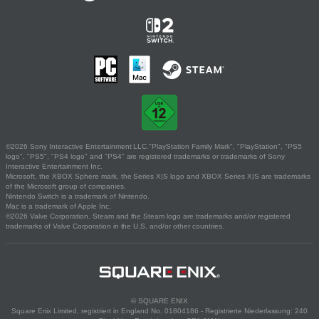
©2026 Sony Interactive Entertainment LLC."PlayStation Family Mark", "PlayStation", "PS5
logo", "PS5", "PS4 logo" and "PS4" are registered trademarks or trademarks of Sony
Interactive Entertainment Inc.
Microsoft, the XBOX Sphere mark, the Series X|S logo and XBOX Series X|S are trademarks
of the Microsoft group of companies.
Nintendo Switch is a trademark of Nintendo.
Mac is a trademark of Apple Inc.
©2026 Valve Corporation. Steam and the Steam logo are trademarks and/or registered
trademarks of Valve Corporation in the U.S. and/or other countries.
© SQUARE ENIX
Square Enix Limited, registriert in England No. 01804186 - Registrierte Niederlassung: 240