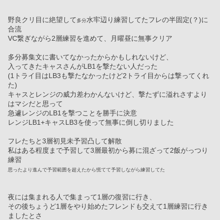
野良クリ目に絶望して
水牢辺り練習してたフレの半固定(？)に
多分
合流
VC繋ぎながら2層練習を進めて、月曜昼に無事クリア
多分募集文に書いてなかったからかもしれないけど、
入ってきたキャスさんがLB1を撃たない人だった
(1トライ目はLB3も撃たなかったけど2トライ目からは撃ってくれ
た)
キャスとレンジの威力差わかんないけど、撃たずに溢れさすより
はマシだと思って
急遽レンジのLB1を撃つことを勝手に決意
レンジLB1+キャスLB3を使って無事に倒し切りました
フレたちと3層初見未予習凸して解散
私はある程度まで予習して3層最初から募に混ざって2飯がっつり
練習
思ったより進んで予習範囲を超えたから慌てて予習しながら練習してた
夜には集まれる人で集まって1層の復習に行き、
その後ちょうど1層をやり始めたフレンドも交えて1層練習に行き
ましたとさ