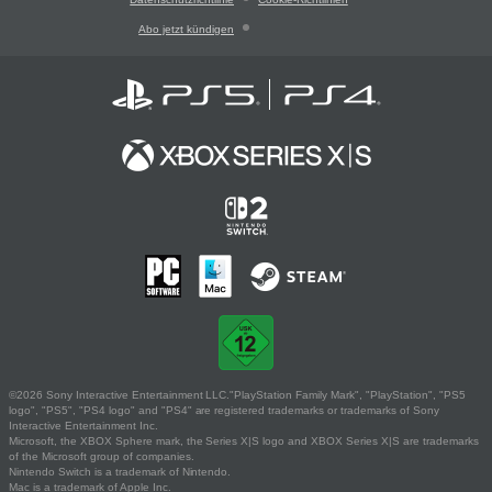
Abo jetzt kündigen
©2026 Sony Interactive Entertainment LLC."PlayStation Family Mark", "PlayStation", "PS5
logo", "PS5", "PS4 logo" and "PS4" are registered trademarks or trademarks of Sony
Interactive Entertainment Inc.
Microsoft, the XBOX Sphere mark, the Series X|S logo and XBOX Series X|S are trademarks
of the Microsoft group of companies.
Nintendo Switch is a trademark of Nintendo.
Mac is a trademark of Apple Inc.