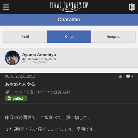
Charakter
Profil
Blogs
Ereignis
Ayame Amemiya
die Marionettenspielerin
Yojimbo [Meteor]
06.10.2025, 19:53
4
あやめとあやる
[アウラは可愛い]
[ヴィエラは美人枠]
Öffentlich
昨日11時間寝て、ご飯食べて、買い物して、
また5時間くらい寝て……そして今、早朝です。