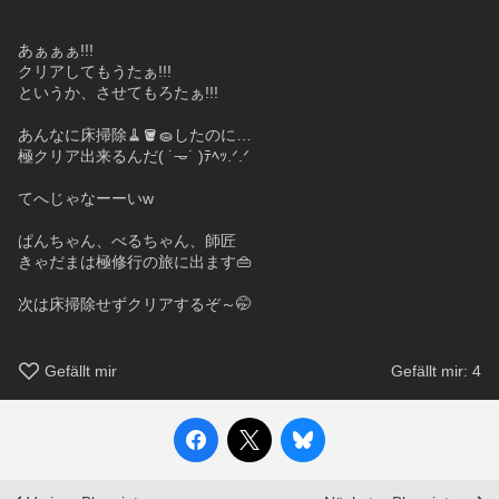
あぁぁぁ!!!
クリアしてもうたぁ!!!
というか、させてもろたぁ!!!
あんなに床掃除🧹🪣🧽したのに…
極クリア出来るんだ( ˙𐃷˙ )ﾃﾍｯ.ᐟ.ᐟ
てへじゃなーーいw
ぱんちゃん、べるちゃん、師匠
きゃだまは極修行の旅に出ます👜
次は床掃除せずクリアするぞ～🤭
Gefällt mir
Gefällt mir:
4