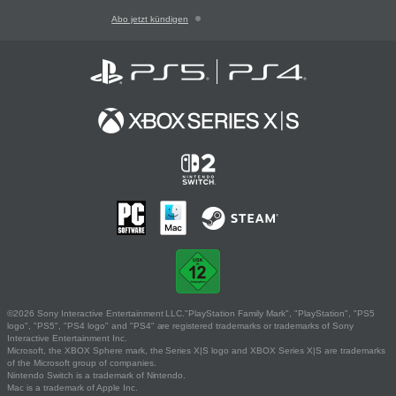
Abo jetzt kündigen
©2026 Sony Interactive Entertainment LLC."PlayStation Family Mark", "PlayStation", "PS5
logo", "PS5", "PS4 logo" and "PS4" are registered trademarks or trademarks of Sony
Interactive Entertainment Inc.
Microsoft, the XBOX Sphere mark, the Series X|S logo and XBOX Series X|S are trademarks
of the Microsoft group of companies.
Nintendo Switch is a trademark of Nintendo.
Mac is a trademark of Apple Inc.