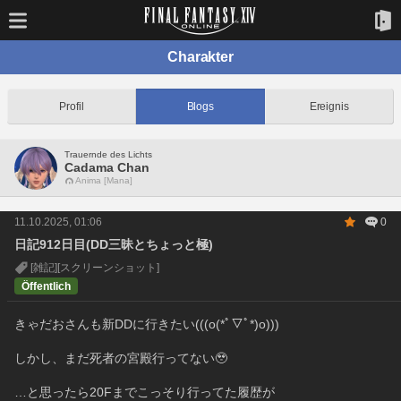
Charakter
Profil
Blogs
Ereignis
Trauernde des Lichts
Cadama Chan
Anima [Mana]
11.10.2025, 01:06
0
日記912日目(DD三昧とちょっと極)
[雑記]
[スクリーンショット]
Öffentlich
きゃだおさんも新DDに行きたい(((o(*ﾟ▽ﾟ*)o)))
しかし、まだ死者の宮殿行ってない🥹‎
…と思ったら20Fまでこっそり行ってた履歴が