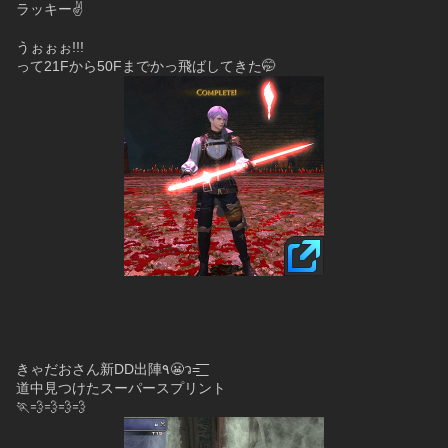
ラッキー✌
うぉぉぉ!!!
って21Fから50Fまでかっ飛ばしてきた🤭
きゃだおさん新DD出陣٩😬ว=͟͟͞͞
道中見つけたスーパースプリント
🏃💨💨💨💨