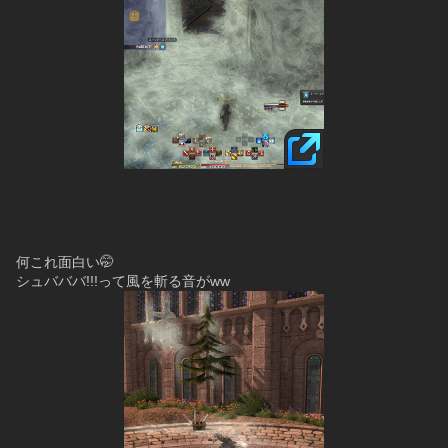
何これ面白い🤭
シュバババ!!!って風を斬る音がww