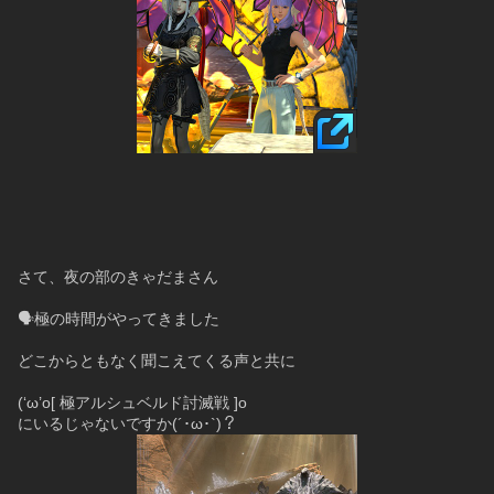
さて、夜の部のきゃだまさん
🗣︎極の時間がやってきました
どこからともなく聞こえてくる声と共に
(‘ω’o[ 極アルシュベルド討滅戦 ]o
にいるじゃないですか(´･ω･`)？