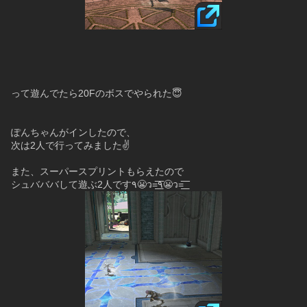
って遊んでたら20Fのボスでやられた😇
ぽんちゃんがインしたので、
次は2人で行ってみました✌
また、スーパースプリントもらえたので
シュバババして遊ぶ2人です٩😬ว=͟͟͞͞٩😬ว=͟͟͞͞