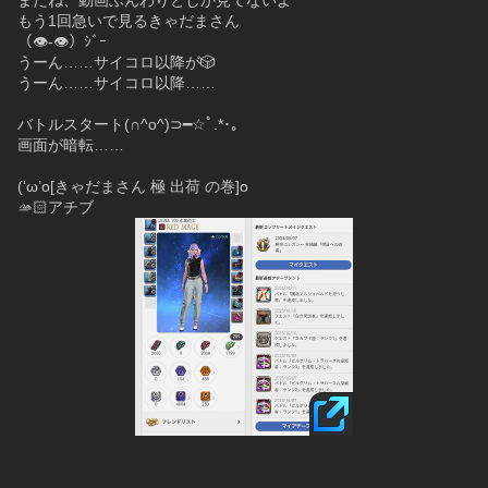
まだね、動画ふんわりとしか見てないよ
もう1回急いで見るきゃだまさん
（👁-👁）ｼﾞｰ
うーん……サイコロ以降が🎲
うーん……サイコロ以降……
バトルスタート(∩^o^)⊃━☆ﾟ.*･｡
画面が暗転……
(‘ω’o[きゃだまさん 極 出荷 の巻]o
🫴🏻アチブ