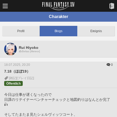
Charakter
Profil
Blogs
Ereignis
Rui Hiyoko
Belias [Meteor]
18.07.2025, 20:20
0
7.18（ほぼ19）
[雑記]
[プレイ日記]
Öffentlich
今日は仕事が遅くなったので
日課のリテイナーベンチャーチェックと地図釣りはなんとか完了
🎣
そしてたまたま見たシェルヴィッツコート、