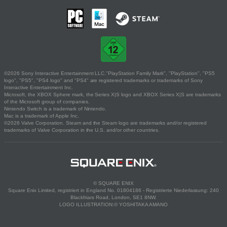
©2026 Sony Interactive Entertainment LLC."PlayStation Family Mark", "PlayStation", "PS5
logo", "PS5", "PS4 logo" and "PS4" are registered trademarks or trademarks of Sony
Interactive Entertainment Inc.
Microsoft, the XBOX Sphere mark, the Series X|S logo and XBOX Series X|S are trademarks
of the Microsoft group of companies.
Nintendo Switch is a trademark of Nintendo.
Mac is a trademark of Apple Inc.
©2026 Valve Corporation. Steam and the Steam logo are trademarks and/or registered
trademarks of Valve Corporation in the U.S. and/or other countries.
© SQUARE ENIX
Square Enix Limited, registriert in England No. 01804186 - Registrierte Niederlassung: 240
Blackfriars Road, London, SE1 8NW.
LOGO ILLUSTRATION:© YOSHITAKA AMANO