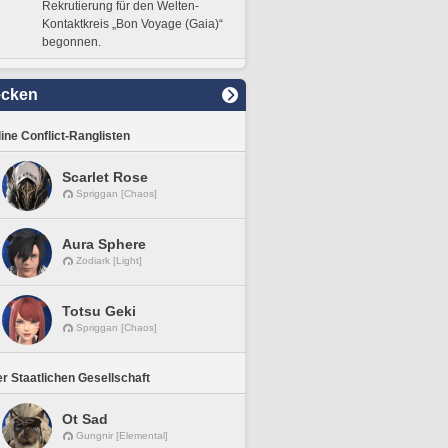
Rekrutierung für den Welten-
Kontaktkreis „Bon Voyage (Gaia)“
begonnen.
ecken
line Conflict-Ranglisten
Scarlet Rose
Spriggan [Chaos]
Aura Sphere
Zodiark [Light]
Totsu Geki
Spriggan [Chaos]
r Staatlichen Gesellschaft
Ot Sad
Gungnir [Elemental]