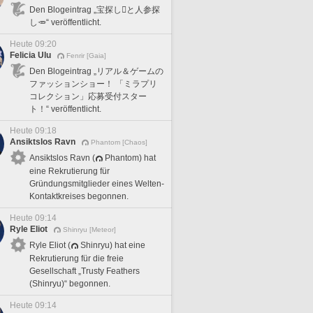
Den Blogeintrag „宝探し🪎と人参探
し🥕“ veröffentlicht.
Heute 09:20
Felicia Ulu
Fenrir [Gaia]
Den Blogeintrag „リアル＆ゲームの
ファッションショー！ 「ミラプリ
コレクション」応募受付スター
ト！“ veröffentlicht.
Heute 09:18
Ansiktslos Ravn
Phantom [Chaos]
Ansiktslos Ravn (
Phantom) hat
eine Rekrutierung für
Gründungsmitglieder eines Welten-
Kontaktkreises begonnen.
Heute 09:14
Ryle Eliot
Shinryu [Meteor]
Ryle Eliot (
Shinryu) hat eine
Rekrutierung für die freie
Gesellschaft „Trusty Feathers
(Shinryu)“ begonnen.
Heute 09:14