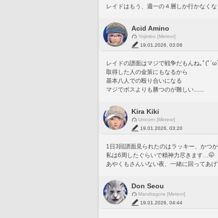
レイドはもう、週一の４層しか行かなくな
Acid Amino
Yojimbo [Meteor]
19.01.2026, 03:06
レイドの譜面はマジで戦争だもんね｡ﾟ(ﾟ´ω`ﾟ
取得した人の金策にもなるから
基本八人での殴り合いになる
マジでボスよりも勝つのが難しい.......
Kira Kiki
Unicorn [Meteor]
19.01.2026, 03:20
1日3回譜面見られたのはラッキー、かつか
私は6周したぐらいで精神力尽きます…🤭
あやくもさんいない夜、一緒に回ってあげ
Don Seou
Mandragora [Meteor]
19.01.2026, 04:44