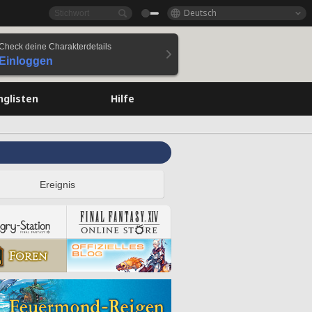
Deutsch
Check deine Charakterdetails
Einloggen
nglisten
Hilfe
Ereignis