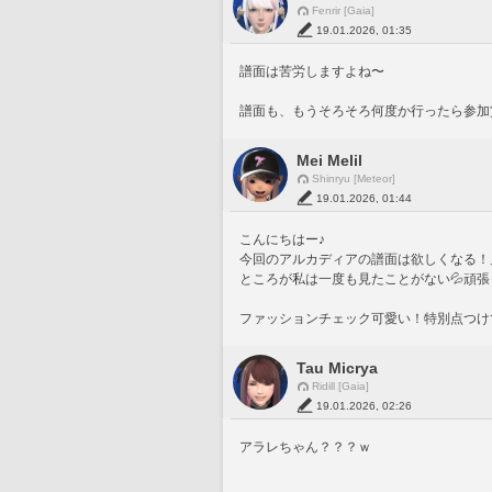
Fenrir [Gaia]
19.01.2026, 01:35
譜面は苦労しますよね〜
譜面も、もうそろそろ何度か行ったら参加
Mei Melil
Shinryu [Meteor]
19.01.2026, 01:44
こんにちはー♪
今回のアルカディアの譜面は欲しくなる！
ところが私は一度も見たことがない💦頑張
ファッションチェック可愛い！特別点つけて
Tau Micrya
Ridill [Gaia]
19.01.2026, 02:26
アラレちゃん？？？ｗ