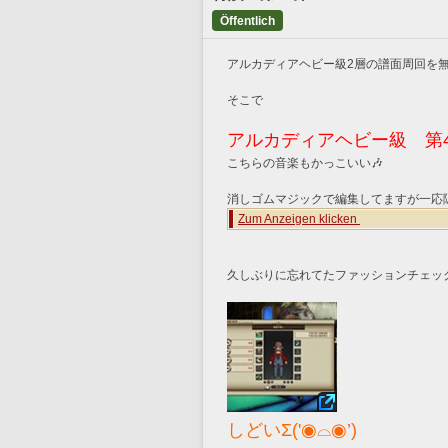
Öffentlich
アルカディアヘビー級2層の譜面周回を
そこで
アルカディアヘビー級　第
こちらの音楽もかっこいい🎶
消しゴムマジックで編集してますが一応
Zum Anzeigen klicken 
久しぶりに忘れてたファッションチェッ
しどいΣ('◉⌓◉’)