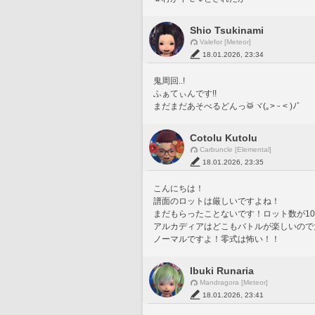
Shio Tsukinami
Valefor [Meteor]
18.01.2026, 23:34
鬼周回..!
ふぁてぃんです!!
まだまだあそべるどんっ🥁ヾ(｡˃ ᵕ ˂ )ﾉﾞ
Cotolu Kutolu
Carbuncle [Elemental]
18.01.2026, 23:35
こんにちは！
譜面のロットは厳しいですよね！
まだもらったことないです！ロット数が1
アルカディアはどこもバトルが楽しいので
ノーマルですよ！零式は怖い！！
Ibuki Runaria
Mandragora [Meteor]
18.01.2026, 23:41