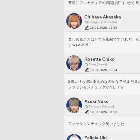
普通にアルカディアの戦闘は面白いから周
Chihaya Akasaka
Gungnir [Elemental]
18.01.2026, 23:55
楽しめることはとても素敵ですけれど、そ
すｗ)☺️🎉🎁
Rosetta Chiko
Titan [Mana]
19.01.2026, 00:24
2層よりも排出率高めなのかな？私まだ見
ファッションチェックが辛口！w
Azuki Nuko
Zeromus [Meteor]
19.01.2026, 01:33
ファッションチェック笑いました
Felicia Ulu