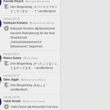
Parette Peach
Kujata [Elemental]
Den Blogeintrag „スペースリフキン
どこでっすか・・？“ veröffentlicht.
Heute 09:10
Nabeyan Konann
Masamune [Mana]
Nabeyan Konann (
Masamune)
hat eine Rekrutierung für die freie
Gesellschaft
„Haisudaiskiatumare14
(Masamune)“ begonnen.
Heute 09:07
Natsu Sunny
Ifrit [Gaia]
Den Blogeintrag „やったことないこ
とをやってます。“ veröffentlicht.
Heute 09:07
Glee Jiggle
Masamune [Mana]
Den Blogeintrag „出ねぇよ“
veröffentlicht.
Heute 09:00
Yukki Orand
Alexander [Gaia]
Yukki Orand (
Alexander) hat eine