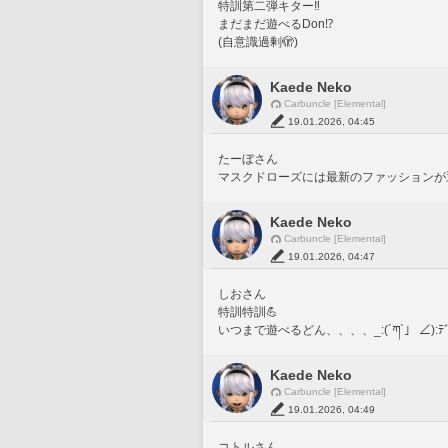
特訓第二弾キター‼️
まだまだ遊べるDon⁉️
(自意識過剰🫣)
Kaede Neko
Carbuncle [Elemental]
19.01.2026, 04:45
たーぼさん
マスクドローズには最新のファッションが通じないよ
Kaede Neko
Carbuncle [Elemental]
19.01.2026, 04:47
しおさん
特訓特訓💪
いつまで遊べるどん、、、、_:(´ཀ`」 ∠):ﾃﾞﾃﾞ
Kaede Neko
Carbuncle [Elemental]
19.01.2026, 04:49
コトルさん