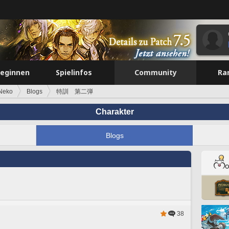
beginnen
Spielinfos
Community
Ra
Neko
Blogs
特訓 第二弾
Charakter
Blogs
38