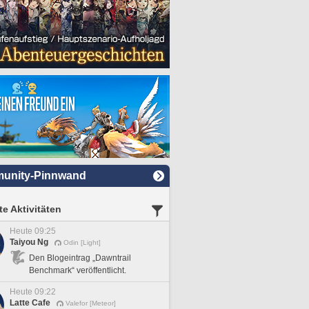
unity-Pinnwand
e Aktivitäten
Heute 09:25
Taiyou Ng
Odin [Light]
Den Blogeintrag „Dawntrail
Benchmark“ veröffentlicht.
Heute 09:22
Latte Cafe
Valefor [Meteor]