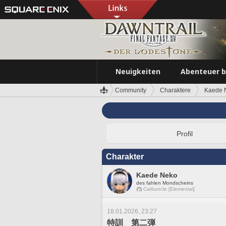
Neuigkeiten
Abenteuer 
Community
Charaktere
Kaede 
Profil
Charakter
Kaede Neko
des fahlen Mondscheins
Carbuncle [Elemental]
18.01.2026, 23:27
特訓 第二弾