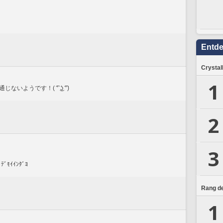
Entd
Crystal
1
うです！( ͡° ͜ʖ ͡°)
2
3
ﾓｲｲﾝﾀﾞﾖ
Rang de
1