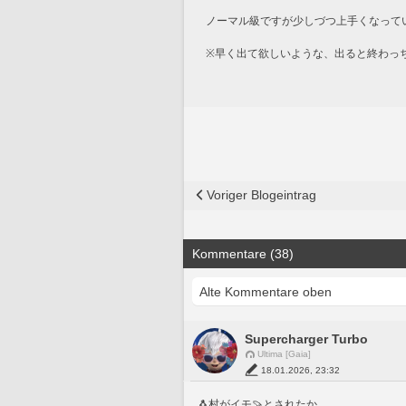
ノーマル級ですが少しづつ上手くなってい
※早く出て欲しいような、出ると終わっ
Voriger Blogeintrag
Kommentare (38)
Supercharger Turbo
Ultima [Gaia]
18.01.2026, 23:32
🐧村がイモ🍠とされたか