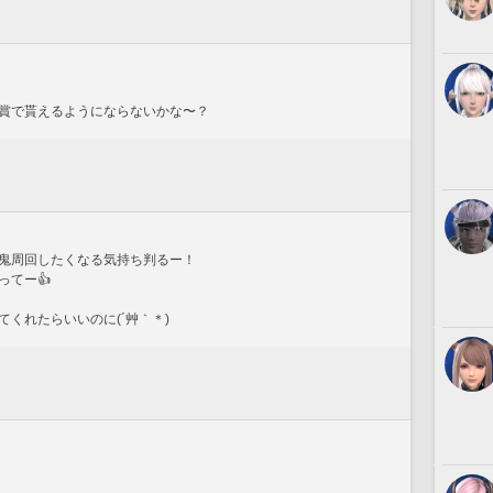
賞で貰えるようにならないかな〜？
鬼周回したくなる気持ち判るー！
ってー👍
くれたらいいのに(´艸｀＊)