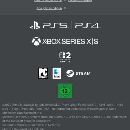
Datenschutzrichtlinie
Cookie-Richtlinien
Abo jetzt kündigen
©2026 Sony Interactive Entertainment LLC."PlayStation Family Mark", "PlayStation", "PS5
logo", "PS5", "PS4 logo" and "PS4" are registered trademarks or trademarks of Sony
Interactive Entertainment Inc.
Microsoft, the XBOX Sphere mark, the Series X|S logo and XBOX Series X|S are trademarks
of the Microsoft group of companies.
Nintendo Switch is a trademark of Nintendo.
Mac is a trademark of Apple Inc.