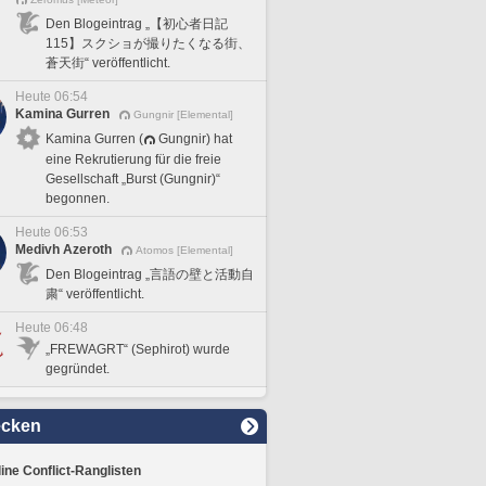
Den Blogeintrag „【初心者日記
115】スクショが撮りたくなる街、
蒼天街“ veröffentlicht.
Heute 06:54
Kamina Gurren
Gungnir [Elemental]
Kamina Gurren (
Gungnir) hat
eine Rekrutierung für die freie
Gesellschaft „Burst (Gungnir)“
begonnen.
Heute 06:53
Medivh Azeroth
Atomos [Elemental]
Den Blogeintrag „言語の壁と活動自
粛“ veröffentlicht.
Heute 06:48
„FREWAGRT“ (Sephirot) wurde
gegründet.
ecken
line Conflict-Ranglisten