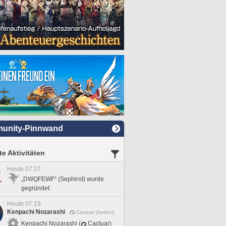
unity-Pinnwand
e Aktivitäten
Heute 07:27
„DWQFEWF“ (Sephirot) wurde
gegründet.
Heute 07:19
Kenpachi Nozarashi
Cactuar [Aether]
Kenpachi Nozarashi (
Cactuar)