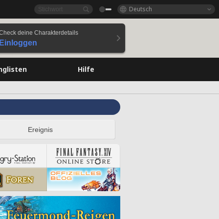
Deutsch
Check deine Charakterdetails
Einloggen
nglisten
Hilfe
Ereignis