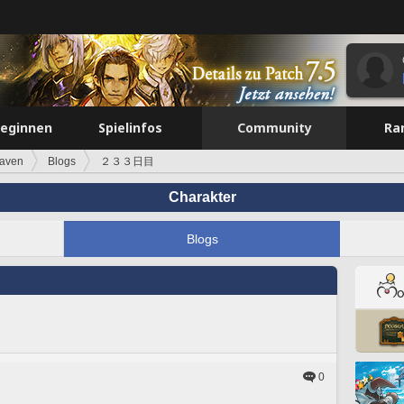
beginnen
Spielinfos
Community
Ra
aven
Blogs
２３３日目
Charakter
Blogs
0