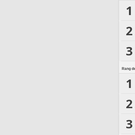
1
2
3
Rang de
1
2
3