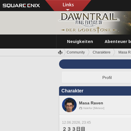
Neuigkeiten
Abenteuer 
Community
Charaktere
Masa R
Profil
Charakter
Masa Raven
Valefor [Meteor]
12.06.2026, 23:45
２３３日目