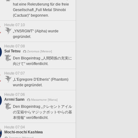
hat eine Rekrutierung für die freie
Gesellschaft „Full Metal Shinobi
(Cactuar)“ begonnen.
Heute 07:10
„YN5RGWT“ (Alpha) wurde
gegründet.
Heute 07:08
Sui Tetsu
Zeromus [Meteor]
Den Blogeintrag „人間関係の充実に
向けて“ veröffentlicht.
Heute 07:07
„L'Egregore D'Etheris“ (Phantom)
wurde gegründet.
Heute 07:06
Arrmi Sann
Masamune [Mana]
Den Blogeintrag „クレセントアイル
の宝箱やらマジックポットやらの基
本情報“ veröffentlicht.
Heute 07:04
Mochi-mochi Kashiwa
Zeromus [Meteor]