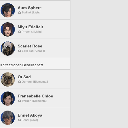
Aura Sphere
Zodiark [Light]
Miyu Edelfelt
Phoenix [Light]
Scarlet Rose
Spriggan [Chaos]
r Staatlichen Gesellschaft
Ot Sad
Gungnir [Elemental]
Fransabelle Chloe
Typhon [Elemental]
Ennet Akoya
Fenrir [Gaia]