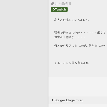
[日々是好日]
Öffentlich
友人と合流してレベルレへ
賢者で行きましたが・・・・・・眠くて
途中若干意識が・・・・
何とかクリアしましたが力尽きましたｗ
まぁ～こんな日も有るよね
Voriger Blogeintrag