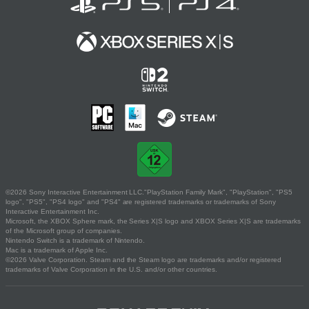
©2026 Sony Interactive Entertainment LLC."PlayStation Family Mark", "PlayStation", "PS5
logo", "PS5", "PS4 logo" and "PS4" are registered trademarks or trademarks of Sony
Interactive Entertainment Inc.
Microsoft, the XBOX Sphere mark, the Series X|S logo and XBOX Series X|S are trademarks
of the Microsoft group of companies.
Nintendo Switch is a trademark of Nintendo.
Mac is a trademark of Apple Inc.
©2026 Valve Corporation. Steam and the Steam logo are trademarks and/or registered
trademarks of Valve Corporation in the U.S. and/or other countries.