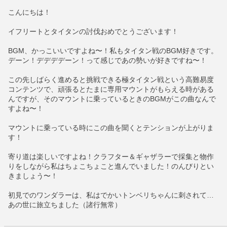
こんにちは！
イフリートとタイタンの討伐おめでとうございます！
BGM、かっこいいですよね〜！私もタイタン戦のBGM好きです。
デーン！デデデデーン！って感じであの勢いが好きですね〜！
この先しばらく進めると挑戦できる極タイタン戦という高難易度
コンテンツで、頑張るとたまに専用マウントがもらえる時がある
んですが、そのマウントに乗っているときのBGMがこの曲なんで
すよね〜！
マウントに乗っている時にこの曲を聞くとテンションが上がりま
す！
寄り道は楽しいですよね！クラフター＆ギャザラーで採集と物作
りをしながら私はちょこちょこと進んでいました！のんびりとい
きましょう〜！
初見でのワンダラーは、私はでかいトンベリちゃんに刺されて…
あの世に旅立ちました（諸行無常）