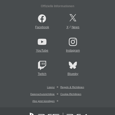
Offizielle Informationen
/
Facebook
X
News
YouTube
Instagram
Twitch
Bluesky
Lizenz
Regeln & Richtlinien
Datenschutzrichtlinie
Cookie-Richtlinien
Abo jetzt kündigen