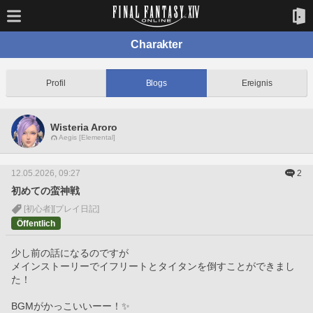
Charakter
Profil
Blogs
Ereignis
Wisteria Aroro
Aegis [Elemental]
12.05.2026, 09:27
2
初めての蛮神戦
[初心者]
[プレイ日記]
Öffentlich
少し前の話になるのですが
メインストーリーでイフリートとタイタンを倒すことができまし
た！
BGMがかっこいいーー！✨