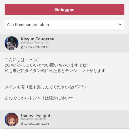
Einloggen
Kisyun Tougetsu
Kujata [Elemental]
12.05.2026, 09:43
こんにちは～˙ᵕ˙ )ﾉﾞ
BGMがかっこいいとつい聞いちゃいますよね✨️
私も未だにタイタン戦に当たるとテンション上がります‪
メインも寄り道も楽しんでくださいな(*'▽'*)♪
Haribo Twilight
Shinryu [Meteor]
13.05.2026, 11:45