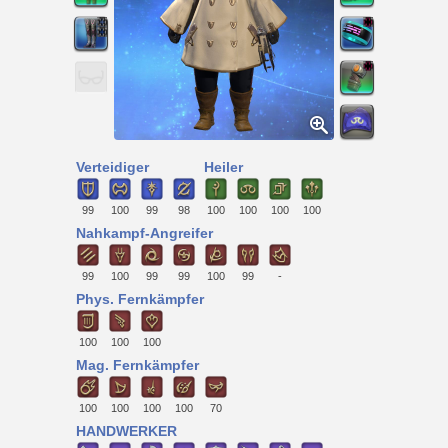
Verteidiger
Heiler
99
100
99
98
100
100
100
100
Nahkampf-Angreifer
99
100
99
99
100
99
-
Phys. Fernkämpfer
100
100
100
Mag. Fernkämpfer
100
100
100
100
70
HANDWERKER