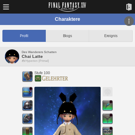
Charaktere
Profil
Blogs
Ereignis
Des Wanderers Schatten
Chai Latte
Hyperion [Primal]
Stufe 100