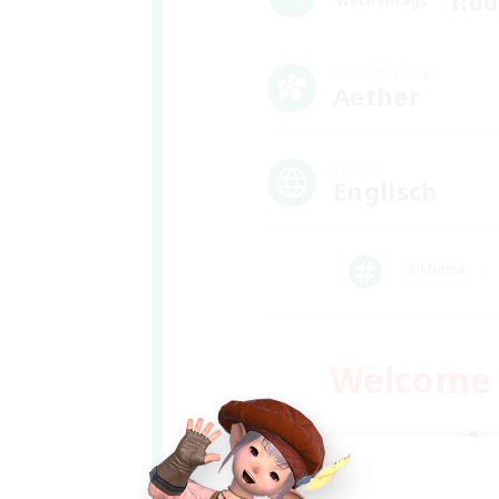
1:00
Wochentags
DATENZENTRUM
Aether
Sprache
Englisch
#'Murica
Welcome t
A