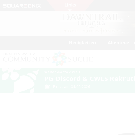
Neuigkeiten
Abenteuer 
Welten-Kontaktkreis
PG Discord & CWLS Rekrut
Endet am 04.09.2026