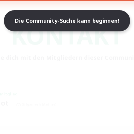
Die Community-Suche kann beginnen!
KONTAKT
e dich mit den Mitgliedern dieser Communi
Mitglied
dot
Gilgamesh [Aether]