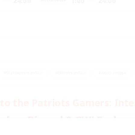
24:00
1:00
24:00
Wochenende
#Studentenfreundlich
#Elternfreundlich
#Aktive Gruppe
o the Patriots Gamers: Inter
sylum Discord & CWLS ad pag