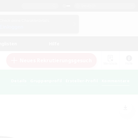
Deutsch
Check deine Charakterdetails
Einloggen
nglisten
Hilfe
Neues Rekrutierungsgesuch
Merkliste
Hilfe
Details
Gruppenprofil
Ersteller-Profil
Kommentare