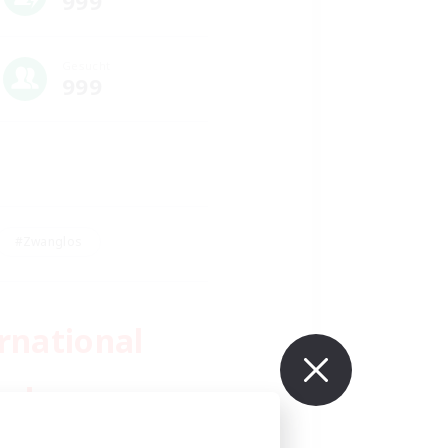
999
Gesucht
999
#Zwanglos
national 
e!