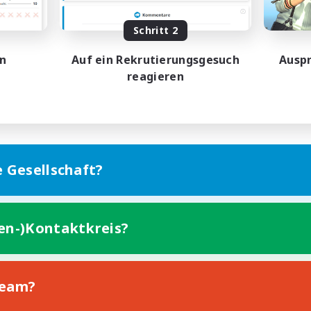
Schritt 2
en
Auf ein Rekrutierungsgesuch
Auspr
reagieren
Gruppenprofil
e Gesellschaft?
ten-)Kontaktkreis?
Mitglieder
42
Team?