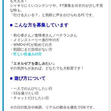
も大丈夫！
シャキりにくいコンテンツや、PT募集を出すのが少し不安
な時も、
「行ける人いる？」と気軽に声をかけられるFCです。
■ こんな方を募集しています
・初心者さん／復帰者さん／ベテランさん
・メインストーリー進行中の方
・MMOやFCが初めての方
・戦闘にまだ自信がない方
・
忙しい社会人の方
「エオルゼアを楽しみたい」
その気持ちがあれば、どなたでも大歓迎です！
■ 遊び方について
・一人でのんびりしたい日
・SSを撮りたい日
・チャットだけしたい日
その日の気分や体調、リアルの都合を優先でOKです。