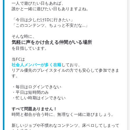
一人で遊びたい日もあれば、
誰かと一緒に遊びたい日もありますよね。
「今日は少しだけIDに行きたい」
「このコンテンツ、ちょっと不安だな…」
そんな時に、
気軽に声をかけ合える仲間がいる場所
を目指しています。
当FCは
社会人メンバーが多く在籍
しており、
リアル優先のプレイスタイルの方でも安心して参加できま
す。
・毎日はログインできない
・平日は短時間のみ
・忙しい時期はインできない
すべて問題ありません！
時間と都合が合う時に、無理なく一緒に遊びましょう。
新しいジョブや不慣れなコンテンツ、床ペロしてしまって