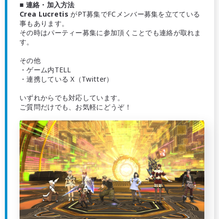
■ 連絡・加入方法
Crea Lucretis
がPT募集でFCメンバー募集を立てている
事もあります。
その時はパーティー募集に参加頂くことでも連絡が取れま
す。
その他
・ゲーム内TELL
・連携している X（Twitter）
いずれからでも対応しています。
ご質問だけでも、お気軽にどうぞ！