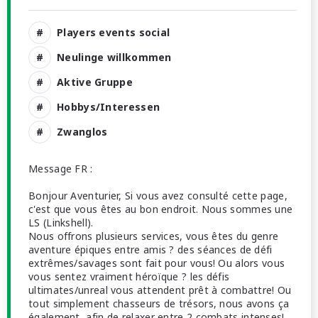
Players events social
Neulinge willkommen
Aktive Gruppe
Hobbys/Interessen
Zwanglos
Message FR :
Bonjour Aventurier, Si vous avez consulté cette page,
c'est que vous êtes au bon endroit. Nous sommes une
LS (Linkshell).
Nous offrons plusieurs services, vous êtes du genre
aventure épiques entre amis ? des séances de défi
extrêmes/savages sont fait pour vous! Ou alors vous
vous sentez vraiment héroïque ? les défis
ultimates/unreal vous attendent prêt à combattre! Ou
tout simplement chasseurs de trésors, nous avons ça
également, afin de relaxer entre 2 combats intenses!