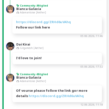
Community-Mitglied
Bianca Galaxia
Adamantoise [Aether]
https://discord.gg/ZRHd6uVAhq
Follow our link here
05.06.2026, 11:46
Dai Kirai
Gilgamesh [Aether]
I'd love to join!
05.06.2026, 17:32
Community-Mitglied
Bianca Galaxia
Adamantoise [Aether]
Of vourse please follow the link gor more
details
https://discord.gg/ZRHd6uVAhq
12.06.2026, 11:18