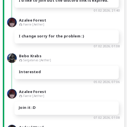
I'd like to join but the discord link is expired.
01.02.2026, 21:40
Azalee Forest
Faerie [Aether]
I change sorry for the problem :)
07.02.2026, 01:08
Bebo Krabs
Sargatanas [Aether]
Interested
05.02.2026, 07:06
Azalee Forest
Faerie [Aether]
Join it :D
07.02.2026, 01:08