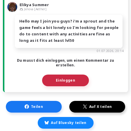
Elikya Summer
Jenova [Aether]
Hello may I join you guys? i'm a sprout and the
game feels a bit lonely so I'm looking for people
do to content with any activities are fine as
long as it fits at least lvl50
01.07.2026, 20:14
Du musst dich einloggen, um einen Kommentar zu
erstellen.
Einloggen
Teilen
Auf X teilen
Auf Bluesky teilen