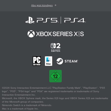
Abo jetzt kündigen
©2026 Sony Interactive Entertainment LLC."PlayStation Family Mark", "PlayStation", "PS5
logo", "PS5", "PS4 logo" and "PS4" are registered trademarks or trademarks of Sony
Interactive Entertainment Inc.
Microsoft, the XBOX Sphere mark, the Series X|S logo and XBOX Series X|S are trademarks
of the Microsoft group of companies.
Nintendo Switch is a trademark of Nintendo.
Mac is a trademark of Apple Inc.