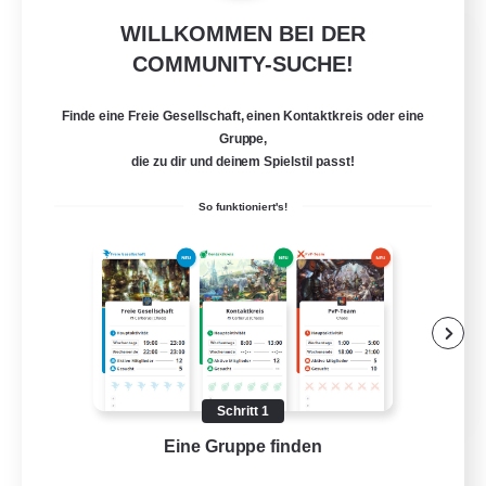
WILLKOMMEN BEI DER
Jenova Roleplay Hub
COMMUNITY-SUCHE!
Rekrutierung für neue Mitglieder
Aether
Finde eine Freie Gesellschaft, einen Kontaktkreis oder eine
999
Gesucht
Gruppe,
die zu dir und deinem Spielstil passt!
RP
So funktioniert's!
Roleplay-Enthusiasten
Lore-Enthusiasten
Screenshot-Enthusiasten
Glamour-Enthusiasten
EN
Schritt 1
Details ansehen
Eine Gruppe finden
Auf 
Endet am 12.08.2026