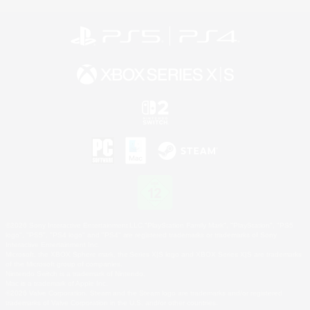
©2026 Sony Interactive Entertainment LLC."PlayStation Family Mark", "PlayStation", "PS5
logo", "PS5", "PS4 logo" and "PS4" are registered trademarks or trademarks of Sony
Interactive Entertainment Inc.
Microsoft, the XBOX Sphere mark, the Series X|S logo and XBOX Series X|S are trademarks
of the Microsoft group of companies.
Nintendo Switch is a trademark of Nintendo.
Mac is a trademark of Apple Inc.
©2026 Valve Corporation. Steam and the Steam logo are trademarks and/or registered
trademarks of Valve Corporation in the U.S. and/or other countries.