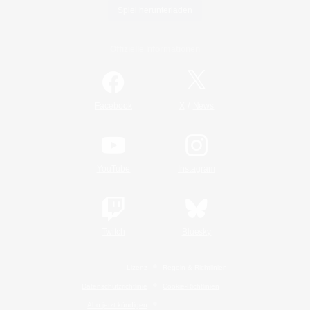
Spiel herunterladen
Offizielle Informationen
/
Facebook
X
News
YouTube
Instagram
Twitch
Bluesky
Lizenz
Regeln & Richtlinien
Datenschutzrichtlinie
Cookie-Richtlinien
Abo jetzt kündigen