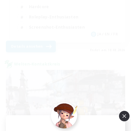
Hardcore
Roleplay-Enthusiasten
Screenshot-Enthusiasten
JA / EN / FR
Details ansehen
Endet am 18.08.2026
Welten-Kontaktkreis