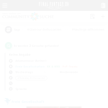
#Glamour-Enthusiasten
#Neulinge willkommen
Tags
2
Es wurden
Gesuche gefunden!
Keine Angabe
Adamantoise (Aether)
Freie Gesellschaften
KK & WKK
PvP-Teams
Wochentags
Wochenende
＃Roleplay-Enthusiasten
Sprache
Freie Gesellschaft