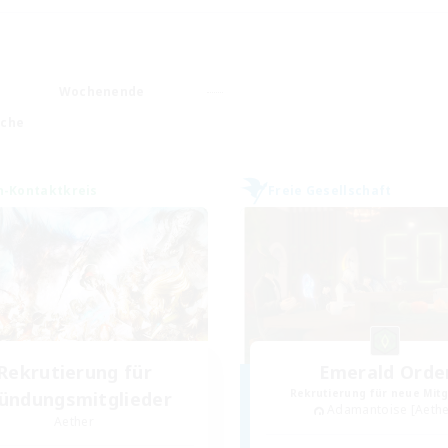
Wochenende
ache
n-Kontaktkreis
Freie Gesellschaft
Rekrutierung für
Emerald Orde
Rekrutierung für neue Mitg
ündungsmitglieder
Adamantoise [Aethe
Aether