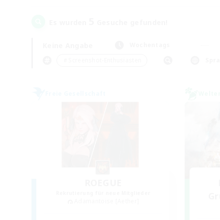
5
Es wurden
Gesuche gefunden!
Keine Angabe
Wochentags
＃Screenshot-Enthusiasten
Spr
Freie Gesellschaft
Welte
ROEGUE
Rekrutierung für neue Mitglieder
Gr
Adamantoise [Aether]