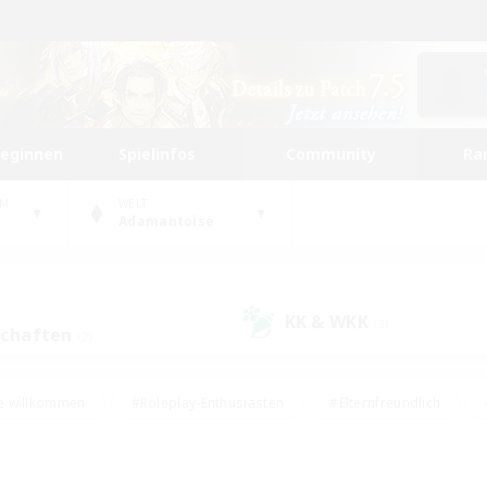
beginnen
Spielinfos
Community
Ra
UM
WELT
Adamantoise
KK & WKK
(3)
schaften
(2)
e willkommen
#Roleplay-Enthusiasten
#Elternfreundlich
#Studentenfreundlich
#Mehrsprachig
#Unterkunft-Enthusiast
d
#Hochstufige Inhalte
#Handwerker/Sammler
#PvP-Ent