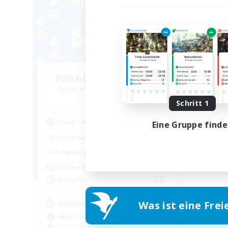
Milk&Cookies Raiders
Rekrutierung für neue Mitglieder
Aether
Schritt 1
Hauptaktivität
Eine Gruppe find
1:00
24:00
Wochentags
1:00
24:00
Wochenende
5
Aktive Mitglieder
20
Gesucht
Raiding Community
Was ist eine Frei
Aktive Gruppe