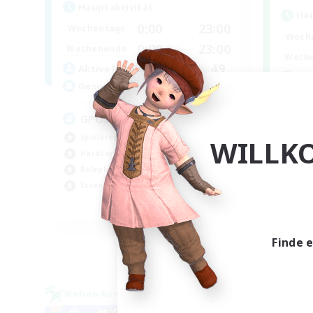
Hauptaktivität
Hau
0:00
23:00
Wochentags
Woch
0:00
23:00
Wochenende
Woch
49
Aktive Mitglieder
Ge
350
Gesucht
GPOSER HAVEN
Spielerevents
WILLK
Neu
Hardcore
Ber
Roleplay-Enthusiasten
Zwa
Screenshot-Enthusiasten
Scr
JA / EN / FR
Endet am 18.08.2026
Finde 
Welten-Kontaktkreis