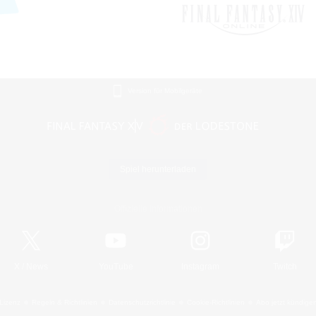
Version für Mobilgeräte
Spiel herunterladen
Offizielle Informationen
X
/
News
YouTube
Instagram
Twitch
Lizenz
Regeln & Richtlinien
Datenschutzrichtlinie
Cookie-Richtlinien
Abo jetzt kündige