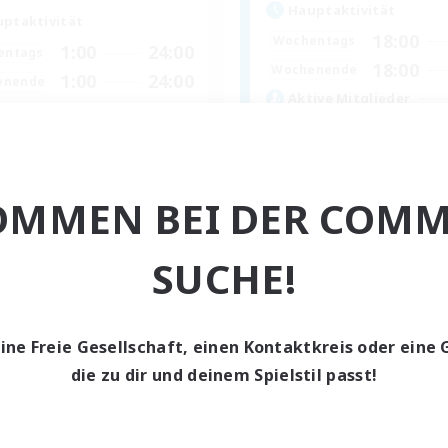
Hauptaktivität
ptaktivität
18:00
Wochentags
1:00
24:00
entags
18:00
Wochenende
1:00
24:00
enende
Aktive Mitglieder
--
sucht
Gesucht
Discord Focused
Zwanglos
OMMEN BEI DER COMM
linge willkommen
Neulinge willkommen
ufstätige willkommen
Schatzkarten
nglos
SUCHE!
Screenshot-Enthusiasten
eenshot-Enthusiasten
EN
Endet am 18.08.2026
Endet a
eine Freie Gesellschaft, einen Kontaktkreis oder eine 
die zu dir und deinem Spielstil passt!