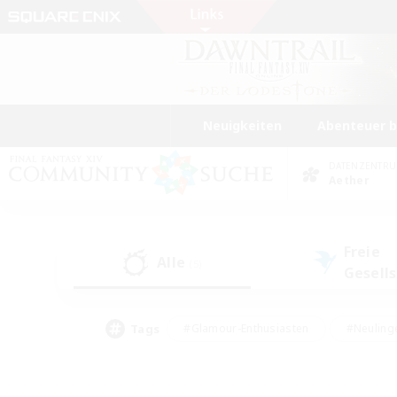
Neuigkeiten
Abenteuer 
DATENZENTR
Aether
Freie
Alle
(5)
Gesell
Tags
#Glamour-Enthusiasten
#Neuling
#Aktive Gruppe
#Berufstätige willkommen
#Lore-Enthusiasten
#Hohe Jag