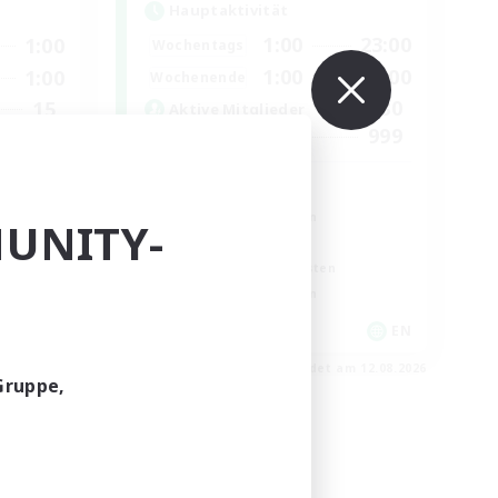
Hauptaktivität
1:00
23:00
1:00
Wochentags
1:00
23:00
1:00
Wochenende
180
15
Aktive Mitglieder
999
5
Gesucht
RP
Roleplay-Enthusiasten
UNITY-
Lore-Enthusiasten
Screenshot-Enthusiasten
Glamour-Enthusiasten
EN
EN
m 15.08.2026
Endet am 12.08.2026
Gruppe,