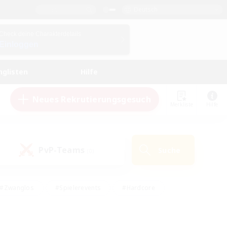
Deutsch
Check deine Charakterdetails
Einloggen
nglisten
Hilfe
Neues Rekrutierungsgesuch
Merkliste
Hilfe
PvP-Teams
Suche
(0)
#Zwanglos
#Spielerevents
#Hardcore
en
#Schatzkarten
#Screenshot-Enthusiasten
husiasten
#Hobbys/Interessen