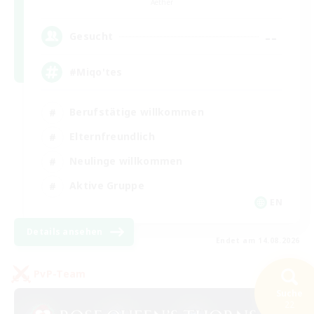
Aether
--
Gesucht
#Miqo'tes
Berufstätige willkommen
Elternfreundlich
Neulinge willkommen
Aktive Gruppe
EN
Details ansehen
Endet am 14.08.2026
PvP-Team
Suche
22