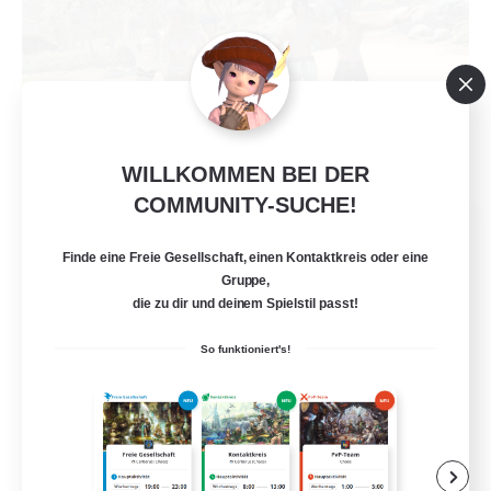
WILLKOMMEN BEI DER
COMMUNITY-SUCHE!
Retro Nerds
Rekrutierung für neue Mitglieder
Finde eine Freie Gesellschaft, einen Kontaktkreis oder eine
Adamantoise [Aether]
Gruppe,
die zu dir und deinem Spielstil passt!
18
Gesucht
So funktioniert's!
Aktive Gruppe
Zwanglos