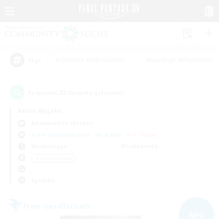
#Glamour-Enthusiasten
#Neulinge willkommen
Tags
22
Es wurden
Gesuche gefunden!
Keine Angabe
Adamantoise (Aether)
Freie Gesellschaften
KK & WKK
PvP-Teams
Wochentags
Wochenende
＃Aktive Gruppe
Sprache
Freie Gesellschaft
NEU