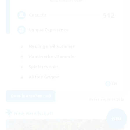
Adamantoise [Aether]
512
Gesucht
Unique Experience
Neulinge willkommen
Handwerker/Sammler
Spielerevents
Aktive Gruppe
EN
Details ansehen
Endet am 03.09.2026
Freie Gesellschaft
NEU