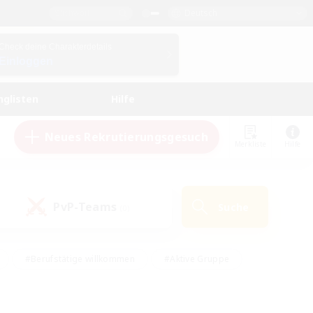
Deutsch
Check deine Charakterdetails
Einloggen
nglisten
Hilfe
Neues Rekrutierungsgesuch
Merkliste
Hilfe
PvP-Teams
Suche
(0)
#Berufstätige willkommen
#Aktive Gruppe
#Hobbys/Interessen
#Studentenfreundlich
#PvP-Enthusiasten
#Hardcore