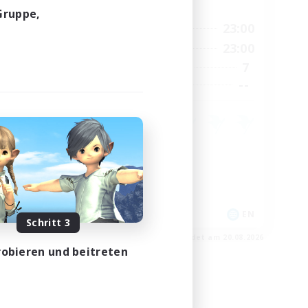
Hauptaktivität
Gruppe,
24:00
0:00
23:00
Wochentags
24:00
0:00
23:00
Wochenende
118
7
Aktive Mitglieder
32
--
Gesucht
Neulinge willkommen
Zwanglos
Handwerker/Sammler
EN / FR
EN
Schritt 3
m 26.08.2026
Endet am 20.08.2026
obieren und beitreten