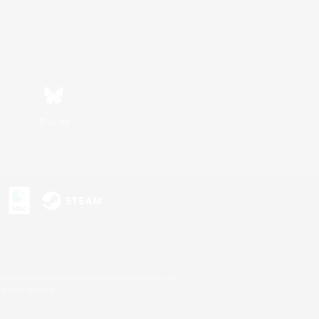
Bluesky
n
s or trademarks of Sony Interactive Entertainment Inc.
up of companies.