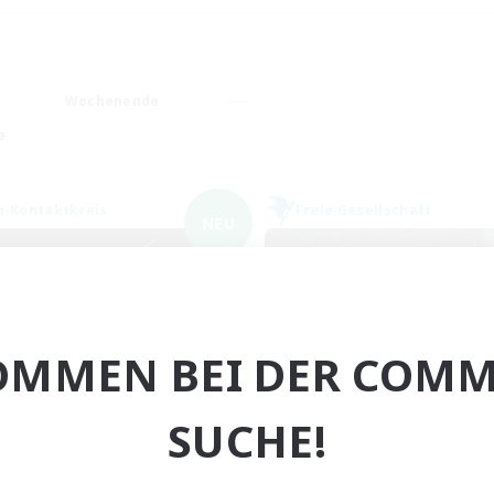
Wochenende
e
n-Kontaktkreis
Freie Gesellschaft
NEU
OMMEN BEI DER COMM
ions of the Savior
The Fine Prin
SUCHE!
rutierung für neue Mitglieder
Rekrutierung für neue Mitg
Aether
Adamantoise [Aethe