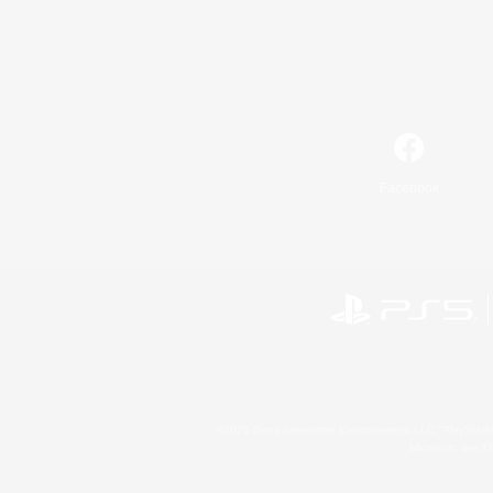
Facebook
©2026 Sony Interactive Entertainment LLC."PlayStation
Microsoft, the 