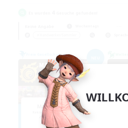
4
Es wurden
Gesuche gefunden!
Keine Angabe
Wochentags
＃Handwerker/Sammler
Sprach
Freie Gesellschaft
Welte
NEU
WILLK
Masters of Trade
Sc
Rekrutierung für neue Mitglieder
Rek
Adamantoise [Aether]