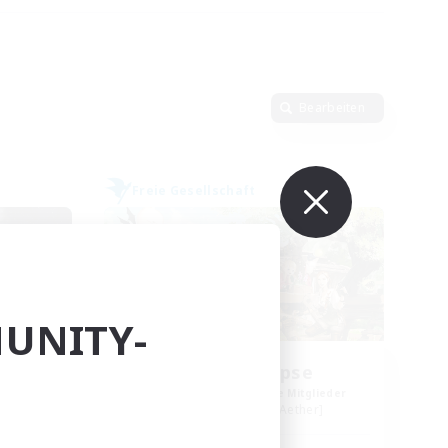
Bearbeiten
Freie Gesellschaft
UNITY-
t
Ashen Eclipse
lieder
Rekrutierung für neue Mitglieder
r]
Adamantoise [Aether]