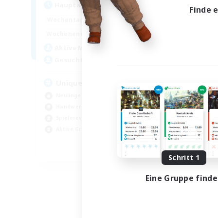
Hau
Hauptaktivität
Finde 
0:00
23:00
Woch
Wochentags
0:00
23:00
Woch
Wochenende
499
Akt
Aktive Mitglieder
512
Ge
Gesucht
Ch
Unique Experience
Akt
Neulinge willkommen
Han
Handwerker/Sammler
Neu
Spielerevents
Hoc
Aktive Gruppe
EN
Schritt 1
Endet am 03.09.2026
Eine Gruppe find