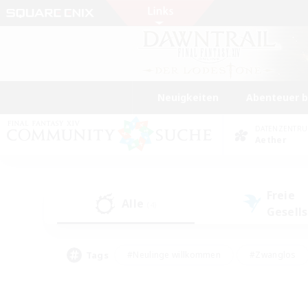
Neuigkeiten
Abenteuer 
DATENZENTR
Aether
Freie
Alle
(4)
Gesell
Tags
#Neulinge willkommen
#Zwanglos
#Mehrsprachig
#Hochstufige Inhalte
#Glamour-Enthusiasten
#Handwer