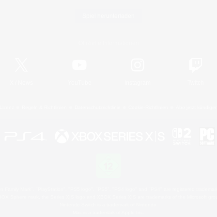
Spiel herunterladen
Offizielle Informationen
X
/
News
YouTube
Instagram
Twitch
Lizenz
Regeln & Richtlinien
Datenschutzrichtlinie
Cookie-Richtlinien
Abo jetzt kündige
 Family Mark", "PlayStation", "PS5 logo", "PS5", "PS4 logo" and "PS4" are registered trademark
XBOX Sphere mark, the Series X|S logo and XBOX Series X|S are trademarks of the Microsoft gro
Nintendo Switch is a trademark of Nintendo.
Mac is a trademark of Apple Inc.