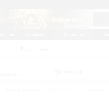
beginnen
Spielinfos
Community
Ra
UM
WELT
Adamantoise
KK & WKK
(1)
schaften
(3)
#Roleplay-Enthusiasten
#Elternfreundlich
#Spielerevents
#Hohe Jagd
#Schatzkarten
#Unterkunft-Enthusiasten
ker/Sammler
#Screenshot-Enthusiasten
#Lore-Enthusiasten