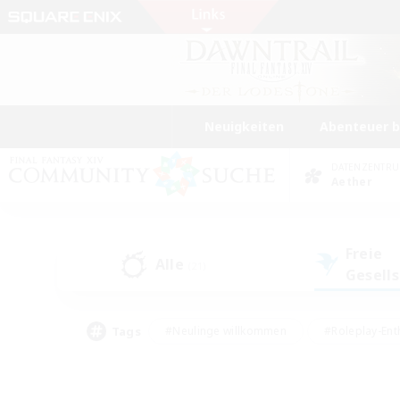
Neuigkeiten
Abenteuer 
DATENZENTR
Aether
Freie
Alle
(21)
Gesell
Tags
#Neulinge willkommen
#Roleplay-Ent
#Mehrsprachig
#Unterkunft-Enthusias
#Screenshot-Enthusiasten
#Hochstufig