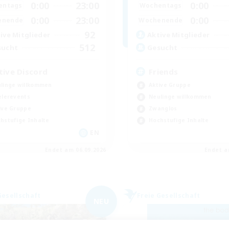
0:00
23:00
0:00
entags
Wochentags
0:00
23:00
0:00
enende
Wochenende
92
ive Mitglieder
Aktive Mitglieder
512
sucht
Gesucht
tive Discord
Friends
linge willkommen
Aktive Gruppe
elerevents
Neulinge willkommen
ive Gruppe
Zwanglos
hstufige Inhalte
Hochstufige Inhalte
EN
Endet am 06.09.2026
Endet a
Gesellschaft
Freie Gesellschaft
NEU