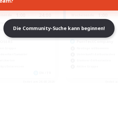
Team?
1:00
24:00
1:00
entags
Wochentags
1:00
24:00
1:00
enende
Wochenende
118
ive Mitglieder
Aktive Mitglieder
Die Community-Suche kann beginnen!
32
sucht
Gesucht
OSERS
PurrfectCompany
ive Gruppe
Neulinge willkommen
dwerker/Sammler
Unterkunft-Enthusiasten
atzkarten
Glamour-Enthusiasten
bys/Interessen
Aktive Gruppe
EN / FR
Endet am 26.08.2026
Endet a