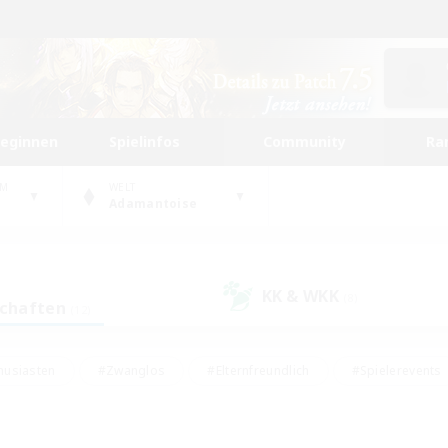
beginnen
Spielinfos
Community
Ra
UM
WELT
Adamantoise
KK & WKK
(8)
schaften
(12)
husiasten
#Zwanglos
#Elternfreundlich
#Spielerevents
ten
#Glamour-Enthusiasten
#Schatzkarten
#Studentenfr
e Inhalte
#Lore-Enthusiasten
#Handwerker/Sammler
#