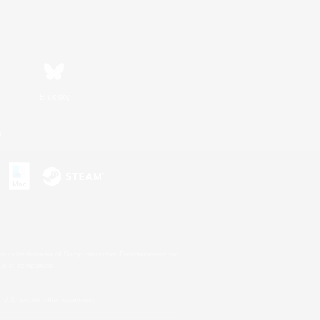
Bluesky
n
s or trademarks of Sony Interactive Entertainment Inc.
up of companies.
U.S. and/or other countries.