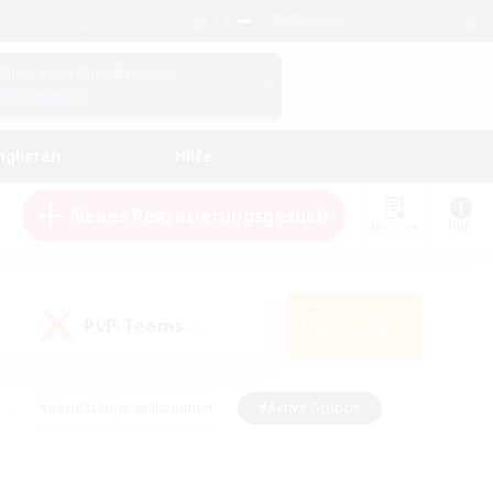
Deutsch
Check deine Charakterdetails
Einloggen
nglisten
Hilfe
Neues Rekrutierungsgesuch
Merkliste
Hilfe
PvP-Teams
Suche
(1)
#Berufstätige willkommen
#Aktive Gruppe
eundlich
#Hardcore
#Hohe Jagd
Hobbys/Interessen
#PvP-Enthusiasten