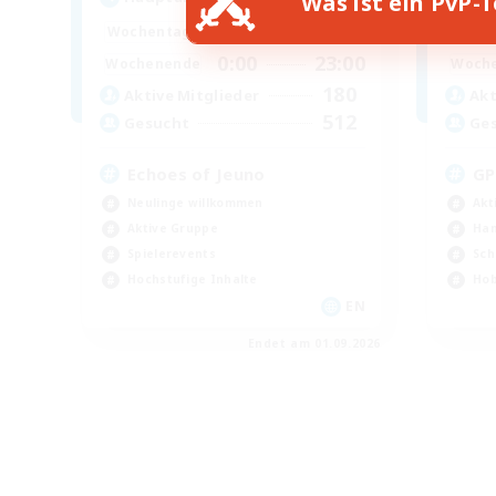
Was ist ein PvP-
0:00
23:00
Wochentags
Woch
0:00
23:00
Wochenende
Woch
180
Aktive Mitglieder
Akt
512
Gesucht
Ge
Echoes of Jeuno
GP
Neulinge willkommen
Akt
Aktive Gruppe
Han
Spielerevents
Sch
Hochstufige Inhalte
Hob
EN
Endet am 01.09.2026