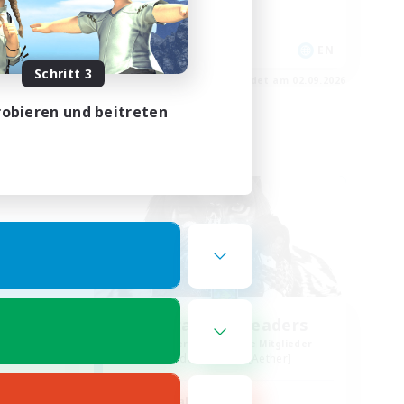
Aktive Gruppe
Hochstufige Inhalte
EN
EN
Schritt 3
m 02.09.2026
Endet am 02.09.2026
obieren und beitreten
Freie Gesellschaft
emy
Anurans As Leaders
lieder
Rekrutierung für neue Mitglieder
r]
Adamantoise [Aether]
Hauptaktivität