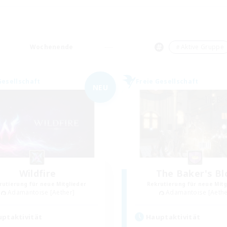
Wochenende
＃Aktive Gruppe
Gesellschaft
Freie Gesellschaft
NEU
Wildfire
The Baker's Bl
rutierung für neue Mitglieder
Rekrutierung für neue Mitg
Adamantoise [Aether]
Adamantoise [Aethe
ptaktivität
Hauptaktivität