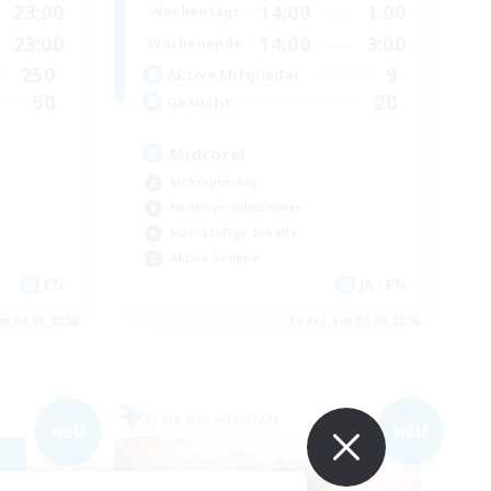
23:00
14:00
1:00
Wochentags
23:00
14:00
3:00
Wochenende
250
9
Aktive Mitglieder
50
20
Gesucht
Midcore!
Mehrsprachig
Neulinge willkommen
Hochstufige Inhalte
Aktive Gruppe
EN
JA / EN
m 04.09.2026
Endet am 03.09.2026
Freie Gesellschaft
NEU
NEU