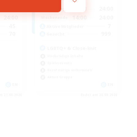
24:00
17:00
24:00
Wochentags
24:00
14:00
24:00
Wochenende
45
7
Aktive Mitglieder
70
999
Gesucht
LGBTQ+ & Close-knit
Hochstufige Inhalte
Spielerevents
Berufstätige willkommen
Aktive Gruppe
EN
EN
m 21.08.2026
Endet am 20.08.2026