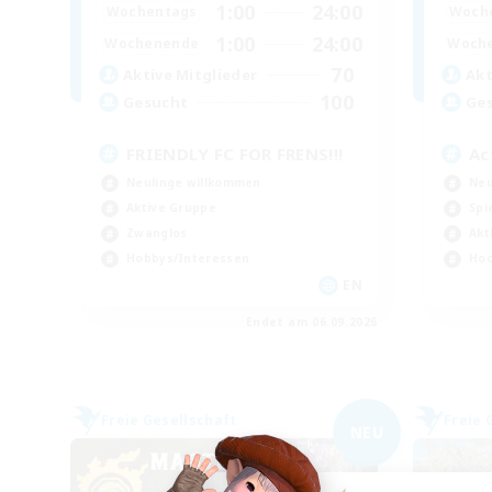
1:00
24:00
Wochentags
Woch
1:00
24:00
Wochenende
Woch
70
Aktive Mitglieder
Akt
100
Gesucht
Ge
FRIENDLY FC FOR FRENS!!!
Ac
Neulinge willkommen
Neu
Aktive Gruppe
Spi
Zwanglos
Akt
Hobbys/Interessen
Hoc
EN
Endet am 06.09.2026
Freie Gesellschaft
Freie 
NEU