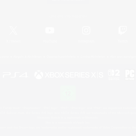
Offizielle Informationen
X
/
News
YouTube
Instagram
Twitch
Lizenz
Regeln & Richtlinien
Datenschutzrichtlinie
Cookie-Richtlinien
Abo jetzt kündige
 Family Mark", "PlayStation", "PS5 logo", "PS5", "PS4 logo" and "PS4" are registered trademark
XBOX Sphere mark, the Series X|S logo and XBOX Series X|S are trademarks of the Microsoft gro
Nintendo Switch is a trademark of Nintendo.
Mac is a trademark of Apple Inc.
eam and the Steam logo are trademarks and/or registered trademarks of Valve Corporation in the 