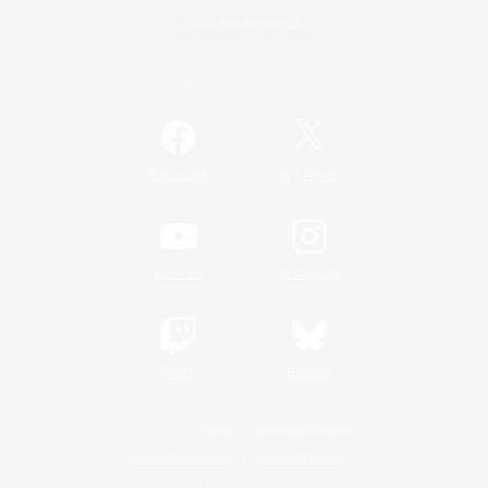
Spiel herunterladen
Offizielle Informationen
/
Facebook
X
News
YouTube
Instagram
Twitch
Bluesky
Lizenz
Regeln & Richtlinien
Datenschutzrichtlinie
Cookie-Richtlinien
Abo jetzt kündigen