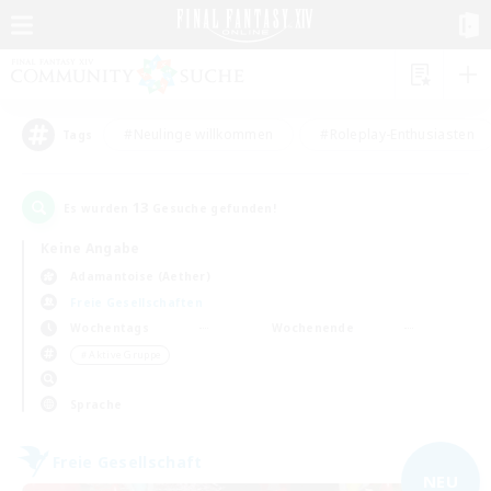
#Neulinge willkommen
#Roleplay-Enthusiasten
Tags
13
Es wurden
Gesuche gefunden!
Keine Angabe
Adamantoise (Aether)
Freie Gesellschaften
Wochentags
Wochenende
＃Aktive Gruppe
Sprache
Freie Gesellschaft
NEU