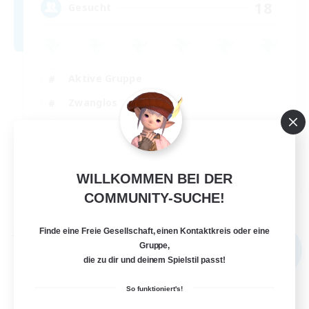
18
Gesucht
Aktive Gruppe
Zwanglos
Hobbys/Interessen
Spielerevents
EN
WILLKOMMEN BEI DER
Details ansehen
COMMUNITY-SUCHE!
Endet am 02.09.2026
Finde eine Freie Gesellschaft, einen Kontaktkreis oder eine
Freie Gesellschaft
Gruppe,
NEU
die zu dir und deinem Spielstil passt!
So funktioniert's!