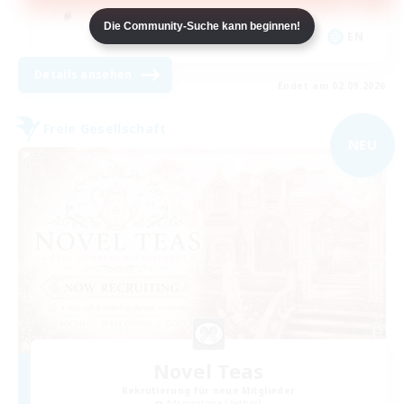
Spielerevents
Die Community-Suche kann beginnen!
EN
Details ansehen
Endet am 02.09.2026
Freie Gesellschaft
NEU
Novel Teas
Rekrutierung für neue Mitglieder
Adamantoise [Aether]