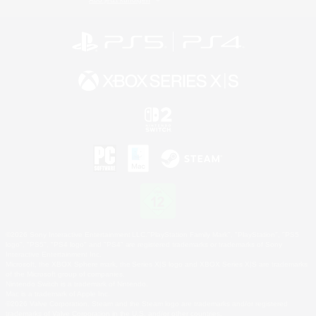
©2026 Sony Interactive Entertainment LLC."PlayStation Family Mark", "PlayStation", "PS5
logo", "PS5", "PS4 logo" and "PS4" are registered trademarks or trademarks of Sony
Interactive Entertainment Inc.
Microsoft, the XBOX Sphere mark, the Series X|S logo and XBOX Series X|S are trademarks
of the Microsoft group of companies.
Nintendo Switch is a trademark of Nintendo.
Mac is a trademark of Apple Inc.
©2026 Valve Corporation. Steam and the Steam logo are trademarks and/or registered
trademarks of Valve Corporation in the U.S. and/or other countries.