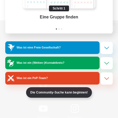
Schritt 1
Eine Gruppe finden
Auf 
Zur PC-Seite
Was ist eine Freie Gesellschaft?
Spiel herunterladen
Was ist ein (Welten-)Kontaktkreis?
Offizielle Informationen
Was ist ein PvP-Team?
Die Community-Suche kann beginnen!
/
Facebook
X
News
YouTube
Instagram