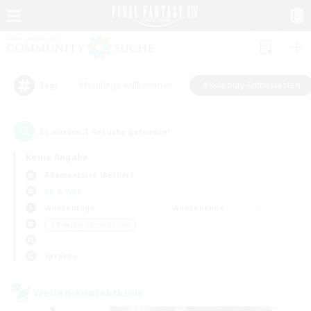
#Neulinge willkommen
#Roleplay-Enthusiasten
Tags
1
Es wurden
Gesuche gefunden!
Keine Angabe
Adamantoise (Aether)
KK & WKK
Wochentags
Wochenende
＃Roleplay-Enthusiasten
Sprache
Welten-Kontaktkreis