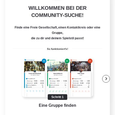
WILLKOMMEN BEI DER
Miqo'te Master Race
COMMUNITY-SUCHE!
Rekrutierung für neue Mitglieder
Aether
Finde eine Freie Gesellschaft, einen Kontaktkreis oder eine
--
Gesucht
Gruppe,
die zu dir und deinem Spielstil passt!
#Miqo'tes
So funktioniert's!
Berufstätige willkommen
Elternfreundlich
Neulinge willkommen
Aktive Gruppe
EN
Schritt 1
Details ansehen
Eine Gruppe finden
Auf 
Endet am 14.08.2026