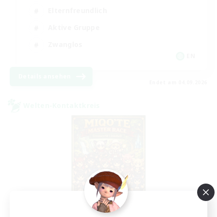
Elternfreundlich
Aktive Gruppe
Zwanglos
EN
Details ansehen
Endet am 04.09.2026
Welten-Kontaktkreis