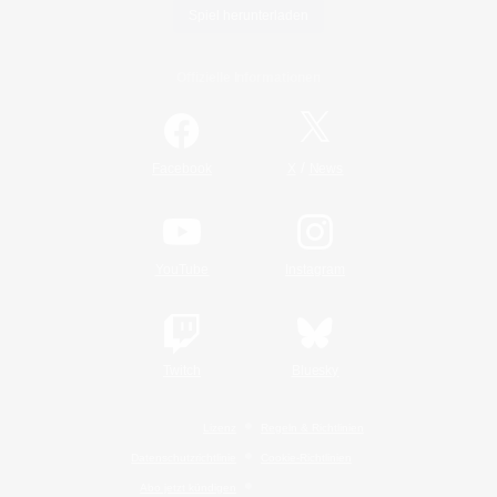
Spiel herunterladen
Offizielle Informationen
/
Facebook
X
News
YouTube
Instagram
Twitch
Bluesky
Lizenz
Regeln & Richtlinien
Datenschutzrichtlinie
Cookie-Richtlinien
Abo jetzt kündigen