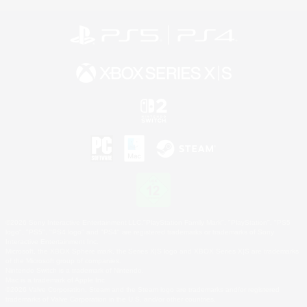
©2026 Sony Interactive Entertainment LLC."PlayStation Family Mark", "PlayStation", "PS5
logo", "PS5", "PS4 logo" and "PS4" are registered trademarks or trademarks of Sony
Interactive Entertainment Inc.
Microsoft, the XBOX Sphere mark, the Series X|S logo and XBOX Series X|S are trademarks
of the Microsoft group of companies.
Nintendo Switch is a trademark of Nintendo.
Mac is a trademark of Apple Inc.
©2026 Valve Corporation. Steam and the Steam logo are trademarks and/or registered
trademarks of Valve Corporation in the U.S. and/or other countries.