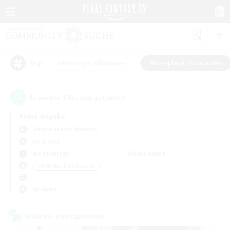
#Neulinge willkommen
#Roleplay-Enthusiasten
Tags
1
Es wurden
Gesuche gefunden!
Keine Angabe
Adamantoise (Aether)
KK & WKK
Wochentags
Wochenende
＃Roleplay-Enthusiasten
Sprache
Welten-Kontaktkreis