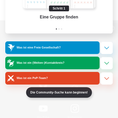
Schritt 1
Eine Gruppe finden
Auf 
Zur PC-Seite
Was ist eine Freie Gesellschaft?
Spiel herunterladen
Was ist ein (Welten-)Kontaktkreis?
Offizielle Informationen
Was ist ein PvP-Team?
Die Community-Suche kann beginnen!
/
Facebook
X
News
YouTube
Instagram