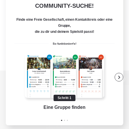
COMMUNITY-SUCHE!
Finde eine Freie Gesellschaft, einen Kontaktkreis oder eine
Gruppe,
die zu dir und deinem Spielstil passt!
So funktioniert's!
Zur PC-Seite
Schritt 1
Eine Gruppe finden
Auf 
Spiel herunterladen
Offizielle Informationen