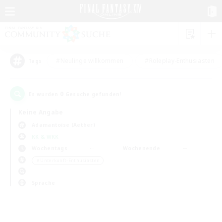
#Neulinge willkommen
#Roleplay-Enthusiasten
Tags
0
Es wurden
Gesuche gefunden!
Keine Angabe
Adamantoise (Aether)
KK & WKK
Wochentags
Wochenende
＃Unterkunft-Enthusiasten
Sprache