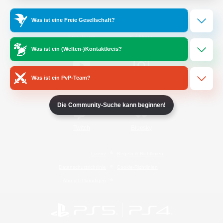
Was ist eine Freie Gesellschaft?
/
Facebook
X
News
Was ist ein (Welten-)Kontaktkreis?
Was ist ein PvP-Team?
YouTube
Instagram
Die Community-Suche kann beginnen!
Twitch
Bluesky
Lizenz
Regeln & Richtlinien
Datenschutzrichtlinie
Cookie-Richtlinien
Abo jetzt kündigen