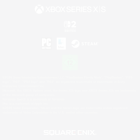
©2026 Sony Interactive Entertainment LLC."PlayStation Family Mark", "PlayStation", "PS5
logo", "PS5", "PS4 logo" and "PS4" are registered trademarks or trademarks of Sony
Interactive Entertainment Inc.
Microsoft, the XBOX Sphere mark, the Series X|S logo and XBOX Series X|S are trademarks
of the Microsoft group of companies.
Nintendo Switch is a trademark of Nintendo.
Mac is a trademark of Apple Inc.
©2026 Valve Corporation. Steam and the Steam logo are trademarks and/or registered
trademarks of Valve Corporation in the U.S. and/or other countries.