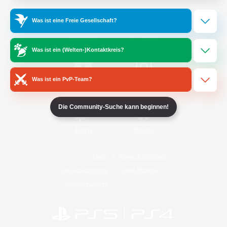
Was ist eine Freie Gesellschaft?
/
Facebook
X
News
Was ist ein (Welten-)Kontaktkreis?
Was ist ein PvP-Team?
YouTube
Instagram
Die Community-Suche kann beginnen!
Twitch
Bluesky
Lizenz
Regeln & Richtlinien
Datenschutzrichtlinie
Cookie-Richtlinien
Abo jetzt kündigen