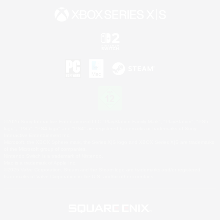
©2026 Sony Interactive Entertainment LLC."PlayStation Family Mark", "PlayStation", "PS5
logo", "PS5", "PS4 logo" and "PS4" are registered trademarks or trademarks of Sony
Interactive Entertainment Inc.
Microsoft, the XBOX Sphere mark, the Series X|S logo and XBOX Series X|S are trademarks
of the Microsoft group of companies.
Nintendo Switch is a trademark of Nintendo.
Mac is a trademark of Apple Inc.
©2026 Valve Corporation. Steam and the Steam logo are trademarks and/or registered
trademarks of Valve Corporation in the U.S. and/or other countries.