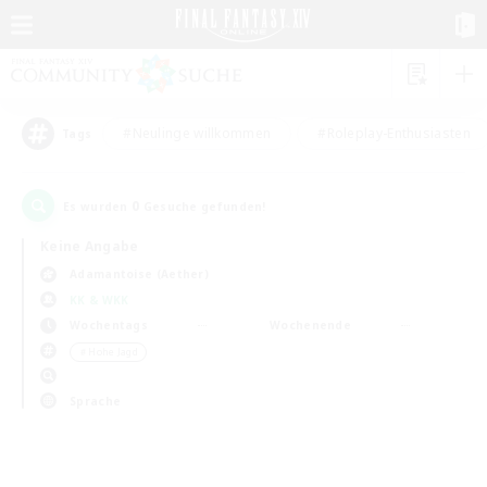
#Neulinge willkommen
#Roleplay-Enthusiasten
Tags
0
Es wurden
Gesuche gefunden!
Keine Angabe
Adamantoise (Aether)
KK & WKK
Wochentags
Wochenende
＃Hohe Jagd
Sprache