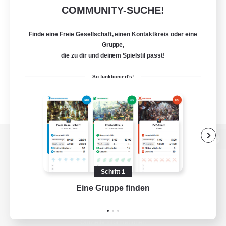
COMMUNITY-SUCHE!
Finde eine Freie Gesellschaft, einen Kontaktkreis oder eine
Gruppe,
die zu dir und deinem Spielstil passt!
So funktioniert's!
Zur PC-Seite
Schritt 1
Eine Gruppe finden
Auf 
Spiel herunterladen
Offizielle Informationen