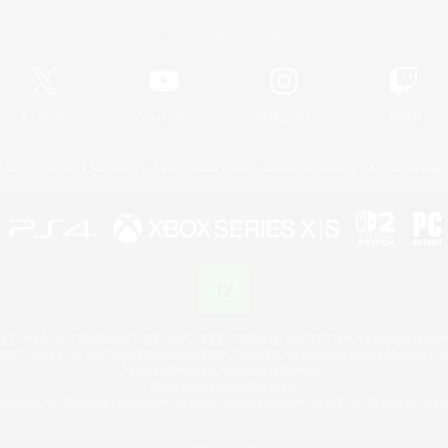
Offizielle Informationen
X
/
News
YouTube
Instagram
Twitch
Lizenz
Regeln & Richtlinien
Datenschutzrichtlinie
Cookie-Richtlinien
Abo jetzt kündige
 Family Mark", "PlayStation", "PS5 logo", "PS5", "PS4 logo" and "PS4" are registered trademark
XBOX Sphere mark, the Series X|S logo and XBOX Series X|S are trademarks of the Microsoft gro
Nintendo Switch is a trademark of Nintendo.
Mac is a trademark of Apple Inc.
eam and the Steam logo are trademarks and/or registered trademarks of Valve Corporation in the 