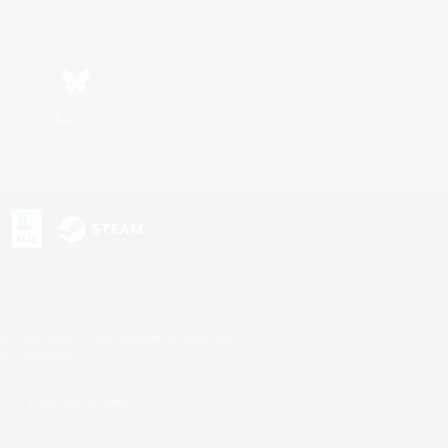
Bluesky
n
s or trademarks of Sony Interactive Entertainment Inc.
up of companies.
U.S. and/or other countries.