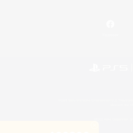
Facebook
©2026 Sony Interactive Entertainment LLC."PlayStation
Microsoft, the 
©2026 Valve Corporation. St