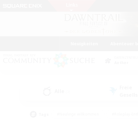
Neuigkeiten
Abenteuer 
DATENZENTR
Aether
Freie
Alle
(2)
Gesell
Tags
#Neulinge willkommen
#Roleplay-Ent
#Mehrsprachig
#Unterkunft-Enthusias
#Screenshot-Enthusiasten
#Hochstufig