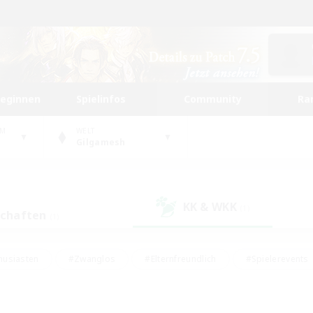
beginnen
Spielinfos
Community
Ra
UM
WELT
Gilgamesh
KK & WKK
(1)
schaften
(1)
husiasten
#Zwanglos
#Elternfreundlich
#Spielerevents
ten
#Glamour-Enthusiasten
#Schatzkarten
#Studentenfr
e Inhalte
#Lore-Enthusiasten
#Handwerker/Sammler
#