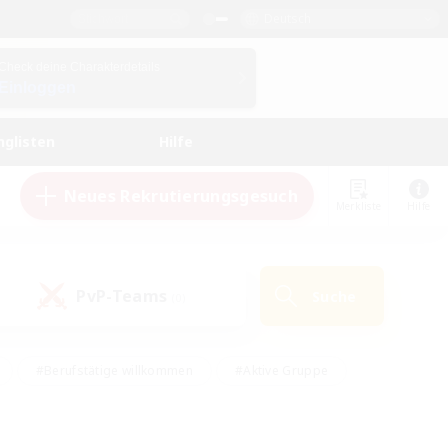
Deutsch
Check deine Charakterdetails
Einloggen
nglisten
Hilfe
Neues Rekrutierungsgesuch
Merkliste
Hilfe
PvP-Teams
Suche
(0)
#Berufstätige willkommen
#Aktive Gruppe
eundlich
#Hardcore
#Hohe Jagd
Hobbys/Interessen
#PvP-Enthusiasten