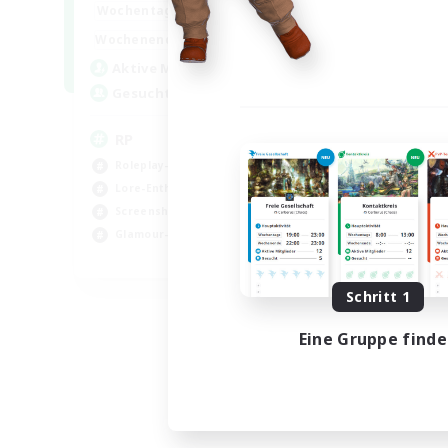
1:00
23:00
Wochentags
1:00
23:00
Wochenende
180
Aktive Mitglieder
999
Gesucht
RP
Roleplay-Enthusiasten
Lore-Enthusiasten
Screenshot-Enthusiasten
Glamour-Enthusiasten
EN
Endet am 12.08.2026
Schritt 1
Eine Gruppe find