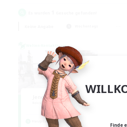
1
Es wurden
Gesuche gefunden!
Keine Angabe
Wochentags
Welten-Kontaktkreis
WILLK
Jenova Roleplay Hub
Rekrutierung für neue Mitglieder
Aether
Hauptaktivität
Finde 