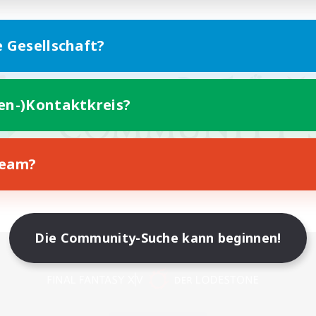
e Gesellschaft?
ten-)Kontaktkreis?
Team?
Die Community-Suche kann beginnen!
Version für Mobilgeräte