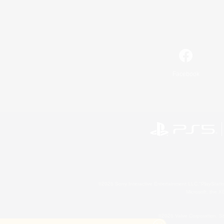
Facebook
©2026 Sony Interactive Entertainment LLC."PlayStation
Microsoft, the 
©2026 Valve Corporation. St