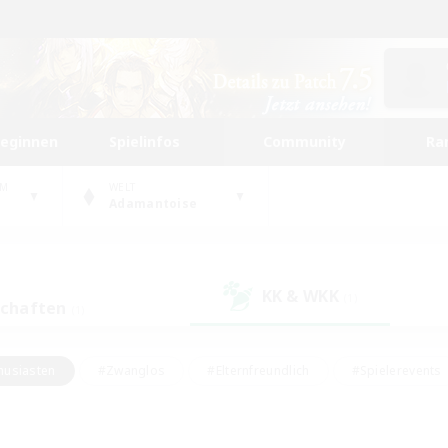
beginnen
Spielinfos
Community
Ra
UM
WELT
Adamantoise
KK & WKK
(1)
schaften
(1)
husiasten
#Zwanglos
#Elternfreundlich
#Spielerevents
ten
#Glamour-Enthusiasten
#Schatzkarten
#Studentenfr
e Inhalte
#Lore-Enthusiasten
#Handwerker/Sammler
#