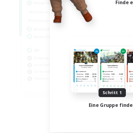
Finde 
Hauptaktivität
1:00
23:00
Wochentags
1:00
23:00
Wochenende
180
Aktive Mitglieder
999
Gesucht
RP
Roleplay-Enthusiasten
Lore-Enthusiasten
Screenshot-Enthusiasten
Glamour-Enthusiasten
EN
Schritt 1
Endet am 12.08.2026
Eine Gruppe find