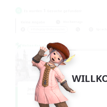
1
Es wurden
Gesuche gefunden!
Keine Angabe
Wochentags
＃Roleplay-Enthusiasten
Sprach
Welten-Kontaktkreis
WILLK
Jenova Roleplay Hub
Rekrutierung für neue Mitglieder
Aether