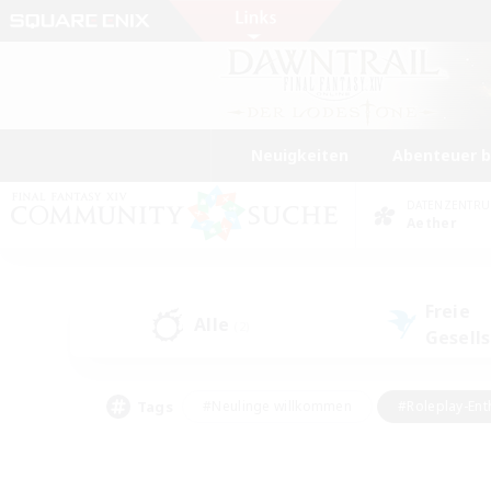
Neuigkeiten
Abenteuer 
DATENZENTR
Aether
Freie
Alle
(2)
Gesell
Tags
#Neulinge willkommen
#Roleplay-Ent
#Mehrsprachig
#Unterkunft-Enthusias
#Screenshot-Enthusiasten
#Hochstufig