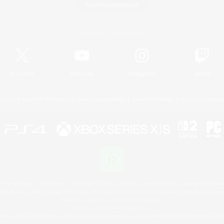
Spiel herunterladen
Offizielle Informationen
X
/
News
YouTube
Instagram
Twitch
Lizenz
Regeln & Richtlinien
Datenschutzrichtlinie
Cookie-Richtlinien
Abo jetzt kündige
 Family Mark", "PlayStation", "PS5 logo", "PS5", "PS4 logo" and "PS4" are registered trademark
XBOX Sphere mark, the Series X|S logo and XBOX Series X|S are trademarks of the Microsoft gro
Nintendo Switch is a trademark of Nintendo.
Mac is a trademark of Apple Inc.
eam and the Steam logo are trademarks and/or registered trademarks of Valve Corporation in the 