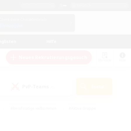
Deutsch
Check deine Charakterdetails
Einloggen
nglisten
Hilfe
Neues Rekrutierungsgesuch
Merkliste
Hilfe
PvP-Teams
Suche
(0)
#Berufstätige willkommen
#Aktive Gruppe
eundlich
#Hardcore
#Hohe Jagd
Hobbys/Interessen
#PvP-Enthusiasten