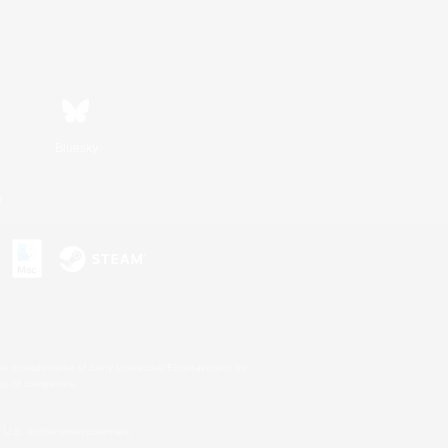
Bluesky
n
s or trademarks of Sony Interactive Entertainment Inc.
up of companies.
U.S. and/or other countries.