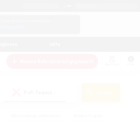
Deutsch
Check deine Charakterdetails
Einloggen
nglisten
Hilfe
Neues Rekrutierungsgesuch
Merkliste
Hilfe
PvP-Teams
Suche
(1)
#Berufstätige willkommen
#Aktive Gruppe
eundlich
#Hardcore
#Hohe Jagd
Hobbys/Interessen
#PvP-Enthusiasten