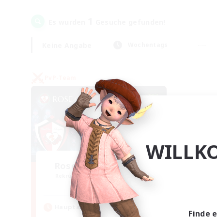
1
Es wurden
Gesuche gefunden!
Keine Angabe
Wochentags
PvP-Team
WILLK
Rose Queen's Thorns
Rekrutierung für neue Mitglieder
Aether
Hauptaktivität
Finde 