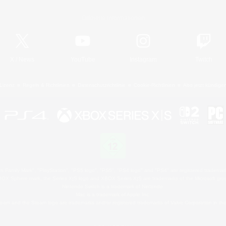
Offizielle Informationen
X
/
News
YouTube
Instagram
Twitch
Lizenz
Regeln & Richtlinien
Datenschutzrichtlinie
Cookie-Richtlinien
Abo jetzt kündige
 Family Mark", "PlayStation", "PS5 logo", "PS5", "PS4 logo" and "PS4" are registered trademark
XBOX Sphere mark, the Series X|S logo and XBOX Series X|S are trademarks of the Microsoft gro
Nintendo Switch is a trademark of Nintendo.
Mac is a trademark of Apple Inc.
eam and the Steam logo are trademarks and/or registered trademarks of Valve Corporation in the 