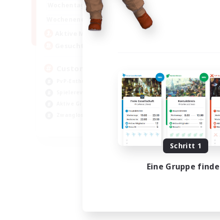
16:00
21:00
Wochentags
16:00
23:00
Wochenende
8
Aktive Mitglieder
10
Gesucht
Custom Matches
PvP-Enthusiasten
Spielerevents
Aktive Gruppe
Zwanglos
EN
Endet am 12.08.2026
Schritt 1
Eine Gruppe find