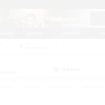
beginnen
Spielinfos
Community
Ra
UM
WELT
Adamantoise
KK & WKK
(0)
schaften
(1)
husiasten
#Zwanglos
#Elternfreundlich
#Spielerevents
ten
#Glamour-Enthusiasten
#Schatzkarten
#Studentenfr
e Inhalte
#Lore-Enthusiasten
#Handwerker/Sammler
#