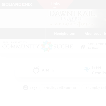
Neuigkeiten
Abenteuer 
DATENZENTR
Aether
Freie
Alle
(2)
Gesell
Tags
#Neulinge willkommen
#Roleplay-Ent
#Mehrsprachig
#Unterkunft-Enthusias
#Screenshot-Enthusiasten
#Hochstufig