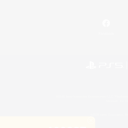
Facebook
©2026 Sony Interactive Entertainment LLC."PlayStation
Microsoft, the 
©2026 Valve Corporation. St