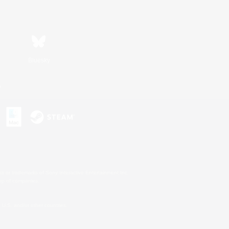
Bluesky
n
s or trademarks of Sony Interactive Entertainment Inc.
up of companies.
U.S. and/or other countries.