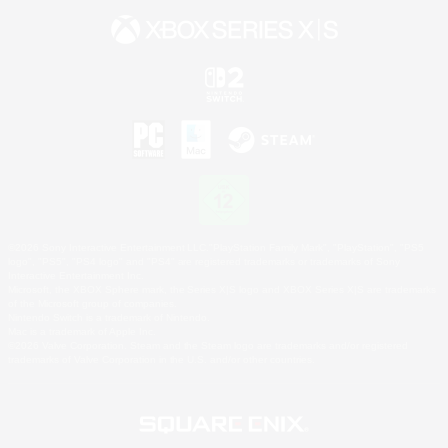
©2026 Sony Interactive Entertainment LLC."PlayStation Family Mark", "PlayStation", "PS5
logo", "PS5", "PS4 logo" and "PS4" are registered trademarks or trademarks of Sony
Interactive Entertainment Inc.
Microsoft, the XBOX Sphere mark, the Series X|S logo and XBOX Series X|S are trademarks
of the Microsoft group of companies.
Nintendo Switch is a trademark of Nintendo.
Mac is a trademark of Apple Inc.
©2026 Valve Corporation. Steam and the Steam logo are trademarks and/or registered
trademarks of Valve Corporation in the U.S. and/or other countries.