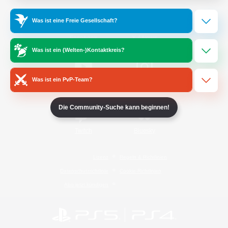
Was ist eine Freie Gesellschaft?
/
Facebook
X
News
Was ist ein (Welten-)Kontaktkreis?
Was ist ein PvP-Team?
YouTube
Instagram
Die Community-Suche kann beginnen!
Twitch
Bluesky
Lizenz
Regeln & Richtlinien
Datenschutzrichtlinie
Cookie-Richtlinien
Abo jetzt kündigen