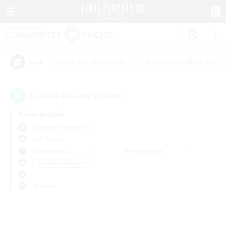
#Neulinge willkommen
#Roleplay-Enthusiasten
Tags
0
Es wurden
Gesuche gefunden!
Keine Angabe
Gilgamesh (Aether)
PvP-Teams
Wochentags
Wochenende
＃Studentenfreundlich
Sprache