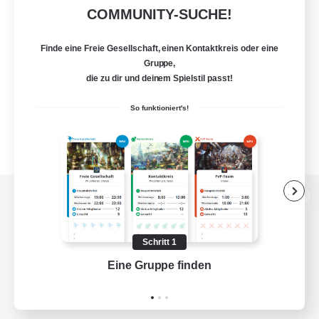
COMMUNITY-SUCHE!
Finde eine Freie Gesellschaft, einen Kontaktkreis oder eine
Gruppe,
die zu dir und deinem Spielstil passt!
So funktioniert's!
Zur PC-Seite
Schritt 1
Eine Gruppe finden
Auf 
Spiel herunterladen
Offizielle Informationen