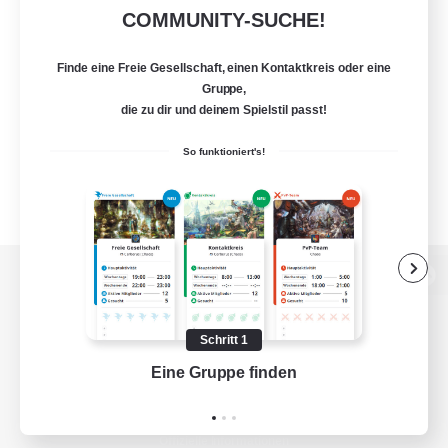
COMMUNITY-SUCHE!
Finde eine Freie Gesellschaft, einen Kontaktkreis oder eine
Gruppe,
die zu dir und deinem Spielstil passt!
So funktioniert's!
Zur PC-Seite
Schritt 1
Eine Gruppe finden
Auf 
Spiel herunterladen
Offizielle Informationen