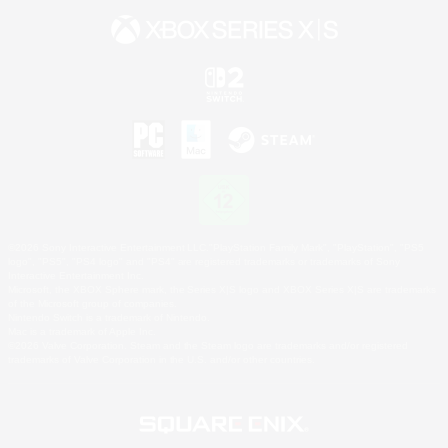
©2026 Sony Interactive Entertainment LLC."PlayStation Family Mark", "PlayStation", "PS5
logo", "PS5", "PS4 logo" and "PS4" are registered trademarks or trademarks of Sony
Interactive Entertainment Inc.
Microsoft, the XBOX Sphere mark, the Series X|S logo and XBOX Series X|S are trademarks
of the Microsoft group of companies.
Nintendo Switch is a trademark of Nintendo.
Mac is a trademark of Apple Inc.
©2026 Valve Corporation. Steam and the Steam logo are trademarks and/or registered
trademarks of Valve Corporation in the U.S. and/or other countries.