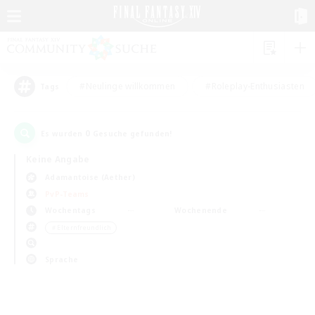
#Neulinge willkommen
#Roleplay-Enthusiasten
Tags
0
Es wurden
Gesuche gefunden!
Keine Angabe
Adamantoise (Aether)
PvP-Teams
Wochentags
Wochenende
＃Elternfreundlich
Sprache