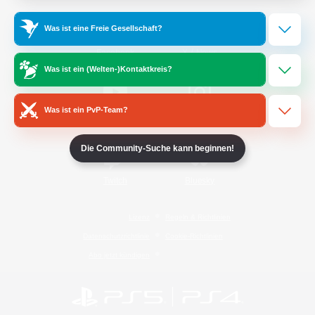
Was ist eine Freie Gesellschaft?
/
Facebook
X
News
Was ist ein (Welten-)Kontaktkreis?
Was ist ein PvP-Team?
YouTube
Instagram
Die Community-Suche kann beginnen!
Twitch
Bluesky
Lizenz
Regeln & Richtlinien
Datenschutzrichtlinie
Cookie-Richtlinien
Abo jetzt kündigen